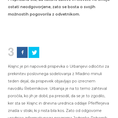
ostati neodgovorjene, zato se bosta o svojih
možnostih pogovorila z odvetnikom.
3
Krajnc je pri napovedi prispevka o Urbanijevi odločitvi za
prekinitev poslovnega sodelovanja z Mladino minuli
teden dejal, da prispevek objavljajo po izrecnem
navodilu Rebernikove. Urbanija je na to temo zahteval
poročila, ko jih je dobil, pa presodil, da se je to zgodilo,
ker sta se Krajnc in dnevna urednica oddaje Pfeifferjeva
znašla v stiski, ki ji nista bila kos. Zato od odgovorne
urednice informativnega programa Jadranke Rebernik