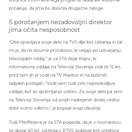
pričakuje, da jima bo določila drugačne naloge.
S poročanjem nezadovoljni direktor
jima očita nesposobnost
“Oba opravljava svoje delo na TVS dlje kot Urbanija in žal
mi je, da ne razume protokolov, ki veljajo pri ustvarjanju
televizijskih oddaj,” je za STA dejal Krajnc, ki
informativne oddaje na Televiziji Slovenija vodi že 15 let,
pred tem jih je vodil na TV Maribor in na različnih
radijskih postajah. “Vodil sem tudi zelo nepredvidljive
oddaje, kot so spremljanje volitev. Za svoje delo pa sem
na Televiziji Slovenija od svojih nadrejenih doslej vedno
dobil oceno odlično,” je popisal svoje izkušnje.
Tudi Pfeifferjeva je za STA pojasnila, da je v novinarstvu
že skoraj 40 let, od tega z RTVS sodeluje kot urednica