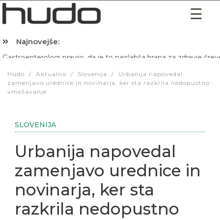
Najnovejše:
Hibernacijska dieta: Zakaj je pred spanjem dobro pojesti žlico 
Hudo
/
Aktualno
/
Slovenija
/
Urbanija napovedal
zamenjavo urednice in novinarja, ker sta razkrila nedopustno
vmešavanje
SLOVENIJA
Urbanija napovedal
zamenjavo urednice in
novinarja, ker sta
razkrila nedopustno