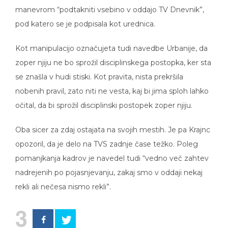
manevrom “podtakniti vsebino v oddajo TV Dnevnik”,
pod katero se je podpisala kot urednica.
Kot manipulacijo označujeta tudi navedbe Urbanije, da
zoper njiju ne bo sprožil disciplinskega postopka, ker sta
se znašla v hudi stiski. Kot pravita, nista prekršila
nobenih pravil, zato niti ne vesta, kaj bi jima sploh lahko
očital, da bi sprožil disciplinski postopek zoper njiju.
Oba sicer za zdaj ostajata na svojih mestih. Je pa Krajnc
opozoril, da je delo na TVS zadnje čase težko. Poleg
pomanjkanja kadrov je navedel tudi “vedno več zahtev
nadrejenih po pojasnjevanju, zakaj smo v oddaji nekaj
rekli ali nečesa nismo rekli”.
3