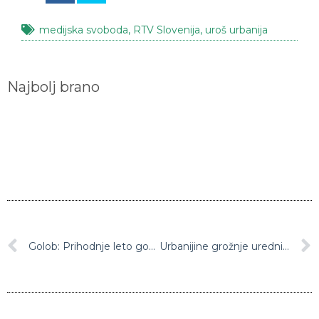
medijska svoboda
,
RTV Slovenija
,
uroš urbanija
Najbolj brano
Golob: Prihodnje leto gospodarstvu tudi do milijarde evrov pomoči
Urbanijine grožnje urednici in voditelju TV Dnevnika kršijo zakonsko predviden postopek, v Društvu novinarjev so ogorčeni