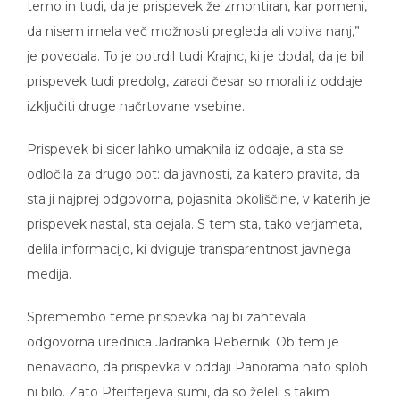
da nisem imela več možnosti pregleda ali vpliva nanj,”
je povedala. To je potrdil tudi Krajnc, ki je dodal, da je bil
prispevek tudi predolg, zaradi česar so morali iz oddaje
izključiti druge načrtovane vsebine.
Prispevek bi sicer lahko umaknila iz oddaje, a sta se
odločila za drugo pot: da javnosti, za katero pravita, da
sta ji najprej odgovorna, pojasnita okoliščine, v katerih je
prispevek nastal, sta dejala. S tem sta, tako verjameta,
delila informacijo, ki dviguje transparentnost javnega
medija.
Spremembo teme prispevka naj bi zahtevala
odgovorna urednica Jadranka Rebernik. Ob tem je
nenavadno, da prispevka v oddaji Panorama nato sploh
ni bilo. Zato Pfeifferjeva sumi, da so želeli s takim