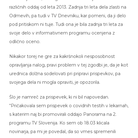
različnih oddaj od leta 2013. Zadnja tri leta dela zlasti na
Odmevih, pa tudi v TV Dnevniku, kar pomeni, da ji delo
pod pritiskom ni tuje. Tudi ona je bila zadnja tri leta za
svoje delo v informativnem programu ocenjena z
odlično oceno.
Nikakor torej ne gre za kakršnokoli nesposobnost
opravljanja nalog, pravi problem v tej zgodbi je, da je kot
urednica dolžna sodelovati pri pripravi prispevkov, pa
svojega dela ni mogla opraviti, je opozorila.
Šlo je namreč za prispevek, ki ni bil napovedan.
“Pričakovala sem prispevek o covidnih testih v lekarnah,
s katerim naj bi promovirali oddajo Panorama na 2.
programu TV Slovenija. Ko sem ob 18.03 klicala
novinarja, pa mi je povedal, da so vmes spremenili
temo in tudi, da je prispevek že zmontiran, kar pomeni,