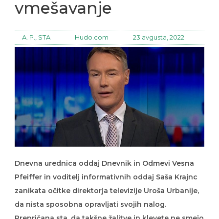
vmešavanje
A. P., STA
Hudo.com
23 avgusta, 2022
Dnevna urednica oddaj Dnevnik in Odmevi Vesna
Pfeiffer in voditelj informativnih oddaj Saša Krajnc
zanikata očitke direktorja televizije Uroša Urbanije,
da nista sposobna opravljati svojih nalog.
Prepričana sta, da takšne žalitve in klevete ne smejo