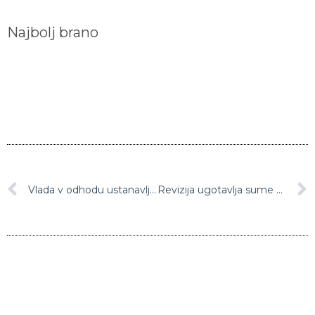
Najbolj brano
Vlada v odhodu ustanavlja nove visokošolske zavode
Revizija ugotavlja sume kaznivih dejanj pri vzdrževanju vozil Slovenske vojske