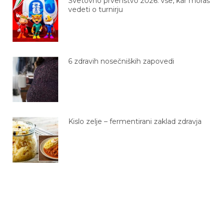
Svetovno prvenstvo 2026: vse, kar moraš
vedeti o turnirju
6 zdravih nosečniških zapovedi
Kislo zelje – fermentirani zaklad zdravja