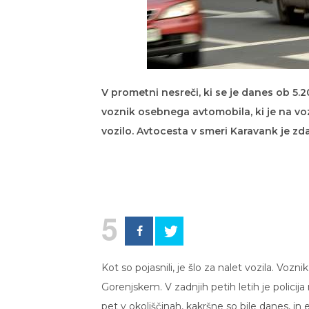
V prometni nesreči, ki se je danes ob 5.2
voznik osebnega avtomobila, ki je na vo
vozilo. Avtocesta v smeri Karavank je zda
5
Kot so pojasnili, je šlo za nalet vozila. Voz
Gorenjskem. V zadnjih petih letih je polici
pet v okoliščinah, kakršne so bile danes, i