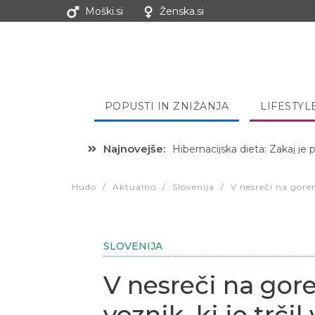
Moški.si
Ženska.si
POPUSTI IN ZNIŽANJA
LIFESTYL
Najnovejše:
Hibernacijska dieta: Zakaj je
Hudo
/
Aktualno
/
Slovenija
/
V nesreči na goren
SLOVENIJA
V nesreči na gore
voznik, ki je trči