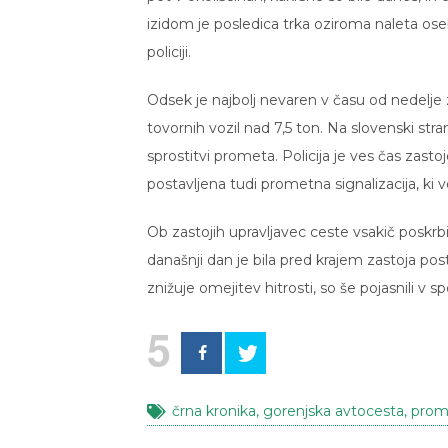
izidom je posledica trka oziroma naleta oseb
policiji.
Odsek je najbolj nevaren v času od nedelj
tovornih vozil nad 7,5 ton. Na slovenski stran
sprostitvi prometa. Policija je ves čas zas
postavljena tudi prometna signalizacija, ki v
Ob zastojih upravljavec ceste vsakič poskrb
današnji dan je bila pred krajem zastoja pos
znižuje omejitev hitrosti, so še pojasnili v sp
5
črna kronika
,
gorenjska avtocesta
,
prom