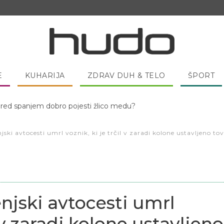
E
KUHARIJA
ZDRAV DUH & TELO
ŠPORT
 pred spanjem dobro pojesti žlico medu?
jski avtocesti umrl voznik, ki je trčil v zaradi kolone ustavljeno to
njski avtocesti umrl
l v zaradi kolone ustavljeno