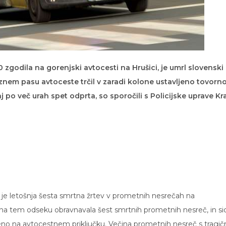
0 zgodila na gorenjski avtocesti na Hrušici, je umrl slovenski
znem pasu avtoceste trčil v zaradi kolone ustavljeno tovorn
j po več urah spet odprta, so sporočili s Policijske uprave Kra
nik je letošnja šesta smrtna žrtev v prometnih nesrečah na
ja na tem odseku obravnavala šest smrtnih prometnih nesreč, in si
n eno na avtocestnem priključku. Večina prometnih nesreč s tragi