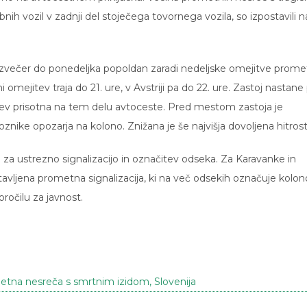
nih vozil v zadnji del stoječega tovornega vozila, so izpostavili n
e zvečer do ponedeljka popoldan zaradi nedeljske omejitve prome
i omejitev traja do 21. ure, v Avstriji pa do 22. ure. Zastoj nastane
tojev prisotna na tem delu avtoceste. Pred mestom zastoja je
oznike opozarja na kolono. Znižana je še najvišja dovoljena hitrost
i za ustrezno signalizacijo in označitev odseka. Za Karavanke in
tavljena prometna signalizacija, ki na več odsekih označuje kolon
oročilu za javnost.
etna nesreča s smrtnim izidom
,
Slovenija