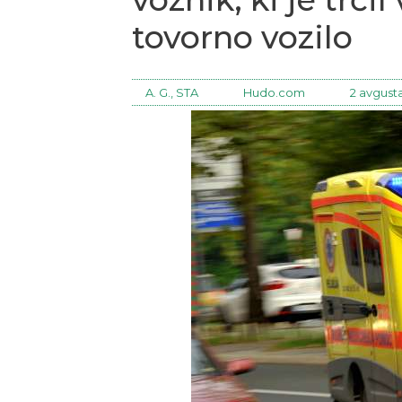
tovorno vozilo
A. G., STA
Hudo.com
2 avgusta