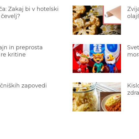
a: Zakaj bi v hotelski
Zvij
 čevelj?
olaj
jn in preprosta
Svet
e kritine
mora
ečniških zapovedi
Kisl
zdra