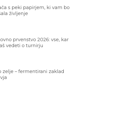
ača s peki papirjem, ki vam bo
šala življenje
ovno prvenstvo 2026: vse, kar
š vedeti o turnirju
o zelje – fermentirani zaklad
vja