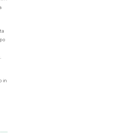
a
ta
 po
.
o in