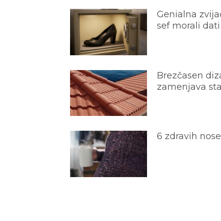
Genialna zvijač
sef morali dati
Brezčasen diza
zamenjava star
6 zdravih nos