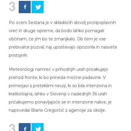
3
Po oceni Šestana je v skladiščih dovolj protipoplavnih
vreč in druge opreme, da bodo lahko pomagali
občinam, če jim bo te zmanjkalo. Ob tem je vse
prebivalce pozval, naj upoštevajo opozorila in nasvete
pristojnih.
Meteorologi namreč v prihodnjih urah pričakujejo
prehod fronte, ki bo prinesla močne padavine. V
primerjavi s preteklimi neurji, ki so bila intenzivna in
kratkotrajna, lahko v Sloveniji v naslednjih 36 urah
pričakujemo ponavljajoče se in intenzivne nalive, je
napovedal Brane Gregorčič z agencije za okolje.
3