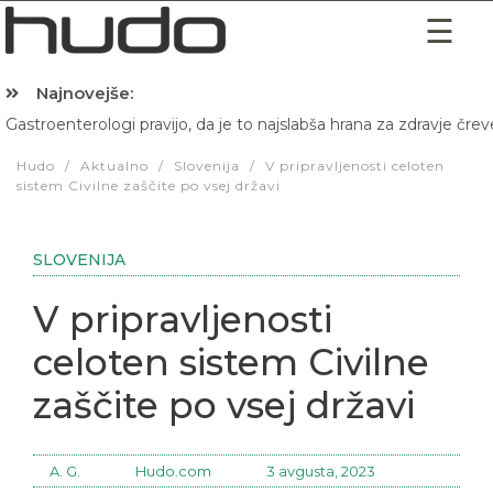
Najnovejše:
Gastroenterologi pravijo, da je to najslabša hrana za zdravje črev
Hibernacijska dieta: Zakaj je pred spanjem dobro pojesti žlico 
Hudo
/
Aktualno
/
Slovenija
/
V pripravljenosti celoten
sistem Civilne zaščite po vsej državi
SLOVENIJA
V pripravljenosti
celoten sistem Civilne
zaščite po vsej državi
A. G.
Hudo.com
3 avgusta, 2023