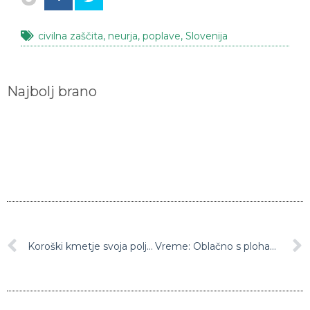
civilna zaščita
,
neurja
,
poplave
,
Slovenija
Najbolj brano
Koroški kmetje svoja polja ‘pognojili’ z industrijskim odpadom, primer zdaj roma na sodišče
Vreme: Oblačno s plohami, nevihtami in nalivi