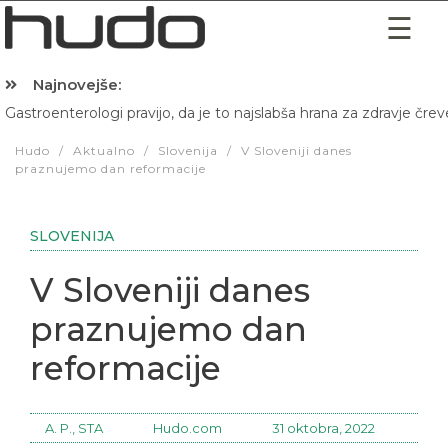
Najnovejše:
Gastroenterologi pravijo, da je to najslabša hrana za zdravje črev
Hibernacijska dieta: Zakaj je pred spanjem dobro pojesti žlico 
Hudo
/
Aktualno
/
Slovenija
/
V Sloveniji danes
praznujemo dan reformacije
SLOVENIJA
V Sloveniji danes
praznujemo dan
reformacije
A. P., STA
Hudo.com
31 oktobra, 2022