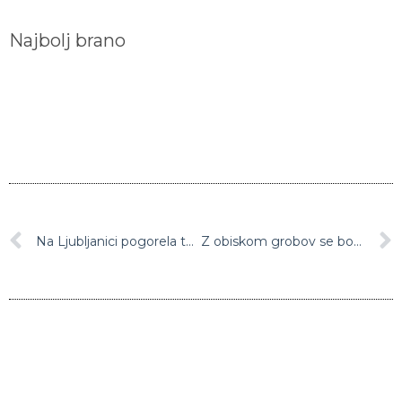
Najbolj brano
Na Ljubljanici pogorela turistična ladjica
Z obiskom grobov se bodo mnogi Slovenci danes poklonili spominu na pokojne