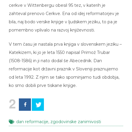
cerkve v Wittenbergu obesil 95 tez, v katerih je
zahteval prenovo Cerkve. Ena od idej reformatorjev je
bila, naj bodo verske knjige v ljudskem jeziku, to pa je
pomembno vplivalo na razvoj književnosti.
V tem času je nastala prva knjiga v slovenskem jeziku –
Katekizem, ki jo je leta 1550 napisal Primož Trubar
(1508-1586) in ji nato dodal še Abecednik. Dan
reformacije kot državni praznik v Sloveniji praznujemo
od leta 1992. Z njim se tako spominjamo tudi obdobja,
ko smo dobili prve tiskane knjige.
2
dan reformacije
,
zgodovinske zanimivosti