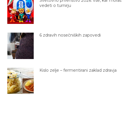
Svetovno prvenstvo 2026: vse, kar moraš
vedeti o turnirju
6 zdravih nosečniških zapovedi
Kislo zelje – fermentirani zaklad zdravja