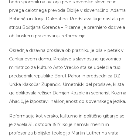
bodo spomnili na avtorja prve slovenske slovnice in
prvega celotnega prevoda Biblije v slovenščino, Adama
Bohoriča in Jurija Dalmatina. Predstava, ki je nastala po
stripu Boštjana Gorenca – Pižame, je premiero doživela
ob lanskem praznovanju reformacije.
Osrednja državna proslava ob prazniku je bila v petek v
Cankarjevem domu. Proslave s slavnostno govornico
ministrico za kulturo Asto Vrečko sta se udeležila tudi
predsednik republike Borut Pahor in predsednica DZ
Urška Klakočar Zupančič. Umetniški del proslave, ki sta
ga oblikovala režiser Damjan Kozole in scenarist Kozma
Ahačič, je izpostavil naklonjenost do slovenskega jezika.
Reformacija kot versko, kulturno in politično gibanje se
je začela 31. oktobra 1517, ko je nemški menih in
profesor za biblijsko teologijo Martin Luther na vrata