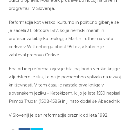
odlično opravili. Posnetek proslave bo nocoj na prvem
programu TV Slovenija.
Reformacija kot versko, kulturno in politično gibanje se
je začela 31. oktobra 1517, ko je nemški menih in
profesor za biblijsko teologijo Martin Luther na vrata
cerkve v Wittenbergu obesil 95 tez, v katerih je
zahteval prenovo Cerkve.
Ena od idej reformatorjev je bila, naj bodo verske knjige
v ljudskem jeziku, to pa je pomembno vplivalo na razvoj
književnosti. V tem času je nastala prva knjiga v
slovenskem jeziku – Katekizem, ki jo je leta 1550 napisal
Primož Trubar (1508-1586) in ji nato dodal še Abecednik.
V Sloveniji je dan reformacije praznik od leta 1992.