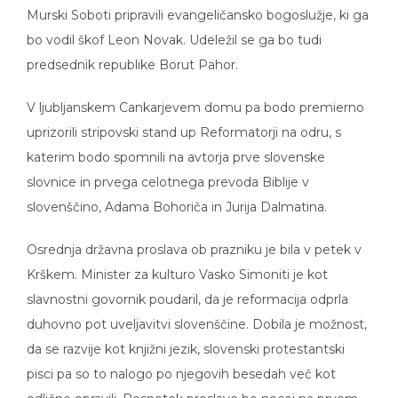
Murski Soboti pripravili evangeličansko bogoslužje, ki ga
bo vodil škof Leon Novak. Udeležil se ga bo tudi
predsednik republike Borut Pahor.
V ljubljanskem Cankarjevem domu pa bodo premierno
uprizorili stripovski stand up Reformatorji na odru, s
katerim bodo spomnili na avtorja prve slovenske
slovnice in prvega celotnega prevoda Biblije v
slovenščino, Adama Bohoriča in Jurija Dalmatina.
Osrednja državna proslava ob prazniku je bila v petek v
Krškem. Minister za kulturo Vasko Simoniti je kot
slavnostni govornik poudaril, da je reformacija odprla
duhovno pot uveljavitvi slovenščine. Dobila je možnost,
da se razvije kot knjižni jezik, slovenski protestantski
pisci pa so to nalogo po njegovih besedah več kot