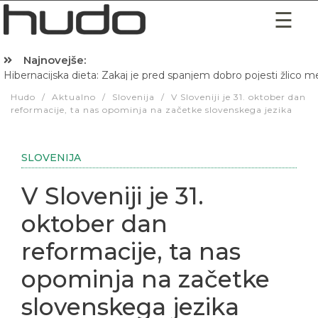
Najnovejše:
Hibernacijska dieta: Zakaj je pred spanjem dobro pojesti žlico 
Hudo
/
Aktualno
/
Slovenija
/
V Sloveniji je 31. oktober dan
reformacije, ta nas opominja na začetke slovenskega jezika
SLOVENIJA
V Sloveniji je 31.
oktober dan
reformacije, ta nas
opominja na začetke
slovenskega jezika