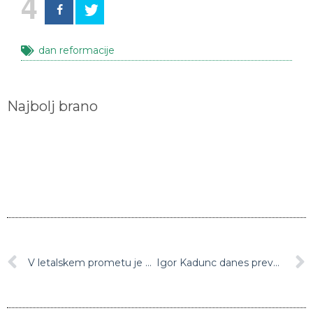
4
dan reformacije
Najbolj brano
V letalskem prometu je danes začel veljati zimski vozni red, z Brnika odslej 14 neposrednih letalskih povezav
Igor Kadunc danes prevzema vodenje STA