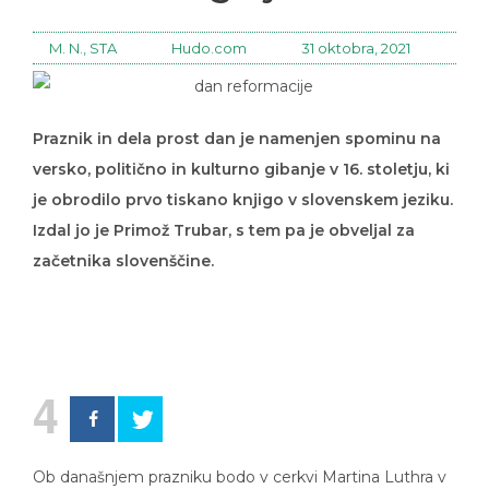
M. N., STA
Hudo.com
31 oktobra, 2021
Praznik in dela prost dan je namenjen spominu na
versko, politično in kulturno gibanje v 16. stoletju, ki
je obrodilo prvo tiskano knjigo v slovenskem jeziku.
Izdal jo je Primož Trubar, s tem pa je obveljal za
začetnika slovenščine.
4
Ob današnjem prazniku bodo v cerkvi Martina Luthra v