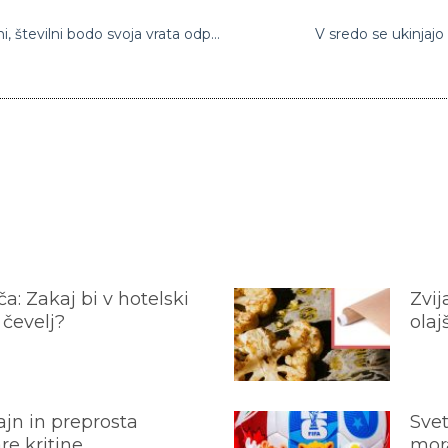
Hotelirji pri odpiranju nastanitev še zadržani, številni bodo svoja vrata odprli šele v drugi polovici maja
V sredo se ukinjajo 
a: Zakaj bi v hotelski
Zvij
 čevelj?
olaj
jn in preprosta
Svet
e kritine
mora