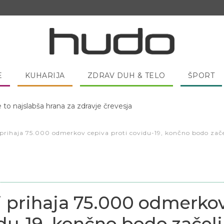
E
KUHARIJA
ZDRAV DUH & TELO
ŠPORT
 pred spanjem dobro pojesti žlico medu?
i prihaja 75.000 odmerkov cepiva proti covidu-19, končno bodo zač
ni prihaja 75.000 odmerko
idu-19, končno bodo začeli