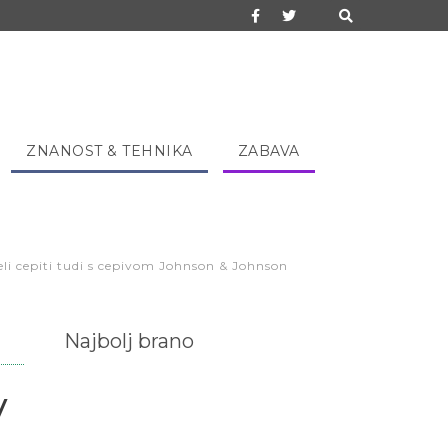
ZNANOST & TEHNIKA
ZABAVA
eli cepiti tudi s cepivom Johnson & Johnson
Najbolj brano
v