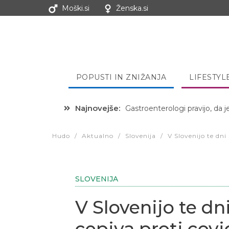
Moški.si
Ženska.si
POPUSTI IN ZNIŽANJA
LIFESTYL
Najnovejše:
Hibernacijska dieta: Zakaj je
Hudo
/
Aktualno
/
Slovenija
/
V Slovenijo te dn
SLOVENIJA
V Slovenijo te d
cepiva proti cov