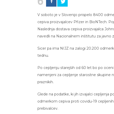
6
V soboto je v Slovenijo prispelo 8400 odm
cepiva proizvajalcev Pfizer in BioNTech. 
Naslednja dostava cepiva proizvajalca John
navedli na Nacionalnem inštitutu za javno z
Sicer pa ima NIJZ na zalogi 20.200 odmerko
tednu.
Po cepljenju starejših od 60 let bo po ocen
namenjeni za cepljenje starostne skupine 
praznikih.
Glede na podatke, ki jih izvajalci cepljenja p
odmerkom cepiva proti covidu-19 cepljenih
prebivalcev.