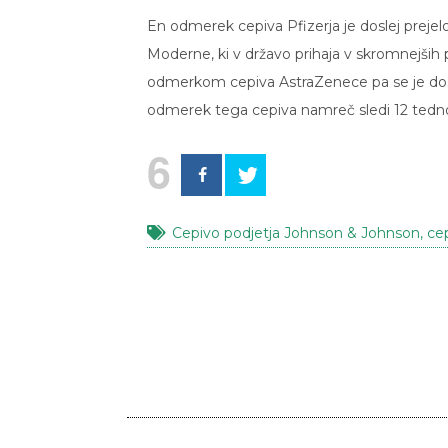
En odmerek cepiva Pfizerja je doslej preje
Moderne, ki v državo prihaja v skromnejših p
odmerkom cepiva AstraZenece pa se je dosle
odmerek tega cepiva namreč sledi 12 tedn
6
Cepivo podjetja Johnson & Johnson
,
cep