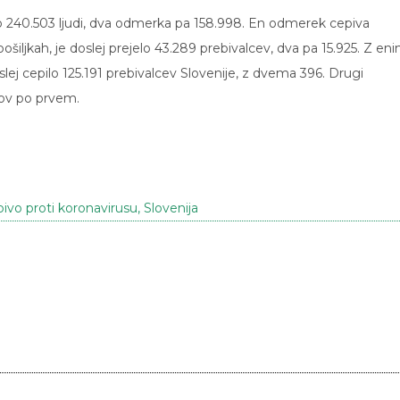
lo 240.503 ljudi, dva odmerka pa 158.998. En odmerek cepiva
ošiljkah, je doslej prejelo 43.289 prebivalcev, dva pa 15.925. Z en
j cepilo 125.191 prebivalcev Slovenije, z dvema 396. Drugi
ov po prvem.
ivo proti koronavirusu
,
Slovenija