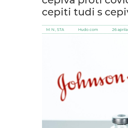
cepiti tudi s ce
M. N., STA
Hudo.com
26 aprila