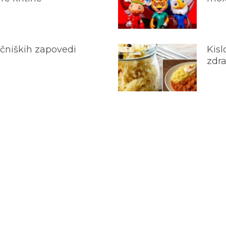
ečniških zapovedi
Kisl
zdra