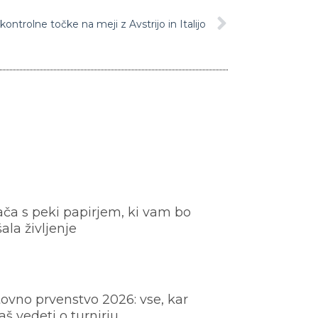
kontrolne točke na meji z Avstrijo in Italijo
ača s peki papirjem, ki vam bo
šala življenje
ovno prvenstvo 2026: vse, kar
š vedeti o turnirju