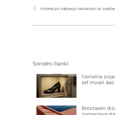
Sorodni članki
Genialna zvijač
sef morali dati
Brezčasen diza
zamenjava star