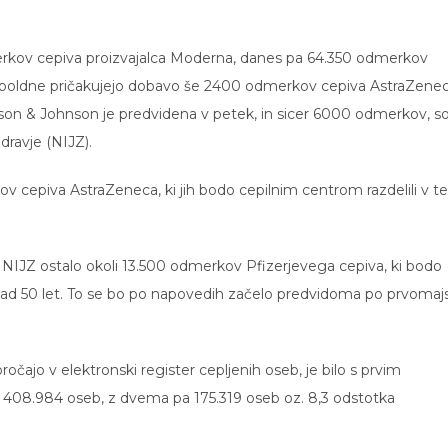
erkov cepiva proizvajalca Moderna, danes pa 64.350 odmerkov
Popoldne pričakujejo dobavo še 2400 odmerkov cepiva AstraZenec
son & Johnson je predvidena v petek, in sicer 6000 odmerkov, s
dravje (NIJZ).
v cepiva AstraZeneca, ki jih bodo cepilnim centrom razdelili v 
i NIJZ ostalo okoli 13.500 odmerkov Pfizerjevega cepiva, ki bodo
nad 50 let. To se bo po napovedih začelo predvidoma po prvomaj
oročajo v elektronski register cepljenih oseb, je bilo s prvim
 408.984 oseb, z dvema pa 175.319 oseb oz. 8,3 odstotka