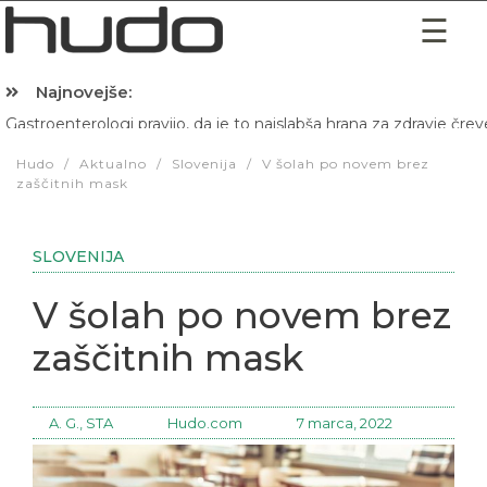
Najnovejše:
Hibernacijska dieta: Zakaj je pred spanjem dobro pojesti žlico 
Hudo
/
Aktualno
/
Slovenija
/
V šolah po novem brez
zaščitnih mask
SLOVENIJA
V šolah po novem brez
zaščitnih mask
A. G., STA
Hudo.com
7 marca, 2022