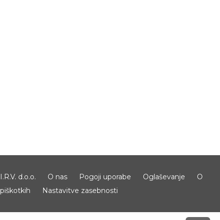
I.R.V. d.o.o.
O nas
Pogoji uporabe
Oglaševanje
O
piškotkih
Nastavitve zasebnosti