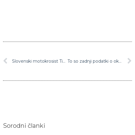
Slovenski motokrosist Tim Gajser je zmagovalec druge dirke sezone svetovnega prvenstva v elitnem razredu MXGP
To so zadnji podatki o okuženih v Sloveniji
Sorodni članki