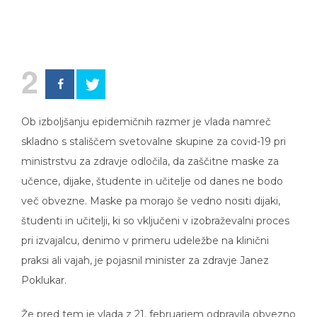
2
Ob izboljšanju epidemičnih razmer je vlada namreč
skladno s stališčem svetovalne skupine za covid-19 pri
ministrstvu za zdravje odločila, da zaščitne maske za
učence, dijake, študente in učitelje od danes ne bodo
več obvezne. Maske pa morajo še vedno nositi dijaki,
študenti in učitelji, ki so vključeni v izobraževalni proces
pri izvajalcu, denimo v primeru udeležbe na klinični
praksi ali vajah, je pojasnil minister za zdravje Janez
Poklukar.
Že pred tem je vlada z 21. februarjem odpravila obvezno