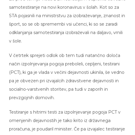
samotestiranje na novi koronavirus v šolah. Kot so za
STA pojasnili na ministrstvu za izobraževanje, znanost in
šport, so se ob spremembi vsi učenci, ki so se zaradi
odklanjanja samotestiranja izobraževali na daljavo, vrnili
v šole.
V četrtek sprejeti odlok ob tem tudi natančno določa
način izpolnjevanja pogoja preboleli, cepljeni, testirani
(PCT), ki ga je vlada v večini dejavnosti ukinila, še vedno
pa je obvezen pri izvajalcih zdravstvene dejavnosti in
socialno-varstvenih storitev, pa tudi v zaporih in
prevzgojnih domovih.
Testiranje s hitrimi testi za izpolnjevanje pogoja PCT v
omenjenih dejavnostih je tako krito iz državnega
proračuna, je poudaril minister. Če pa izvajalec testiranje
obiskovalcev nadomesti s samotestiranjem, pa sredstva