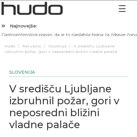
Najnovejše:
Gastroenterologi pravijo, da je to najslabša hrana za zdravje črev
Hibernacijska dieta: Zakaj je pred spanjem dobro pojesti žlico 
Hudo
/
Aktualno
/
Slovenija
/
V središču Ljubljane
izbruhnil požar, gori v neposredni bližini vladne palače
SLOVENIJA
V središču Ljubljane
izbruhnil požar, gori v
neposredni bližini
vladne palače