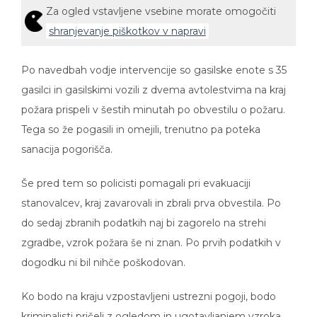
Za ogled vstavljene vsebine morate omogočiti
shranjevanje piškotkov v napravi
Po navedbah vodje intervencije so gasilske enote s 35
gasilci in gasilskimi vozili z dvema avtolestvima na kraj
požara prispeli v šestih minutah po obvestilu o požaru.
Tega so že pogasili in omejili, trenutno pa poteka
sanacija pogorišča.
Še pred tem so policisti pomagali pri evakuaciji
stanovalcev, kraj zavarovali in zbrali prva obvestila. Po
do sedaj zbranih podatkih naj bi zagorelo na strehi
zgradbe, vzrok požara še ni znan. Po prvih podatkih v
dogodku ni bil nihče poškodovan.
Ko bodo na kraju vzpostavljeni ustrezni pogoji, bodo
kriminalisti pričeli z ogledom in ugotavljanjem vzroka