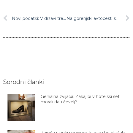
Novi podatki: V državi trenutno 1983 aktivnih okužb, kar je 83 več kot dan prej
Na gorenjski avtocesti spet gneča, pred Karavankami večkilometrski zastoj
Sorodni članki
Genialna zvijača: Zakaj bi v hotelski sef
morali dati čevelj?
Zvijača s peki papirjem, ki vam bo olajšala