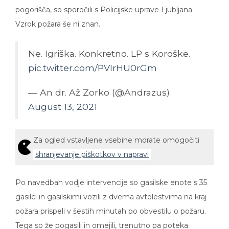
pogorišča, so sporočili s Policijske uprave Ljubljana.
Vzrok požara še ni znan.
Ne. Igriška. Konkretno. LP s Koroške.
pic.twitter.com/PVIrHU0rGm
— An dr. Až Zorko (@Andrazus)
August 13, 2021
Za ogled vstavljene vsebine morate omogočiti
shranjevanje piškotkov v napravi
Po navedbah vodje intervencije so gasilske enote s 35
gasilci in gasilskimi vozili z dvema avtolestvima na kraj
požara prispeli v šestih minutah po obvestilu o požaru.
Tega so že pogasili in omejili, trenutno pa poteka