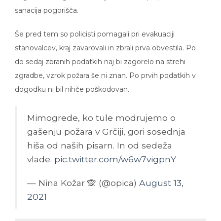
sanacija pogorišča.
Še pred tem so policisti pomagali pri evakuaciji
stanovalcev, kraj zavarovali in zbrali prva obvestila. Po
do sedaj zbranih podatkih naj bi zagorelo na strehi
zgradbe, vzrok požara še ni znan. Po prvih podatkih v
dogodku ni bil nihče poškodovan.
Mimogrede, ko tule modrujemo o
gašenju požara v Grčiji, gori sosednja
hiša od naših pisarn. In od sedeža
vlade.
pic.twitter.com/w6w7vigpnY
— Nina Kožar 🙊 (@opica)
August 13,
2021