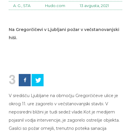
A. G., STA
Hudo.com
13 avgusta, 2021
Na Gregorčičevi v Ljubljani požar v večstanovanjski
hiši.
3
V središču Ljubljane na območju Gregorčičeve ulice je
okrog 11. ure zagorelo v večstanovanjski stavbi. V
neposredni bližini je tudi sedež vlade.Kot je medijem
pojasnil vodja intervencije, je zagorelo ostrešje objekta.
Gasilci so požar omejili, trenutno poteka sanacija