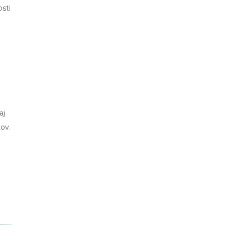
sti
aj
tov.