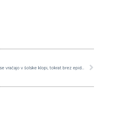
Počitnic je konec: šolarji in dijaki se vračajo v šolske klopi, tokrat brez epidemioloških omejitev