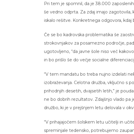
Pri tem je spomnil, da je 38.000 zaposlenih 
še vedno odprta. Za zdaj imajo zagotovila, 
iskalo rešitve. Konkretnega odgovora, kdaj b
Če se bo kadrovska problematika še zaostrov
strokovnjakov za posamezno področje, padla 
ugotovljeno, “da javne šole niso več kakovost
in bo prišlo še do večje socialne diferenciaci
“V tem mandatu bo treba nujno izdelati ne
izobraževanja. Celotna družba, vključno s po
prihodnjih desetih, dvajsetih letih,” je pouda
ne bo dobrih rezultatov. Zdajšnjo vlado pa je
družbo, ki je v prejšnjem letu delovala v ok
“V prihajajočem šolskem letu učitelji in uči
spreminjale tedensko, potrebujemo zaupanj