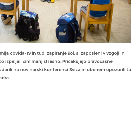
ija covida-19 in tudi zapiranje šol, si zaposleni v vzgoji in
eto izpeljali čim manj stresno. Pričakujejo pravočasne
darili na novinarski konferenci Sviza in obenem opozorili tu
adra.