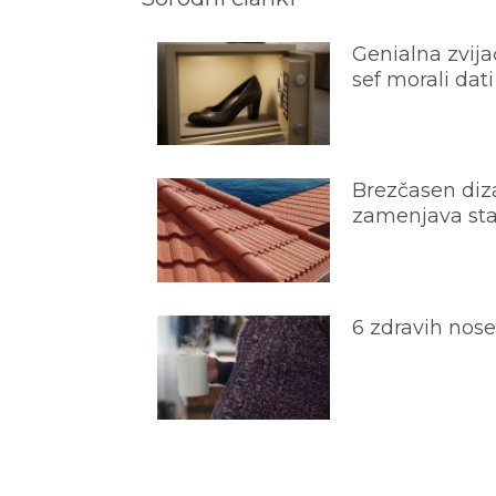
Genialna zvijač
sef morali dati
Brezčasen diza
zamenjava star
6 zdravih nos