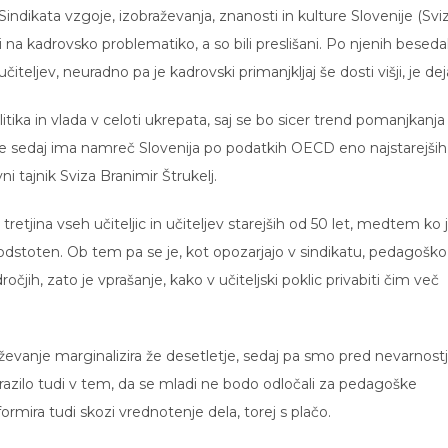
ndikata vzgoje, izobraževanja, znanosti in kulture Slovenije (Sviz
li na kadrovsko problematiko, a so bili preslišani. Po njenih besed
teljev, neuradno pa je kadrovski primanjkljaj še dosti višji, je dej
litika in vlada v celoti ukrepata, saj se bo sicer trend pomanjkanja
l. Že sedaj ima namreč Slovenija po podatkih OECD eno najstarejših
vni tajnik Sviza Branimir Štrukelj.
retjina vseh učiteljic in učiteljev starejših od 50 let, medtem ko 
-odstoten. Ob tem pa se je, kot opozarjajo v sindikatu, pedagoško
ročjih, zato je vprašanje, kako v učiteljski poklic privabiti čim več
evanje marginalizira že desetletje, sedaj pa smo pred nevarnostj
azilo tudi v tem, da se mladi ne bodo odločali za pedagoške
formira tudi skozi vrednotenje dela, torej s plačo.