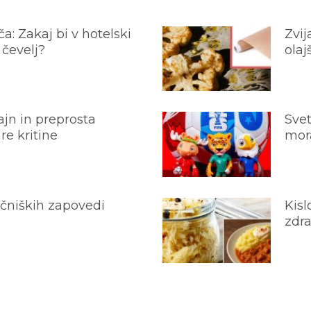
a: Zakaj bi v hotelski
Zvij
 čevelj?
olaj
jn in preprosta
Svet
e kritine
mora
ečniških zapovedi
Kisl
zdra