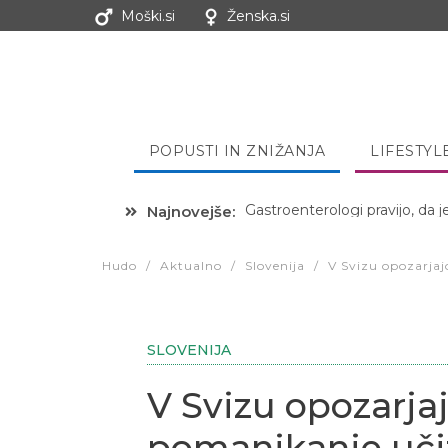
Moški.si
Ženska.si
POPUSTI IN ZNIŽANJA
LIFESTYL
Najnovejše:
Hibernacijska dieta: Zakaj je
Hudo
/
Aktualno
/
Slovenija
/
V Svizu opozarjaj
SLOVENIJA
V Svizu opozarjaj
pomanjkanje uči