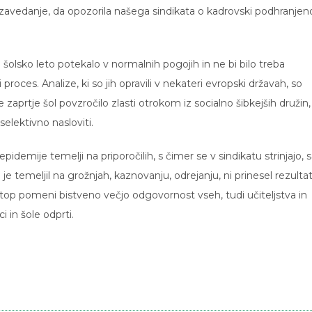
zavedanje, da opozorila našega sindikata o kadrovski podhranjeno
nje šolsko leto potekalo v normalnih pogojih in ne bi bilo treba
proces. Analize, ki so jih opravili v nekateri evropski državah, so
 zaprtje šol povzročilo zlasti otrokom iz socialno šibkejših družin,
selektivno nasloviti.
idemije temelji na priporočilih, s čimer se v sindikatu strinjajo, s
 je temeljil na grožnjah, kaznovanju, odrejanju, ni prinesel rezulta
istop pomeni bistveno večjo odgovornost vseh, tudi učiteljstva in
i in šole odprti.