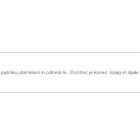
Policisti preiskujejo nenavaden primer: Na pašniku ubili kravo in odnesli le okončine