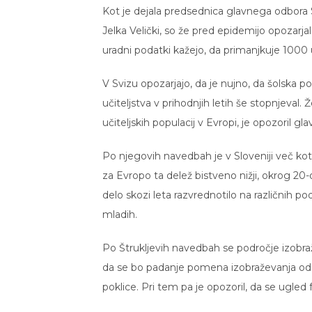
Kot je dejala predsednica glavnega odbora Si
Jelka Velički, so že pred epidemijo opozarja
uradni podatki kažejo, da primanjkuje 1000 uči
V Svizu opozarjajo, da je nujno, da šolska po
učiteljstva v prihodnjih letih še stopnjeva
učiteljskih populacij v Evropi, je opozoril gla
Po njegovih navedbah je v Sloveniji več kot t
za Evropo ta delež bistveno nižji, okrog 20
delo skozi leta razvrednotilo na različnih pod
mladih.
Po Štrukljevih navedbah se področje izobraž
da se bo padanje pomena izobraževanja odr
poklice. Pri tem pa je opozoril, da se ugled 