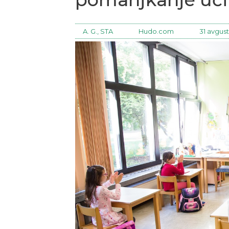
A. G., STA
Hudo.com
31 avgust