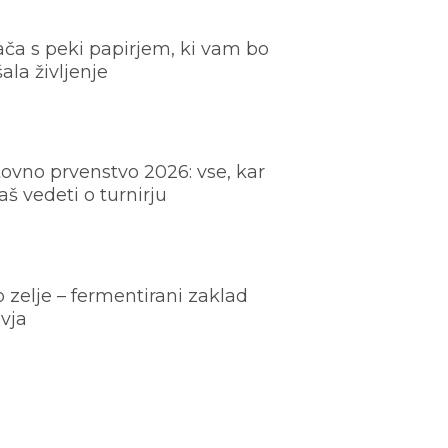
ača s peki papirjem, ki vam bo
šala življenje
ovno prvenstvo 2026: vse, kar
š vedeti o turnirju
o zelje – fermentirani zaklad
vja