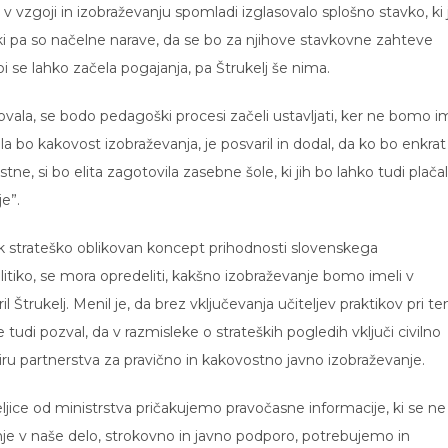
v vzgoji in izobraževanju spomladi izglasovalo splošno stavko, ki 
ki pa so načelne narave, da se bo za njihove stavkovne zahteve
i se lahko začela pogajanja, pa Štrukelj še nima.
ala, se bodo pedagoški procesi začeli ustavljati, ker ne bomo im
bo kakovost izobraževanja, je posvaril in dodal, da ko bo enkrat
ne, si bo elita zagotovila zasebne šole, ki jih bo lahko tudi plača
je”.
k strateško oblikovan koncept prihodnosti slovenskega
litiko, se mora opredeliti, kakšno izobraževanje bomo imeli v
ril Štrukelj. Menil je, da brez vključevanja učiteljev praktikov pri t
 tudi pozval, da v razmisleke o strateških pogledih vključi civilno
viru partnerstva za pravično in kakovostno javno izobraževanje.
teljice od ministrstva pričakujemo pravočasne informacije, ki se ne
e v naše delo, strokovno in javno podporo, potrebujemo in