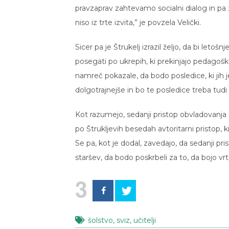
pravzaprav zahtevamo socialni dialog in pa 
niso iz trte izvita,” je povzela Velički.
Sicer pa je Štrukelj izrazil željo, da bi letoš
posegati po ukrepih, ki prekinjajo pedagoški 
namreč pokazale, da bodo posledice, ki jih je
dolgotrajnejše in bo te posledice treba tudi 
Kot razumejo, sedanji pristop obvladovanja ep
po Štrukljevih besedah avtoritarni pristop, ki
Se pa, kot je dodal, zavedajo, da sedanji pr
staršev, da bodo poskrbeli za to, da bojo vrtc
3
šolstvo
,
sviz
,
učitelji