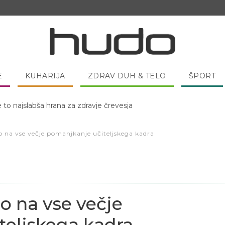
E
KUHARIJA
ZDRAV DUH & TELO
ŠPORT
 pred spanjem dobro pojesti žlico medu?
o na vse večje pomanjkanje učiteljskega kadra
o na vse večje
teljskega kadra