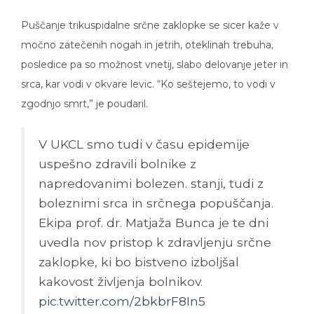
Puščanje trikuspidalne srčne zaklopke se sicer kaže v
močno zatečenih nogah in jetrih, oteklinah trebuha,
posledice pa so možnost vnetij, slabo delovanje jeter in
srca, kar vodi v okvare levic. “Ko seštejemo, to vodi v
zgodnjo smrt,” je poudaril.
V UKCL smo tudi v času epidemije
uspešno zdravili bolnike z
napredovanimi bolezen. stanji, tudi z
boleznimi srca in srčnega popuščanja.
Ekipa prof. dr. Matjaža Bunca je te dni
uvedla nov pristop k zdravljenju srčne
zaklopke, ki bo bistveno izboljšal
kakovost življenja bolnikov.
pic.twitter.com/2bkbrF8In5