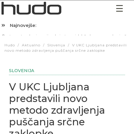
Najnovejše:
Hibernacijska dieta: Zakaj je pred spanjem dobro pojesti žlico 
Hudo
/
Aktualno
/
Slovenija
/
V UKC Ljubljana predstavili
novo metodo zdravljenja puščanja srčne zaklopke
SLOVENIJA
V UKC Ljubljana
predstavili novo
metodo zdravljenja
puščanja srčne
zaklopke