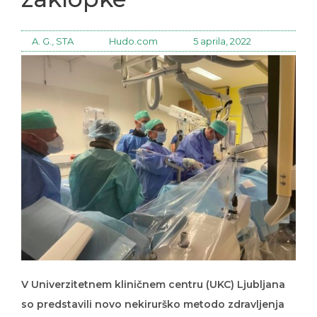
A. G., STA
Hudo.com
5 aprila, 2022
V Univerzitetnem kliničnem centru (UKC) Ljubljana
so predstavili novo nekirurško metodo zdravljenja
puščanja trikuspidalne srčne zaklopke, ki so jo