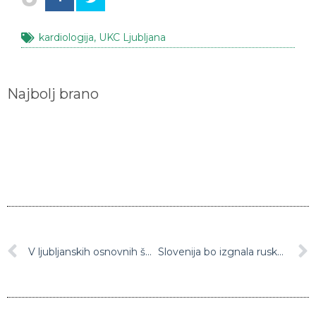
kardiologija
,
UKC Ljubljana
Najbolj brano
V ljubljanskih osnovnih šolah 57 ukrajinskih otrok, otroci zaenkrat intgrirani brez večjih težav
Slovenija bo izgnala ruske diplomate