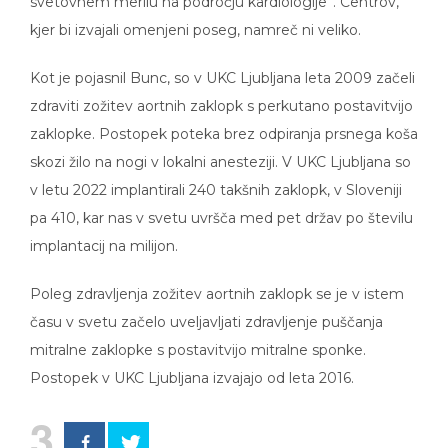
kjer bi izvajali omenjeni poseg, namreč ni veliko.
Kot je pojasnil Bunc, so v UKC Ljubljana leta 2009 začeli
zdraviti zožitev aortnih zaklopk s perkutano postavitvijo
zaklopke. Postopek poteka brez odpiranja prsnega koša
skozi žilo na nogi v lokalni anesteziji. V UKC Ljubljana so
v letu 2022 implantirali 240 takšnih zaklopk, v Sloveniji
pa 410, kar nas v svetu uvršča med pet držav po številu
implantacij na milijon.
Poleg zdravljenja zožitev aortnih zaklopk se je v istem
času v svetu začelo uveljavljati zdravljenje puščanja
mitralne zaklopke s postavitvijo mitralne sponke.
Postopek v UKC Ljubljana izvajajo od leta 2016.
3