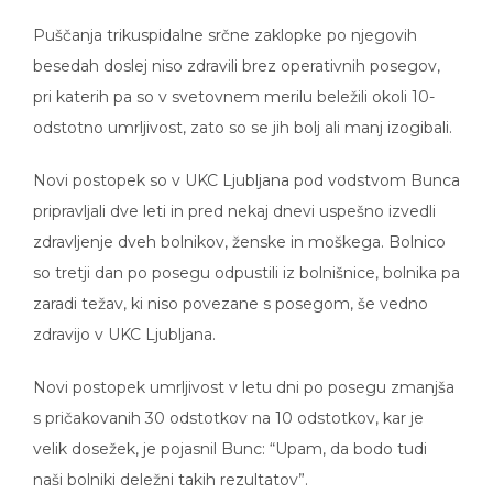
Puščanja trikuspidalne srčne zaklopke po njegovih
besedah doslej niso zdravili brez operativnih posegov,
pri katerih pa so v svetovnem merilu beležili okoli 10-
odstotno umrljivost, zato so se jih bolj ali manj izogibali.
Novi postopek so v UKC Ljubljana pod vodstvom Bunca
pripravljali dve leti in pred nekaj dnevi uspešno izvedli
zdravljenje dveh bolnikov, ženske in moškega. Bolnico
so tretji dan po posegu odpustili iz bolnišnice, bolnika pa
zaradi težav, ki niso povezane s posegom, še vedno
zdravijo v UKC Ljubljana.
Novi postopek umrljivost v letu dni po posegu zmanjša
s pričakovanih 30 odstotkov na 10 odstotkov, kar je
velik dosežek, je pojasnil Bunc: “Upam, da bodo tudi
naši bolniki deležni takih rezultatov”.