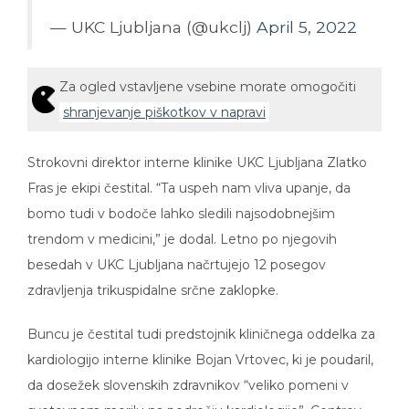
— UKC Ljubljana (@ukclj)
April 5, 2022
Za ogled vstavljene vsebine morate omogočiti
shranjevanje piškotkov v napravi
Strokovni direktor interne klinike UKC Ljubljana Zlatko
Fras je ekipi čestital. “Ta uspeh nam vliva upanje, da
bomo tudi v bodoče lahko sledili najsodobnejšim
trendom v medicini,” je dodal. Letno po njegovih
besedah v UKC Ljubljana načrtujejo 12 posegov
zdravljenja trikuspidalne srčne zaklopke.
Buncu je čestital tudi predstojnik kliničnega oddelka za
kardiologijo interne klinike Bojan Vrtovec, ki je poudaril,
da dosežek slovenskih zdravnikov “veliko pomeni v
svetovnem merilu na področju kardiologije”. Centrov,