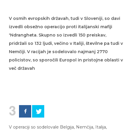
V osmih evropskih državah, tudi v Sloveniji, so davi
izvedli obsežno operacijo proti italijanski mafiji
'Ndrangheta. Skupno so izvedli 150 preiskav,
pridržali so 132 ljudi, večino v Italiji, številne pa tudi v
Nemčiji. V racijah je sodelovalo najmanj 2770
policistov, so sporočili Europol in pristojne oblasti v
več državah
3
V operaciji so sodelovale Belgija, Nemčija, Italija,
Francija, Portugalska, Španija, Romunija in Slovenija, je