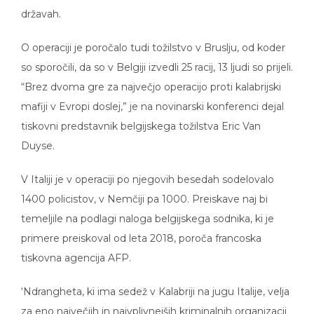
državah.
O operaciji je poročalo tudi tožilstvo v Bruslju, od koder
so sporočili, da so v Belgiji izvedli 25 racij, 13 ljudi so prijeli.
“Brez dvoma gre za največjo operacijo proti kalabrijski
mafiji v Evropi doslej,” je na novinarski konferenci dejal
tiskovni predstavnik belgijskega tožilstva Eric Van
Duyse.
V Italiji je v operaciji po njegovih besedah sodelovalo
1400 policistov, v Nemčiji pa 1000. Preiskave naj bi
temeljile na podlagi naloga belgijskega sodnika, ki je
primere preiskoval od leta 2018, poroča francoska
tiskovna agencija AFP.
‘Ndrangheta, ki ima sedež v Kalabriji na jugu Italije, velja
za eno največjih in najvplivnejših kriminalnih organizacij