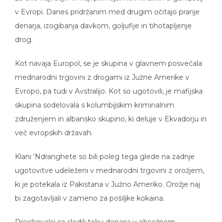
v Evropi. Danes pridržanim med drugim očitajo pranje
denarja, izogibanja davkom, goljufije in tihotapljenje
drog.
Kot navaja Europol, se je skupina v glavnem posvečala
mednarodni trgovini z drogami iz Južne Amerike v
Evropo, pa tudi v Avstralijo. Kot so ugotovili, je mafijska
skupina sodelovala s kolumbijskim kriminalnim
združenjem in albansko skupino, ki deluje v Ekvadorju in
več evropskih državah.
Klani ‘Ndranghete so bili poleg tega glede na zadnje
ugotovitve udeleženi v mednarodni trgovini z orožjem,
ki je potekala iz Pakistana v Južno Ameriko. Orožje naj
bi zagotavljali v zameno za pošiljke kokaina.
Preiskovalci so sledili toku denarja v obsežnem