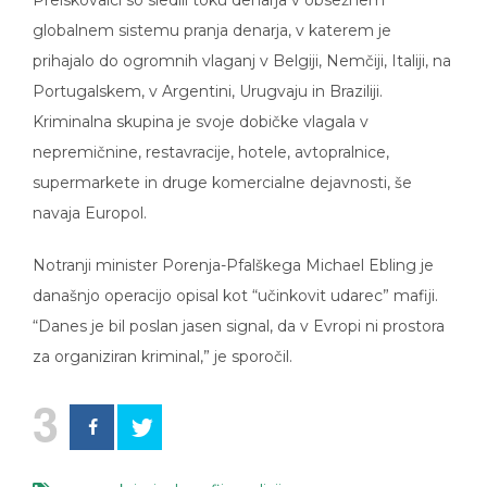
globalnem sistemu pranja denarja, v katerem je
prihajalo do ogromnih vlaganj v Belgiji, Nemčiji, Italiji, na
Portugalskem, v Argentini, Urugvaju in Braziliji.
Kriminalna skupina je svoje dobičke vlagala v
nepremičnine, restavracije, hotele, avtopralnice,
supermarkete in druge komercialne dejavnosti, še
navaja Europol.
Notranji minister Porenja-Pfalškega Michael Ebling je
današnjo operacijo opisal kot “učinkovit udarec” mafiji.
“Danes je bil poslan jasen signal, da v Evropi ni prostora
za organiziran kriminal,” je sporočil.
3
evropa
,
kriminal
,
mafija
,
policija