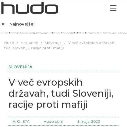
Najnovejše:
Hibernacijska dieta: Zakaj je pred spanjem dobro pojesti žlico 
Hudo
/
Aktualno
/
Slovenija
/
V več evropskih državah,
tudi Sloveniji, racije proti mafiji
SLOVENIJA
V več evropskih
državah, tudi Sloveniji,
racije proti mafiji
A. G., STA
Hudo.com
3 maja, 2023