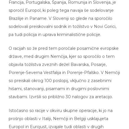
sporočil Europol, ki poleg tega navaja še sodelovanje
Brazilije in Paname. V Sloveniji so glede na sporočilo
sodelovali preiskovalni sodnik in tožilstvo v Novi Gorici,
pa tudi policija in uprava kriminalistične policije.
O racijah so že pred tem poročale posamične evropske
države, med drugim Nemčija, kjer so sporočilo o tem
objavila tožilstva zveznih dežel Bavarska, Posarje,
Porenje-Severna Vestfalija in Porenje-Pfalško. V Nemčiji
so preiskali okrog 100 poslopij, vključno z zasebnimi
hišami, stanovanji, pisarnami in drugimi poslovnimi
stavbami. Izvršili so približno 30 nalogov za aretacijo.
Istočasno so racije v okviru skupne operacije, ki jo na
prošnjo oblasti v Italiji, Nemčiji in Belgiji usklajujeta
Europol in Eurojust, izvajale tudi oblasti v drugih