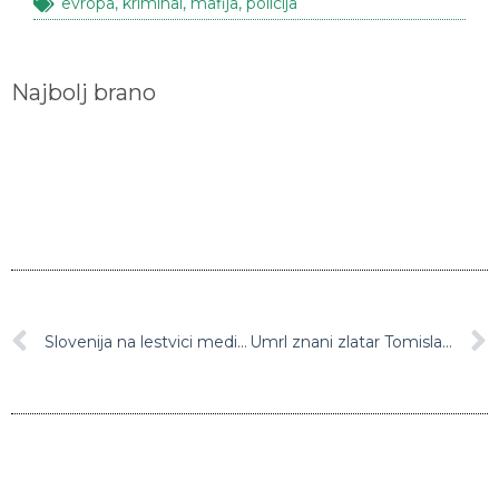
Najbolj brano
Slovenija na lestvici medijske svobode napredovala za štiri mesta
Umrl znani zlatar Tomislav Loboda