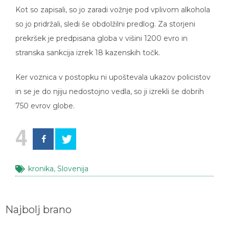
Kot so zapisali, so jo zaradi vožnje pod vplivom alkohola
so jo pridržali, sledi še obdolžilni predlog. Za storjeni
prekršek je predpisana globa v višini 1200 evro in
stranska sankcija izrek 18 kazenskih točk.
Ker voznica v postopku ni upoštevala ukazov policistov
in se je do njiju nedostojno vedla, so ji izrekli še dobrih
750 evrov globe.
4
kronika
,
Slovenija
Najbolj brano