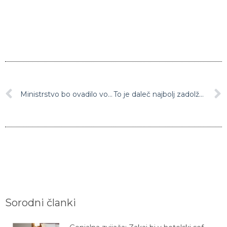
Ministrstvo bo ovadilo vodstvo celjske bolnišnice zaradi suma povzročitve smrti iz malomarnosti
To je daleč najbolj zadolžena občina v Sloveniji
Sorodni članki