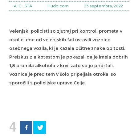
A. G., STA
Hudo.com
23 septembra, 2022
Velenjski policisti so zjutraj pri kontroli prometa v
okolici ene od velenjskih šol ustavili voznico
osebnega vozila, ki je kazala očitne znake opitosti.
Preizkus z alkotestom je pokazal, da je imela dobrih
1,8 promila alkohola v krvi, zato so jo pridržali.
Voznica je pred tem v šolo pripeljala otroka, so
sporočili s policijske uprave Celje.
4