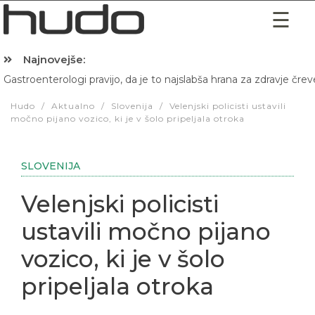
Najnovejše:
Gastroenterologi pravijo, da je to najslabša hrana za zdravje črev
Hibernacijska dieta: Zakaj je pred spanjem dobro pojesti žlico 
Hudo
/
Aktualno
/
Slovenija
/
Velenjski policisti ustavili
močno pijano vozico, ki je v šolo pripeljala otroka
SLOVENIJA
Velenjski policisti
ustavili močno pijano
vozico, ki je v šolo
pripeljala otroka