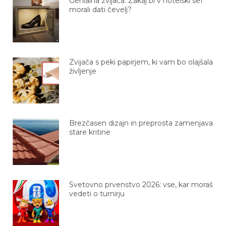
Genialna zvijača: Zakaj bi v hotelski sef
morali dati čevelj?
Zvijača s peki papirjem, ki vam bo olajšala
življenje
Brezčasen dizajn in preprosta zamenjava
stare kritine
Svetovno prvenstvo 2026: vse, kar moraš
vedeti o turnirju