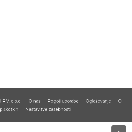
I.R.V. d.o.o.
O nas
Pogoji uporabe
Oglaševanje
O
piškotkih
Nastavitve zasebnosti