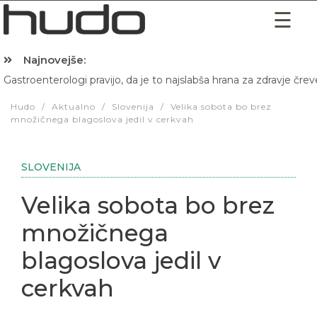
Najnovejše:
Gastroenterologi pravijo, da je to najslabša hrana za zdravje črev
Hibernacijska dieta: Zakaj je pred spanjem dobro pojesti žlico 
Hudo
/
Aktualno
/
Slovenija
/
Velika sobota bo brez
množičnega blagoslova jedil v cerkvah
SLOVENIJA
Velika sobota bo brez
množičnega
blagoslova jedil v
cerkvah