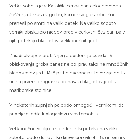
Velika sobota je v Katoliški cerkvi dan celodnevnega
čaščenja Jezusa v grobu, kamor so ga simbolično
prenesli po smrti na veliki petek. Na veliko soboto
verniki obiskujejo njegov grob v cerkvah, čez dan pa v
njih potekajo blagoslovi velikonočnih jedil.
Zaradi ukrepov proti širjenju epidemije covida-19
obiskovanja groba danes ne bo, prav tako ne množičnih
blagoslovov jedil. Pač pa bo nacionalna televizija ob 15.
uri na prvem programu prenašala blagoslov jedil iz
mariborske stolnice.
V nekaterih župnijah pa bodo omogočili vernikom, da
pripeljejo jedila k blagoslovu v avtomobilu.
Velikonočno vigilijo oz. bedenje, ki poteka na veliko
soboto, bodo duhovniki danes opravili ob 18. uri sami v