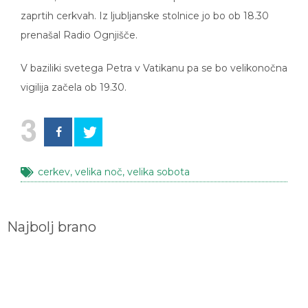
zaprtih cerkvah. Iz ljubljanske stolnice jo bo ob 18.30
prenašal Radio Ognjišče.
V baziliki svetega Petra v Vatikanu pa se bo velikonočna
vigilija začela ob 19.30.
3
cerkev
,
velika noč
,
velika sobota
Najbolj brano