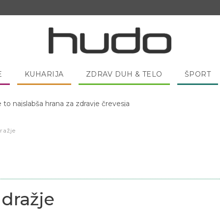
E
KUHARIJA
ZDRAV DUH & TELO
ŠPORT
 pred spanjem dobro pojesti žlico medu?
ražje
 dražje