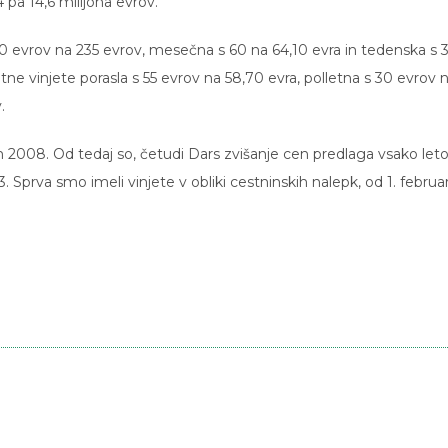
 pa 14,6 milijona evrov.
220 evrov na 235 evrov, mesečna s 60 na 64,10 evra in tedenska s 
e vinjete porasla s 55 evrov na 58,70 evra, polletna s 30 evrov 
.
jem 2008. Od tedaj so, četudi Dars zvišanje cen predlaga vsako leto
Sprva smo imeli vinjete v obliki cestninskih nalepk, od 1. februar