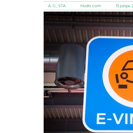
A. G., STA
Hudo.com
15 junija,