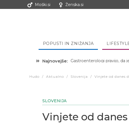
Moški.si
Ženska.si
POPUSTI IN ZNIŽANJA
LIFESTYL
Najnovejše:
Hibernacijska dieta: Zakaj je
Hudo
/
Aktualno
/
Slovenija
/
Vinjete od danes d
SLOVENIJA
Vinjete od danes