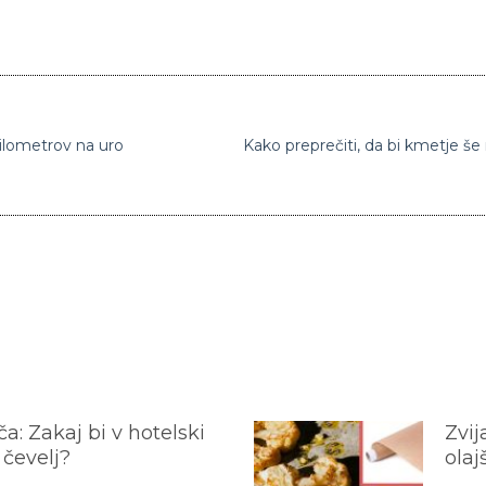
 kilometrov na uro
a: Zakaj bi v hotelski
Zvij
 čevelj?
olaj