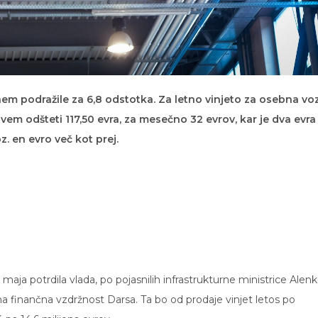
em podražile za 6,8 odstotka. Za letno vinjeto za osebna voz
novem odšteti 117,50 evra, za mesečno 32 evrov, kar je dva evra
z. en evro več kot prej.
maja potrdila vlada, po pojasnilih infrastrukturne ministrice Alen
na finančna vzdržnost Darsa. Ta bo od prodaje vinjet letos po