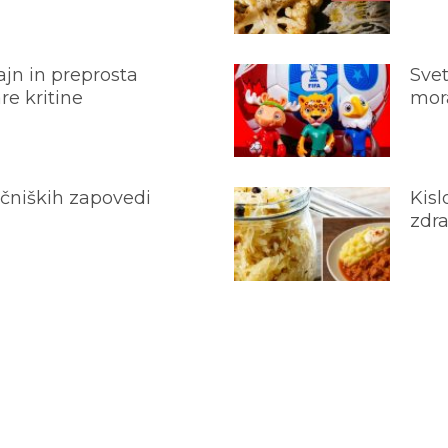
jn in preprosta
Svet
e kritine
mora
ečniških zapovedi
Kisl
zdra