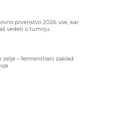
ovno prvenstvo 2026: vse, kar
š vedeti o turnirju
o zelje – fermentirani zaklad
vja