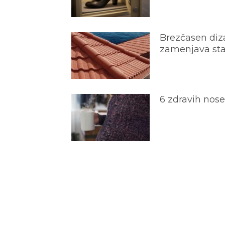
Brezčasen diza
zamenjava star
6 zdravih nos