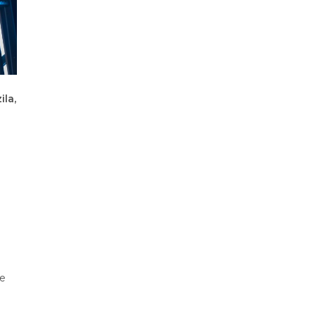
ila,
ke