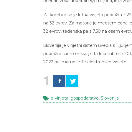
ocenah zbral dodatnih 5,3 milijona, leta 2024
Za kombije se je letna vinjeta podražila z 
na 32 evrov. Za motorje je medtem cena letn
32 evrov, tedenska pa s 7,50 na osem evrov
Slovenija je vinjetni sistem uvedla s 1. juli
podražile samo enkrat, s 1. decembrom 2013. 
2022 pa imamo le še elektronske vinjete.
1
e-vinjeta
,
gospodarstvo
,
Slovenija