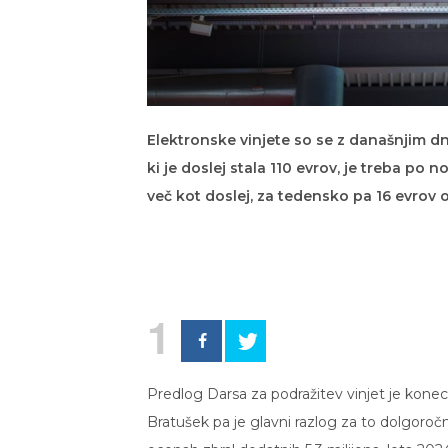
Elektronske vinjete so se z današnjim dn
ki je doslej stala 110 evrov, je treba po 
več kot doslej, za tedensko pa 16 evrov o
1
Predlog Darsa za podražitev vinjet je konec 
Bratušek pa je glavni razlog za to dolgoroč