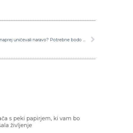
Kako preprečiti, da bi kmetje še naprej uničevali naravo? Potrebne bodo spremembe…
ača s peki papirjem, ki vam bo
šala življenje