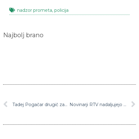
nadzor prometa
,
policija
Najbolj brano
Tadej Pogačar drugič zapovrstjo zmagovalec dirke po Sloveniji, dobil tudi zadnjo etapo
Novinarji RTV nadaljujejo stavko, medtem programski svet odloča o novem direktorju nacionalne televizije