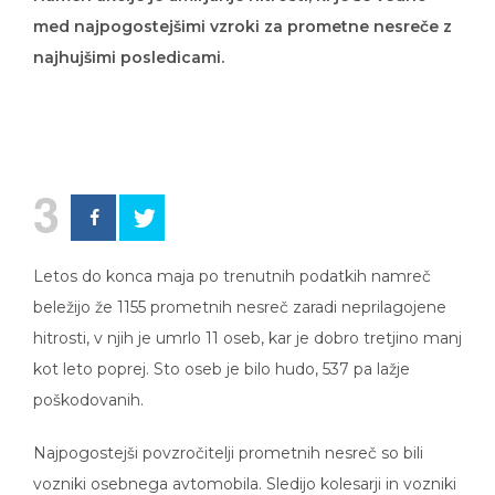
med najpogostejšimi vzroki za prometne nesreče z
najhujšimi posledicami.
3
Letos do konca maja po trenutnih podatkih namreč
beležijo že 1155 prometnih nesreč zaradi neprilagojene
hitrosti, v njih je umrlo 11 oseb, kar je dobro tretjino manj
kot leto poprej. Sto oseb je bilo hudo, 537 pa lažje
poškodovanih.
Najpogostejši povzročitelji prometnih nesreč so bili
vozniki osebnega avtomobila. Sledijo kolesarji in vozniki