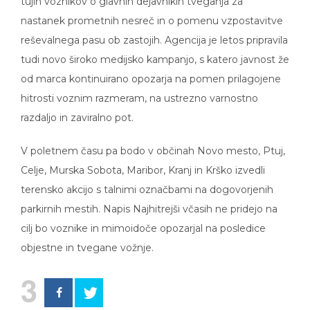
tujih voznikov o glavnih dejavnikih tveganja za
nastanek prometnih nesreč in o pomenu vzpostavitve
reševalnega pasu ob zastojih. Agencija je letos pripravila
tudi novo široko medijsko kampanjo, s katero javnost že
od marca kontinuirano opozarja na pomen prilagojene
hitrosti voznim razmeram, na ustrezno varnostno
razdaljo in zaviralno pot.
V poletnem času pa bodo v občinah Novo mesto, Ptuj,
Celje, Murska Sobota, Maribor, Kranj in Krško izvedli
terensko akcijo s talnimi označbami na dogovorjenih
parkirnih mestih. Napis Najhitrejši včasih ne pridejo na
cilj bo voznike in mimoidoče opozarjal na posledice
objestne in tvegane vožnje.
3