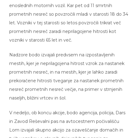
enoslednih motornih vozil. Kar pet od 11 smrtnih
prometnih nesreč so povzročili mladi v starosti 18 do 34
let. Vozniki v tej starosti so letos povzročili trikrat več
prometnih nesreč zaradi neprilagojene hitrosti kot
vozniki v starosti 65 let in več.
Nadzore bodo izvajali predvsem na izpostavljenih
mestih, kjer je neprilagojena hitrost vzrok za nastanek
prometnih nesreč, in na mestih, kjer je lahko zaradi
prekoračene hitrosti tveganje za nastanek prometnih
nesreč prometnih nesreč večje, na primer v strnjenih
naseljih, bližini vrtcev in šol.
V nedeljo, ob koncu akcije, bodo agencija, policija, Dars
in Zavod Reševalni pas na avtocestnem počivališču
Lom izvajali skupno akcijo za ozaveščanje domačih in