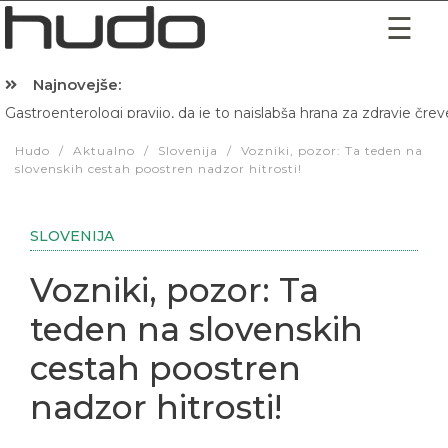
Najnovejše:
Gastroenterologi pravijo, da je to najslabša hrana za zdravje črev
Hibernacijska dieta: Zakaj je pred spanjem dobro pojesti žlico 
Hudo
/
Aktualno
/
Slovenija
/
Vozniki, pozor: Ta teden na
slovenskih cestah poostren nadzor hitrosti!
SLOVENIJA
Vozniki, pozor: Ta
teden na slovenskih
cestah poostren
nadzor hitrosti!