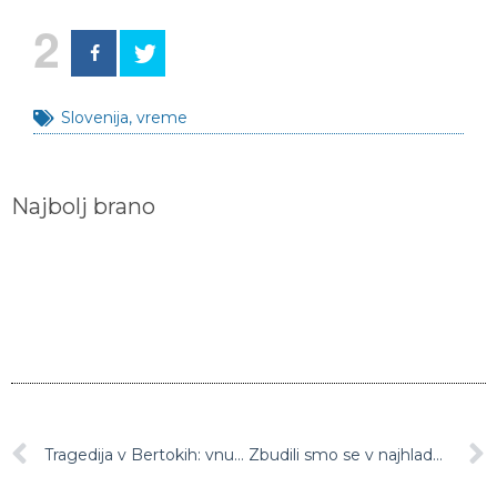
2
Slovenija
,
vreme
Najbolj brano
Tragedija v Bertokih: vnukinja naj bi ubila babico
Zbudili smo se v najhladnejše aprilsko jutro v zadnjih 100-ih letih