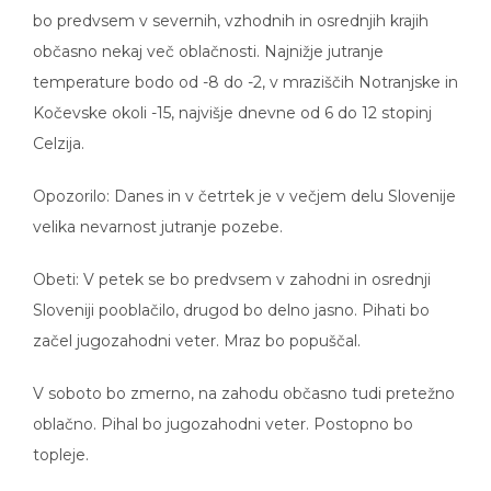
bo predvsem v severnih, vzhodnih in osrednjih krajih
občasno nekaj več oblačnosti. Najnižje jutranje
temperature bodo od -8 do -2, v mraziščih Notranjske in
Kočevske okoli -15, najvišje dnevne od 6 do 12 stopinj
Celzija.
Opozorilo: Danes in v četrtek je v večjem delu Slovenije
velika nevarnost jutranje pozebe.
Obeti: V petek se bo predvsem v zahodni in osrednji
Sloveniji pooblačilo, drugod bo delno jasno. Pihati bo
začel jugozahodni veter. Mraz bo popuščal.
V soboto bo zmerno, na zahodu občasno tudi pretežno
oblačno. Pihal bo jugozahodni veter. Postopno bo
topleje.