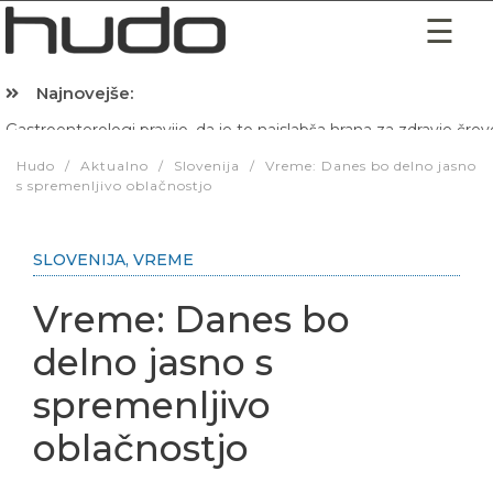
Najnovejše:
Hibernacijska dieta: Zakaj je pred spanjem dobro pojesti žlico 
Hudo
/
Aktualno
/
Slovenija
/
Vreme: Danes bo delno jasno
s spremenljivo oblačnostjo
SLOVENIJA
,
VREME
Vreme: Danes bo
delno jasno s
spremenljivo
oblačnostjo