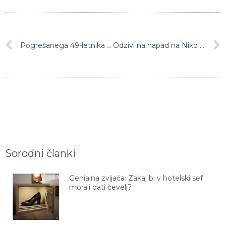
Pogrešanega 49-letnika našli mrtvega: do smrti ga je zbil avto, voznik pa je s kraja nesreče pobegnil
Odzivi na napad na Niko Kovač: “Za ta napad niso odgovorni le tisti, ki fizično napadajo”
Sorodni članki
Genialna zvijača: Zakaj bi v hotelski sef
morali dati čevelj?