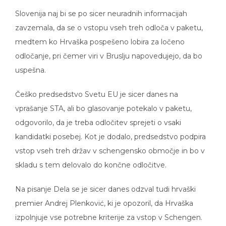
Slovenija naj bi se po sicer neuradnih informacijah
zavzemala, da se o vstopu vseh treh odloča v paketu,
medtem ko Hrvaška pospešeno lobira za ločeno
odločanje, pri čemer viri v Bruslju napovedujejo, da bo
uspešna.
Češko predsedstvo Svetu EU je sicer danes na
vprašanje STA, ali bo glasovanje potekalo v paketu,
odgovorilo, da je treba odločitev sprejeti o vsaki
kandidatki posebej. Kot je dodalo, predsedstvo podpira
vstop vseh treh držav v schengensko območje in bo v
skladu s tem delovalo do končne odločitve.
Na pisanje Dela se je sicer danes odzval tudi hrvaški
premier Andrej Plenković, ki je opozoril, da Hrvaška
izpolnjuje vse potrebne kriterije za vstop v Schengen.
“Slovenija seveda lahko sprejme svojo enostransko