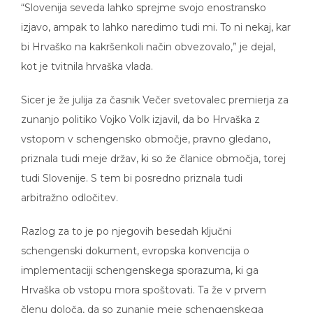
izjavo, ampak to lahko naredimo tudi mi. To ni nekaj, kar
bi Hrvaško na kakršenkoli način obvezovalo,” je dejal,
kot je tvitnila hrvaška vlada.
Sicer je že julija za časnik Večer svetovalec premierja za
zunanjo politiko Vojko Volk izjavil, da bo Hrvaška z
vstopom v schengensko območje, pravno gledano,
priznala tudi meje držav, ki so že članice območja, torej
tudi Slovenije. S tem bi posredno priznala tudi
arbitražno odločitev.
Razlog za to je po njegovih besedah ključni
schengenski dokument, evropska konvencija o
implementaciji schengenskega sporazuma, ki ga
Hrvaška ob vstopu mora spoštovati. Ta že v prvem
členu določa, da so zunanje meje schengenskega