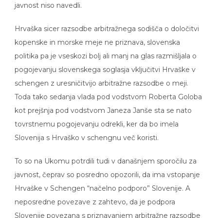
Hrvaška sicer razsodbe arbitražnega sodišča o določitvi
kopenske in morske meje ne priznava, slovenska
politika pa je vseskozi bolj ali manj na glas razmišljala o
pogojevanju slovenskega soglasja vključitvi Hrvaške v
schengen z uresničitvijo arbitražne razsodbe o meji.
Toda tako sedanja vlada pod vodstvom Roberta Goloba
kot prejšnja pod vodstvom Janeza Janše sta se nato
tovrstnemu pogojevanju odrekli, ker da bo imela
Slovenija s Hrvaško v schengnu več koristi.
To so na Ukomu potrdili tudi v današnjem sporočilu za
javnost, čeprav so posredno opozorili, da ima vstopanje
Hrvaške v Schengen “načelno podporo” Slovenije. A
neposredne povezave z zahtevo, da je podpora
Slovenije povezana s priznavanjem arbitražne razsodbe