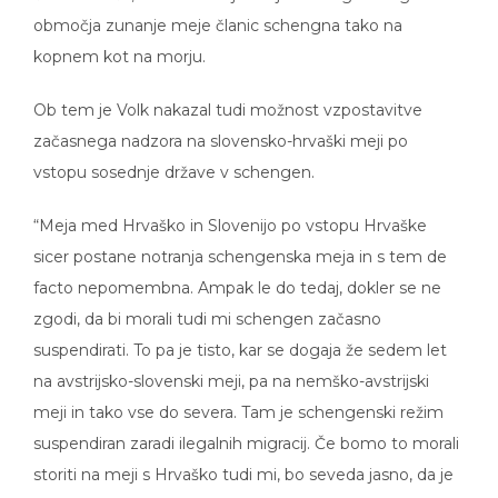
območja zunanje meje članic schengna tako na
kopnem kot na morju.
Ob tem je Volk nakazal tudi možnost vzpostavitve
začasnega nadzora na slovensko-hrvaški meji po
vstopu sosednje države v schengen.
“Meja med Hrvaško in Slovenijo po vstopu Hrvaške
sicer postane notranja schengenska meja in s tem de
facto nepomembna. Ampak le do tedaj, dokler se ne
zgodi, da bi morali tudi mi schengen začasno
suspendirati. To pa je tisto, kar se dogaja že sedem let
na avstrijsko-slovenski meji, pa na nemško-avstrijski
meji in tako vse do severa. Tam je schengenski režim
suspendiran zaradi ilegalnih migracij. Če bomo to morali
storiti na meji s Hrvaško tudi mi, bo seveda jasno, da je
meja na morju tam, kjer je določena z arbitražno