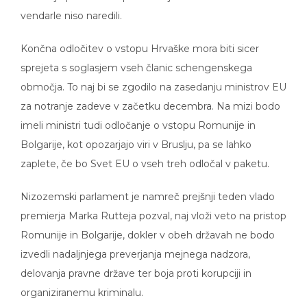
vendarle niso naredili.
Končna odločitev o vstopu Hrvaške mora biti sicer
sprejeta s soglasjem vseh članic schengenskega
območja. To naj bi se zgodilo na zasedanju ministrov EU
za notranje zadeve v začetku decembra. Na mizi bodo
imeli ministri tudi odločanje o vstopu Romunije in
Bolgarije, kot opozarjajo viri v Bruslju, pa se lahko
zaplete, če bo Svet EU o vseh treh odločal v paketu.
Nizozemski parlament je namreč prejšnji teden vlado
premierja Marka Rutteja pozval, naj vloži veto na pristop
Romunije in Bolgarije, dokler v obeh državah ne bodo
izvedli nadaljnjega preverjanja mejnega nadzora,
delovanja pravne države ter boja proti korupciji in
organiziranemu kriminalu.