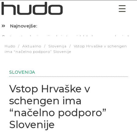
Najnovejše:
Hibernacijska dieta: Zakaj je pred spanjem dobro pojesti žlico 
Hudo
/
Aktualno
/
Slovenija
/
Vstop Hrvaške v schengen
ima “načelno podporo” Slovenije
SLOVENIJA
Vstop Hrvaške v
schengen ima
“načelno podporo”
Slovenije