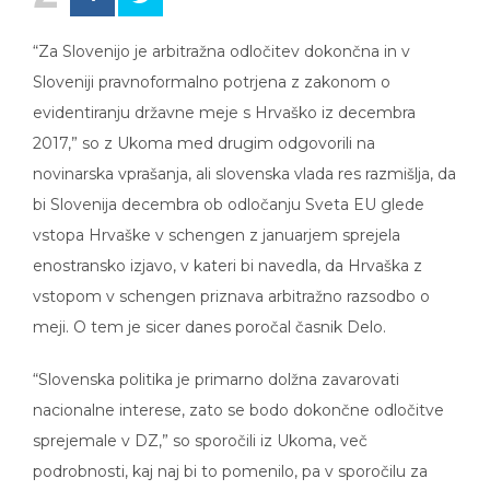
“Za Slovenijo je arbitražna odločitev dokončna in v
Sloveniji pravnoformalno potrjena z zakonom o
evidentiranju državne meje s Hrvaško iz decembra
2017,” so z Ukoma med drugim odgovorili na
novinarska vprašanja, ali slovenska vlada res razmišlja, da
bi Slovenija decembra ob odločanju Sveta EU glede
vstopa Hrvaške v schengen z januarjem sprejela
enostransko izjavo, v kateri bi navedla, da Hrvaška z
vstopom v schengen priznava arbitražno razsodbo o
meji. O tem je sicer danes poročal časnik Delo.
“Slovenska politika je primarno dolžna zavarovati
nacionalne interese, zato se bodo dokončne odločitve
sprejemale v DZ,” so sporočili iz Ukoma, več
podrobnosti, kaj naj bi to pomenilo, pa v sporočilu za
javnost niso navedli.