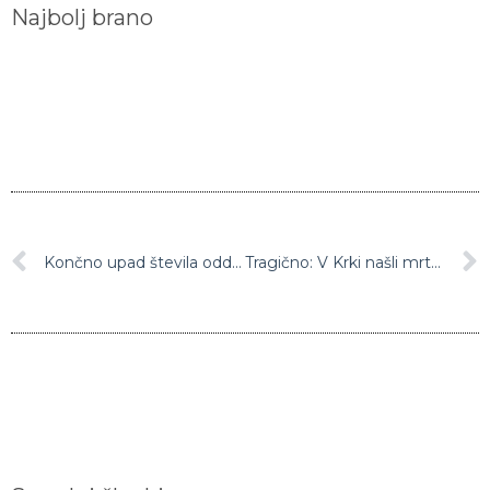
Najbolj brano
Končno upad števila oddelkov in otrok, učencev ter dijakov, napotenih v karanteno
Tragično: V Krki našli mrtvo žensko
Sorodni članki