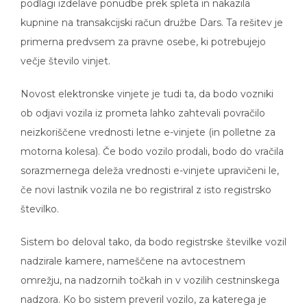
kupnine na transakcijski račun družbe Dars. Ta rešitev je
primerna predvsem za pravne osebe, ki potrebujejo
večje število vinjet.
Novost elektronske vinjete je tudi ta, da bodo vozniki
ob odjavi vozila iz prometa lahko zahtevali povračilo
neizkoriščene vrednosti letne e-vinjete (in polletne za
motorna kolesa). Če bodo vozilo prodali, bodo do vračila
sorazmernega deleža vrednosti e-vinjete upravičeni le,
če novi lastnik vozila ne bo registriral z isto registrsko
številko.
Sistem bo deloval tako, da bodo registrske številke vozil
nadzirale kamere, nameščene na avtocestnem
omrežju, na nadzornih točkah in v vozilih cestninskega
nadzora. Ko bo sistem preveril vozilo, za katerega je