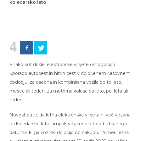
4
Enako kot doslej elektronske vinjete omogočajo
uporabo avtocest in hitrih cest v določenem časovnem
obdobju: za osebna in kombinirana vozila bo to leto,
mesec ali teden, za motorna kolesa pa leto, pol leta ali
teden.
Novost pa je, da letna elektronska vinjeta ni več vezana
na koledarsko leto, ampak velja eno leto od izbranega
datuma, ki ga vozniki določijo ob nakupu. Primer: letna
e-vinjeta z izbranim datumom 15. aprila 2022 bo veljala