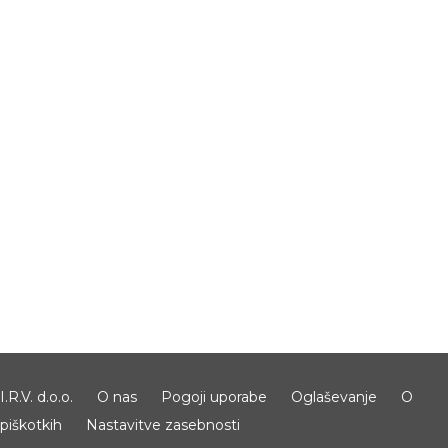
I.R.V. d.o.o.
O nas
Pogoji uporabe
Oglaševanje
O
piškotkih
Nastavitve zasebnosti