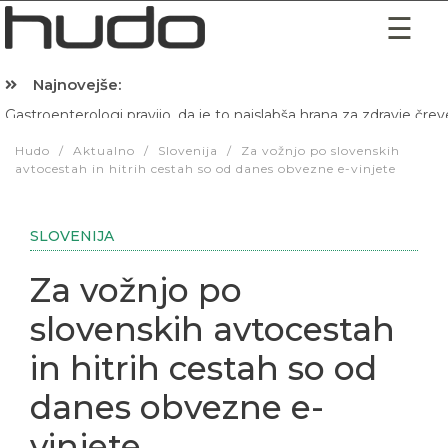
Najnovejše:
Hibernacijska dieta: Zakaj je pred spanjem dobro pojesti žlico 
Hudo
/
Aktualno
/
Slovenija
/
Za vožnjo po slovenskih
avtocestah in hitrih cestah so od danes obvezne e-vinjete
SLOVENIJA
Za vožnjo po
slovenskih avtocestah
in hitrih cestah so od
danes obvezne e-
vinjete