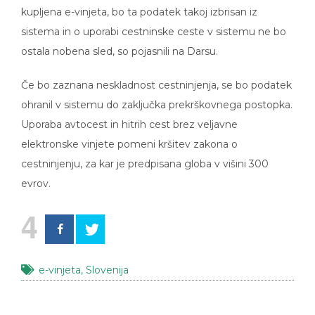
kupljena e-vinjeta, bo ta podatek takoj izbrisan iz
sistema in o uporabi cestninske ceste v sistemu ne bo
ostala nobena sled, so pojasnili na Darsu.
Če bo zaznana neskladnost cestninjenja, se bo podatek
ohranil v sistemu do zaključka prekrškovnega postopka.
Uporaba avtocest in hitrih cest brez veljavne
elektronske vinjete pomeni kršitev zakona o
cestninjenju, za kar je predpisana globa v višini 300
evrov.
4
e-vinjeta
,
Slovenija