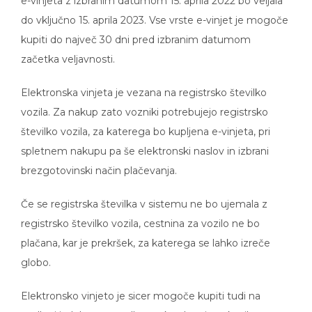
do vključno 15. aprila 2023. Vse vrste e-vinjet je mogoče
kupiti do največ 30 dni pred izbranim datumom
začetka veljavnosti.
Elektronska vinjeta je vezana na registrsko številko
vozila. Za nakup zato vozniki potrebujejo registrsko
številko vozila, za katerega bo kupljena e-vinjeta, pri
spletnem nakupu pa še elektronski naslov in izbrani
brezgotovinski način plačevanja.
Če se registrska številka v sistemu ne bo ujemala z
registrsko številko vozila, cestnina za vozilo ne bo
plačana, kar je prekršek, za katerega se lahko izreče
globo.
Elektronsko vinjeto je sicer mogoče kupiti tudi na
podlagi izdelave ponudbe prek spleta in nakazila