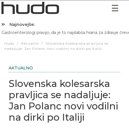
Najnovejše:
Gastroenterologi pravijo, da je to najslabša hrana za zdravje črev
Hibernacijska dieta: Zakaj je pred spanjem dobro pojesti žlico 
Hudo
/
Aktualno
/
Slovenska kolesarska pravljica se
nadaljuje: Jan Polanc novi vodilni na dirki po Italiji
AKTUALNO
Slovenska kolesarska
pravljica se nadaljuje:
Jan Polanc novi vodilni
na dirki po Italiji