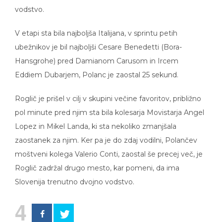
vodstvo.
V etapi sta bila najboljša Italijana, v sprintu petih
ubežnikov je bil najboljši Cesare Benedetti (Bora-
Hansgrohe) pred Damianom Carusom in Ircem
Eddiem Dubarjem, Polanc je zaostal 25 sekund.
Roglič je prišel v cilj v skupini večine favoritov, približno
pol minute pred njim sta bila kolesarja Movistarja Angel
Lopez in Mikel Landa, ki sta nekoliko zmanjšala
zaostanek za njim. Ker pa je do zdaj vodilni, Polančev
moštveni kolega Valerio Conti, zaostal še precej več, je
Roglič zadržal drugo mesto, kar pomeni, da ima
Slovenija trenutno dvojno vodstvo.
4