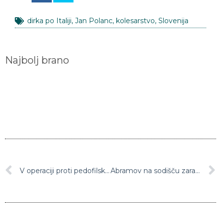
dirka po Italiji
,
Jan Polanc
,
kolesarstvo
,
Slovenija
Najbolj brano
V operaciji proti pedofilski spletni strani rešili 50 otrok
Abramov na sodišču zaradi kredita, ki ga je zanj vzela mama nekdanjega dekleta