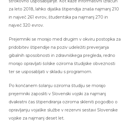
za leto 2018, lahko dijaška štipendija znaša najmanj 210
in največ 261 evrov, študentska pa najmanj 270 in
največ 320 evrov.
Prejemniki se morajo med drugim v okviru postopka za
pridobitev štipendije na poziv udeležiti preverjanja
gibalnih sposobnosti in zdravniškega pregleda, redno
morajo opravljati šolske oziroma študijske obveznosti
ter se usposabljati v skladu s programom.
Po končanem šolanju oziroma študiju se morajo
prejemniki zaposliti v Slovenski vojski za najmanj
dvakratni čas štipendiranja oziroma skleniti pogodbo o
opravljanju vojaške službe v rezervni sestavi Slovenske
vojske za najmanj deset let.