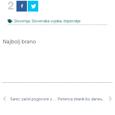
2
Slovenija
,
Slovenska vojska
,
štipendije
Najbolj brano
Šarec začel pogovore z ministrski kandidati
Peterica strank bo danes podpisala koalicijsko pogodbo