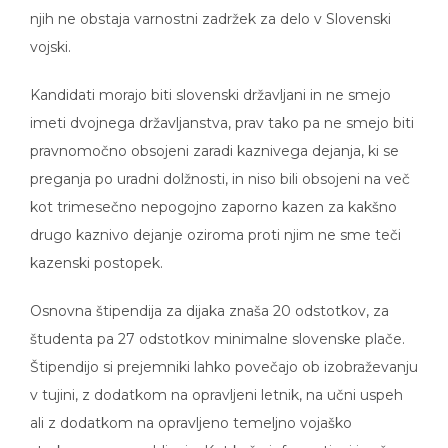
njih ne obstaja varnostni zadržek za delo v Slovenski
vojski.
Kandidati morajo biti slovenski državljani in ne smejo
imeti dvojnega državljanstva, prav tako pa ne smejo biti
pravnomočno obsojeni zaradi kaznivega dejanja, ki se
preganja po uradni dolžnosti, in niso bili obsojeni na več
kot trimesečno nepogojno zaporno kazen za kakšno
drugo kaznivo dejanje oziroma proti njim ne sme teči
kazenski postopek.
Osnovna štipendija za dijaka znaša 20 odstotkov, za
študenta pa 27 odstotkov minimalne slovenske plače.
Štipendijo si prejemniki lahko povečajo ob izobraževanju
v tujini, z dodatkom na opravljeni letnik, na učni uspeh
ali z dodatkom na opravljeno temeljno vojaško
strokovno usposabljanje. Kot kaže informativni izračun