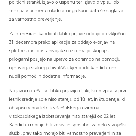
tem pa v primeru mladoletnega kandidata še soglasje
za varnostno preverjanje.
Zainteresirani kandidati lahko prijave oddajo do vključno
31. decembra preko aplikacije za oddajo e-prijav na
spletni strani postanivojak.si oziroma jo skupaj s
prilogami pošljejo na upravo za obrambo na območju
njihovega stalnega bivališča, kjer bodo kandidatom
nudili pomoč in dodatne informacije.
Na javni natečaj se lahko prijavijo dijaki, ki ob vpisu v prvi
letnik srednje šole niso starejši od 18 let, in študentje, ki
ob vpisu v prvi letnik višješolskega oziroma
visokošolskega izobraževanja niso starejši od 22 let.
Kandidati morajo biti zdravi in sposobni za delo v vojaški
službi, prav tako morajo biti varnostno preverjeni in za