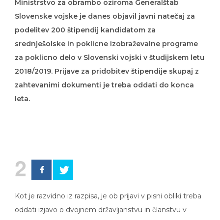
Slovenske vojske je danes objavil javni natečaj za
podelitev 200 štipendij kandidatom za
srednješolske in poklicne izobraževalne programe
za poklicno delo v Slovenski vojski v študijskem letu
2018/2019. Prijave za pridobitev štipendije skupaj z
zahtevanimi dokumenti je treba oddati do konca
leta.
2
Kot je razvidno iz razpisa, je ob prijavi v pisni obliki treba
oddati izjavo o dvojnem državljanstvu in članstvu v
politični stranki, izjavo o uspehu ter izjavo o vpisu, ob