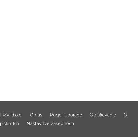
I.R.V. d.o.o.
O nas
Pogoji uporabe
Oglaševanje
O
piškotkih
Nastavitve zasebnosti