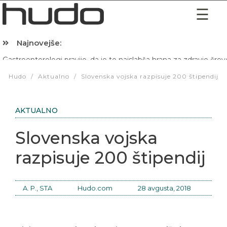
Najnovejše:
Hibernacijska dieta: Zakaj je pred spanjem dobro pojesti žlico 
Hudo
/
Aktualno
/
Slovenska vojska razpisuje 200 štipendij
AKTUALNO
Slovenska vojska
razpisuje 200 štipendij
A. P., STA
Hudo.com
28 avgusta, 2018
Ministrstvo za obrambo oziroma Generalštab