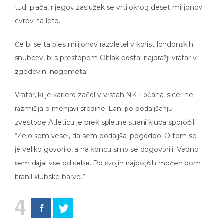
tudi plača, njegov zaslužek se vrti okrog deset milijonov
evrov na leto.
Če bi se ta ples milijonov razpletel v korist londonskih
snubcev, bi s prestopom Oblak postal najdražji vratar v
zgodovini nogometa.
Vratar, ki je kariero začel v vrstah NK Ločana, sicer ne
razmišlja o menjavi sredine. Lani po podaljšanju
zvestobe Atleticu je prek spletne strani kluba sporočil:
“Zelo sem vesel, da sem podaljšal pogodbo. O tem se
je veliko govorilo, a na koncu smo se dogovorili. Vedno
sem dajal vse od sebe. Po svojih najboljših močeh bom
branil klubske barve.”
4