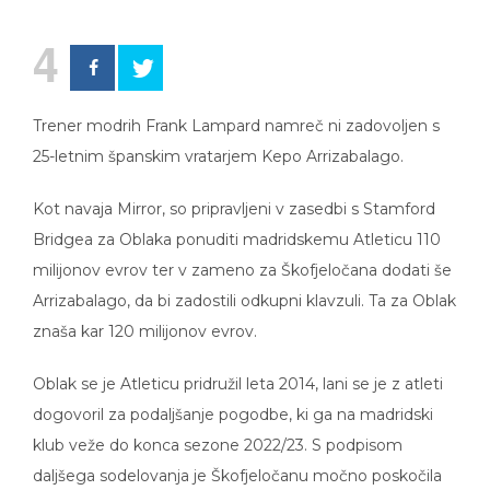
4
Trener modrih Frank Lampard namreč ni zadovoljen s
25-letnim španskim vratarjem Kepo Arrizabalago.
Kot navaja Mirror, so pripravljeni v zasedbi s Stamford
Bridgea za Oblaka ponuditi madridskemu Atleticu 110
milijonov evrov ter v zameno za Škofjeločana dodati še
Arrizabalago, da bi zadostili odkupni klavzuli. Ta za Oblak
znaša kar 120 milijonov evrov.
Oblak se je Atleticu pridružil leta 2014, lani se je z atleti
dogovoril za podaljšanje pogodbe, ki ga na madridski
klub veže do konca sezone 2022/23. S podpisom
daljšega sodelovanja je Škofjeločanu močno poskočila