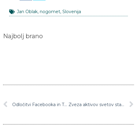
Jan Oblak
,
nogomet
,
Slovenija
Najbolj brano
Odločitvi Facebooka in Twitterja sledil tudi Youtube in zaradi sovražnega govora zaprl vse kanale skrajno desnih identitarcev
Zveza aktivov svetov staršev predlaga, da bi pouk tudi v času epidemije novega koronavirusa v čim večji možni meri potekal v šolah