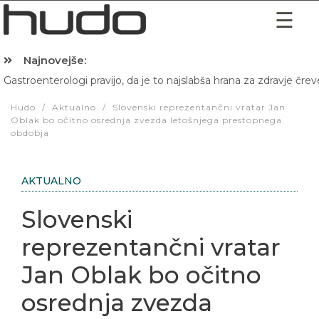
Najnovejše:
Gastroenterologi pravijo, da je to najslabša hrana za zdravje črev
Hibernacijska dieta: Zakaj je pred spanjem dobro pojesti žlico 
Hudo
/
Aktualno
/
Slovenski reprezentančni vratar Jan
Oblak bo očitno osrednja zvezda letošnjega prestopnega
obdobja
AKTUALNO
Slovenski
reprezentančni vratar
Jan Oblak bo očitno
osrednja zvezda