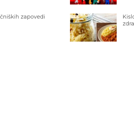
ečniških zapovedi
Kisl
zdra