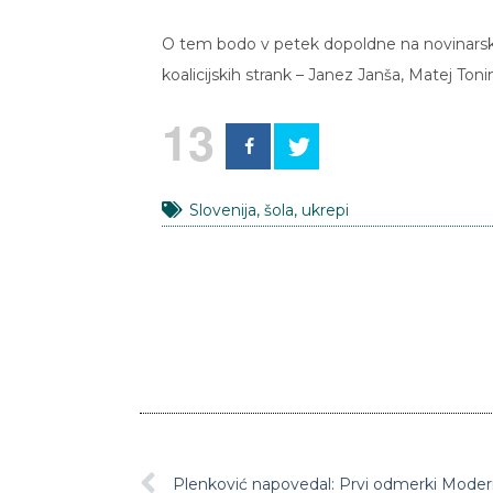
O tem bodo v petek dopoldne na novinarski k
koalicijskih strank – Janez Janša, Matej Ton
13
Slovenija
,
šola
,
ukrepi