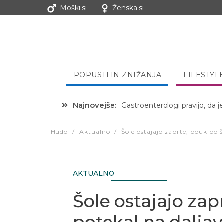
Moški.si
Ženska.si
POPUSTI IN ZNIŽANJA
LIFESTYL
Najnovejše:
Hibernacijska dieta: Zakaj je
Hudo
/
Aktualno
/
Šole ostajajo zaprte, pouk bo 
AKTUALNO
Šole ostajajo zap
potekal na dalja