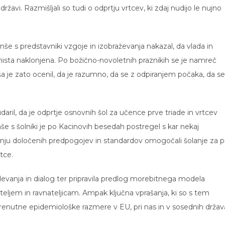
avi. Razmišljali so tudi o odprtju vrtcev, ki zdaj nudijo le nujno
še s predstavniki vzgoje in izobraževanja nakazal, da vlada in
nista naklonjena. Po božično-novoletnih praznikih se je namreč
ša je zato ocenil, da je razumno, da se z odpiranjem počaka, da se
aril, da je odprtje osnovnih šol za učence prve triade in vrtcev
anše s šolniki je po Kacinovih besedah postregel s kar nekaj
anju določenih predpogojev in standardov omogočali šolanje za p
rtce.
devanja in dialog ter pripravila predlog morebitnega modela
ateljem in ravnateljicam. Ampak ključna vprašanja, ki so s tem
trenutne epidemiološke razmere v EU, pri nas in v sosednih držav