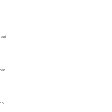
 val
rvo
ah,