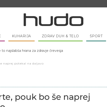
E
KUHARIJA
ZDRAV DUH & TELO
ŠPORT
 pred spanjem dobro pojesti žlico medu?
še naprej potekal na daljavo
rte, pouk bo še naprej
vo