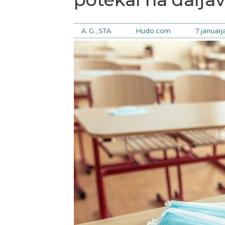
A. G., STA
Hudo.com
7 januarj