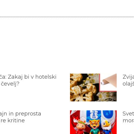
a: Zakaj bi v hotelski
Zvij
 čevelj?
olaj
jn in preprosta
Svet
e kritine
mora