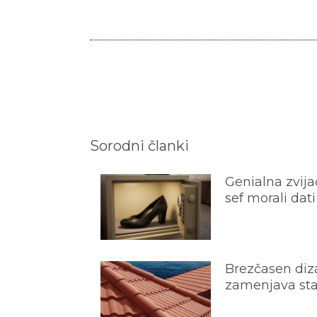
Sorodni članki
Genialna zvijač
sef morali dati
Brezčasen diza
zamenjava star