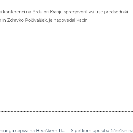
onferenci na Brdu pri Kranju spregovorili vsi trije predsedniki
in in Zdravko Počivalšek, je napovedal Kacin.
Plenković napovedal: Prvi odmerki Moderninega cepiva na Hrvaškem 11. januarja
S petkom uporaba žičniških n