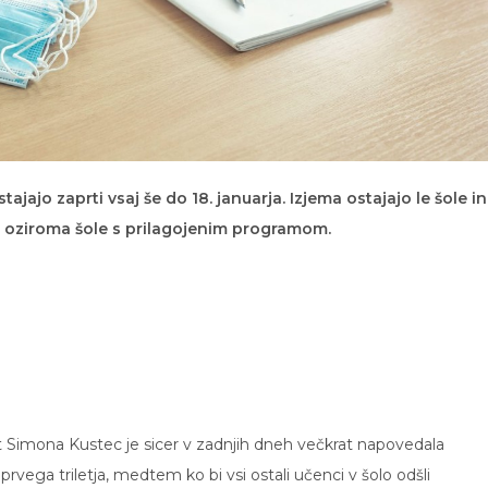
stajajo zaprti vsaj še do 18. januarja. Izjema ostajajo le šole in
 oziroma šole s prilagojenim programom.
rt Simona Kustec je sicer v zadnjih dneh večkrat napovedala
rvega triletja, medtem ko bi vsi ostali učenci v šolo odšli