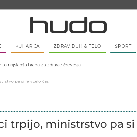
E
KUHARIJA
ZDRAV DUH & TELO
ŠPORT
e to najslabša hrana za zdravje črevesja
 pred spanjem dobro pojesti žlico medu?
istrstvo pa si je vzelo čas
ci trpijo, ministrstvo pa si