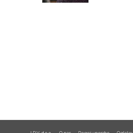
I.R.V. d.o.o.
O nas
Pogoji uporabe
Oglašev