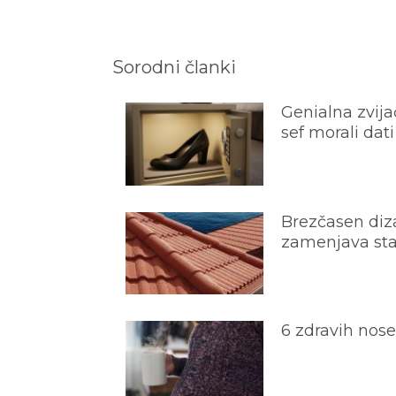
Sorodni članki
Genialna zvijač
sef morali dati
Brezčasen diza
zamenjava star
6 zdravih nos