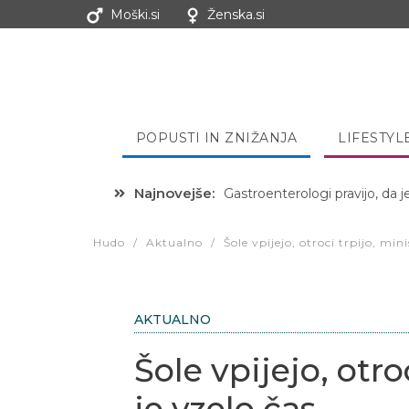
Moški.si
Ženska.si
POPUSTI IN ZNIŽANJA
LIFESTYL
Najnovejše:
Gastroenterologi pravijo, da j
Hibernacijska dieta: Zakaj je
Hudo
/
Aktualno
/
Šole vpijejo, otroci trpijo, min
AKTUALNO
Šole vpijejo, otro
je vzelo čas