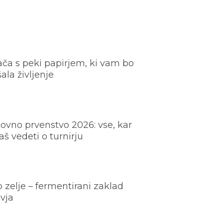
ača s peki papirjem, ki vam bo
šala življenje
ovno prvenstvo 2026: vse, kar
š vedeti o turnirju
o zelje – fermentirani zaklad
vja