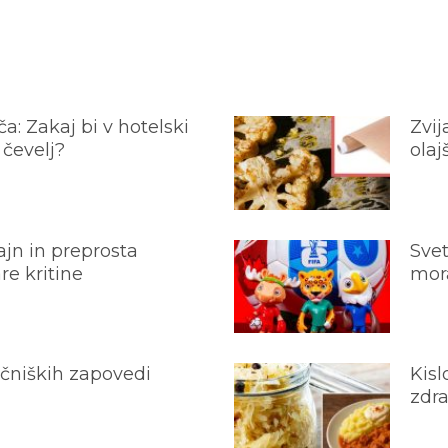
a: Zakaj bi v hotelski
Zvij
 čevelj?
olaj
jn in preprosta
Svet
e kritine
mora
ečniških zapovedi
Kisl
zdra