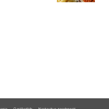
anje
O piškotkih
Nastavitve zasebnosti