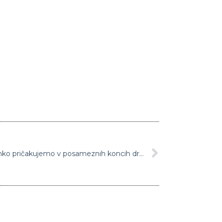
FOTO: Preverite koliko snega lahko pričakujemo v posameznih koncih države