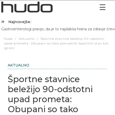
Najnovejše:
Gastroenterologi pravijo, da je to najslabša hrana za zdravje črev
Hibernacijska dieta: Zakaj je pred spanjem dobro pojesti žlico 
Hudo
/
Aktualno
/
Športne stavnice beležijo 90-odstotni
upad prometa: Obupani so tako ponudniki športnih stav kot
igralci
AKTUALNO
Športne stavnice
beležijo 90-odstotni
upad prometa:
Obupani so tako