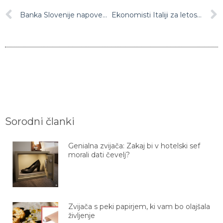
Banka Slovenije napoveduje globok padec slovenskega BDP
Ekonomisti Italiji za letos napovedujejo največji padec BDP doslej: “Nikoli v zgodovini republike se nismo znašli pred tako velikimi razsežnostmi zdravstvene, socialne in gospodarske krize”
Sorodni članki
Genialna zvijača: Zakaj bi v hotelski sef
morali dati čevelj?
Zvijača s peki papirjem, ki vam bo olajšala
življenje