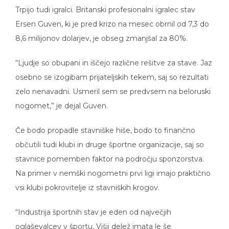
Trpijo tudi igralci. Britanski profesionalni igralec stav
Ersen Guven, ki je pred krizo na mesec obrnil od 7,3 do
8,6 milijonov dolarjev, je obseg zmanjšal za 80%.
“Ljudje so obupani in iščejo različne rešitve za stave. Jaz
osebno se izogibam prijateljskih tekem, saj so rezultati
zelo nenavadni. Usmeril sem se predvsem na beloruski
nogomet,” je dejal Guven.
Če bodo propadle stavniške hiše, bodo to finančno
občutili tudi klubi in druge športne organizacije, saj so
stavnice pomemben faktor na področju sponzorstva.
Na primer v nemški nogometni prvi ligi imajo praktično
vsi klubi pokrovitelje iz stavniških krogov.
“Industrija športnih stav je eden od največjih
oglaševalcev v športu. Višji delež imata le še