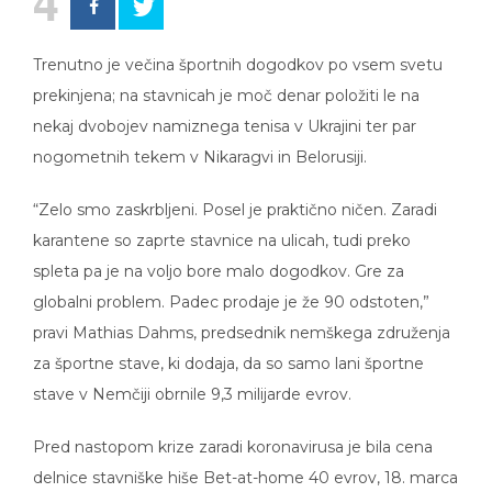
4
Trenutno je večina športnih dogodkov po vsem svetu
prekinjena; na stavnicah je moč denar položiti le na
nekaj dvobojev namiznega tenisa v Ukrajini ter par
nogometnih tekem v Nikaragvi in Belorusiji.
“Zelo smo zaskrbljeni. Posel je praktično ničen. Zaradi
karantene so zaprte stavnice na ulicah, tudi preko
spleta pa je na voljo bore malo dogodkov. Gre za
globalni problem. Padec prodaje je že 90 odstoten,”
pravi Mathias Dahms, predsednik nemškega združenja
za športne stave, ki dodaja, da so samo lani športne
stave v Nemčiji obrnile 9,3 milijarde evrov.
Pred nastopom krize zaradi koronavirusa je bila cena
delnice stavniške hiše Bet-at-home 40 evrov, 18. marca