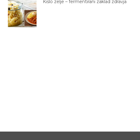
Kislo zelje – fermentirani zaklad zdravja