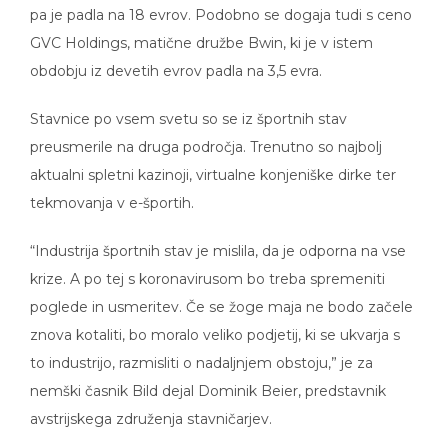
pa je padla na 18 evrov. Podobno se dogaja tudi s ceno
GVC Holdings, matične družbe Bwin, ki je v istem
obdobju iz devetih evrov padla na 3,5 evra.
Stavnice po vsem svetu so se iz športnih stav
preusmerile na druga področja. Trenutno so najbolj
aktualni spletni kazinoji, virtualne konjeniške dirke ter
tekmovanja v e-športih.
“Industrija športnih stav je mislila, da je odporna na vse
krize. A po tej s koronavirusom bo treba spremeniti
poglede in usmeritev. Če se žoge maja ne bodo začele
znova kotaliti, bo moralo veliko podjetij, ki se ukvarja s
to industrijo, razmisliti o nadaljnjem obstoju,” je za
nemški časnik Bild dejal Dominik Beier, predstavnik
avstrijskega združenja stavničarjev.