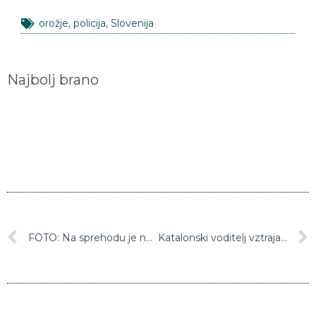
orožje
,
policija
,
Slovenija
Najbolj brano
FOTO: Na sprehodu je naš bralec naletel na grozljiv prizor
Katalonski voditelj vztraja pri načrtu razglasitve neodvisnosti