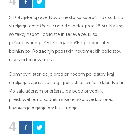
4
S Policijske uprave Novo mesto so sporočili, da so bili o
streljanju obveščeni v nedeljo, nekaj pred 18.30. Na kraj
so takoj napotili policiste in reševalce, ki so
poškodovanega 45-letnega moškega odpeljali v
bolnišnico. Po zadnjih podatkih novomeških policistov
ni v smrtni nevarnosti.
Domnevni storilec je pred prihodom policistov kraj
streljanja zapustil, a so ga policisti prijeli čez slabi dve uri.
Po zaključenem pridržanju ga bodo privedli k
preiskovalnemu sodniku s kazensko ovadbo zaradi
kaznivega dejanja poskusa uboja.
4