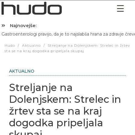
Najnovejše:
Gastroenterologi pravijo, da je to najslabša hrana za zdravje črev
Hibernacijska dieta: Zakaj je pred spanjem dobro pojesti žlico 
Hudo
/
Aktualno
/
Streljanje na Dolenjskem: Strelec in žrtev
sta se na kraj dogodka pripeljala skupaj
AKTUALNO
Streljanje na
Dolenjskem: Strelec in
žrtev sta se na kraj
dogodka pripeljala
skupaj