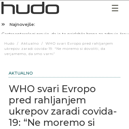
Najnovejše:
Hibernacijska dieta: Zakaj je pred spanjem dobro pojesti žlico 
Hudo
/
Aktualno
/
WHO svari Evropo pred rahljanjem
ukrepov zaradi covida-19: “Ne moremo si dovoliti, da
verjamemo, da smo varni”
AKTUALNO
WHO svari Evropo
pred rahljanjem
ukrepov zaradi covida-
19: “Ne moremo si