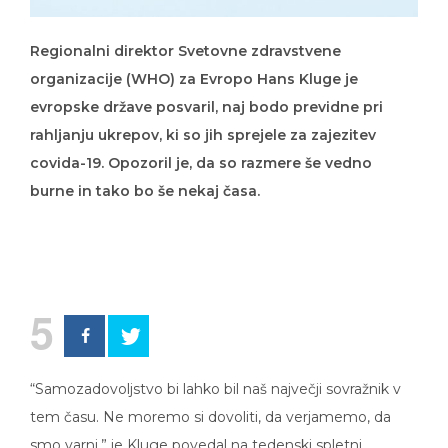
Regionalni direktor Svetovne zdravstvene
organizacije (WHO) za Evropo Hans Kluge je
evropske države posvaril, naj bodo previdne pri
rahljanju ukrepov, ki so jih sprejele za zajezitev
covida-19. Opozoril je, da so razmere še vedno
burne in tako bo še nekaj časa.
5
“Samozadovoljstvo bi lahko bil naš največji sovražnik v
tem času. Ne moremo si dovoliti, da verjamemo, da
smo varni,” je Kluge povedal na tedenski spletni