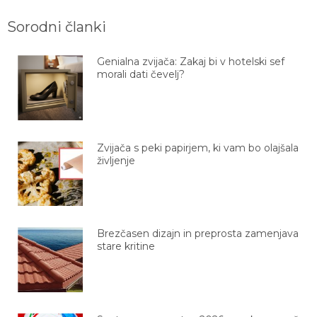
Sorodni članki
Genialna zvijača: Zakaj bi v hotelski sef
morali dati čevelj?
Zvijača s peki papirjem, ki vam bo olajšala
življenje
Brezčasen dizajn in preprosta zamenjava
stare kritine
Svetovno prvenstvo 2026: vse, kar moraš