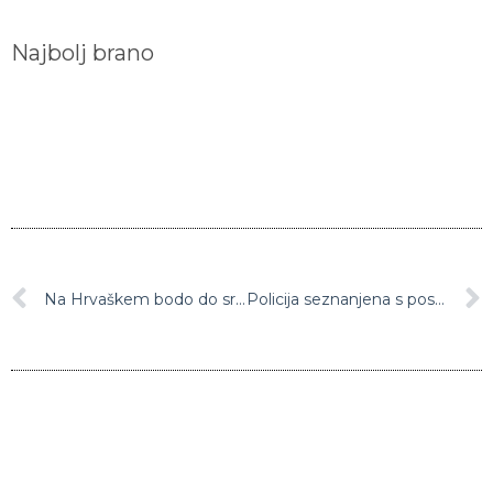
Najbolj brano
Na Hrvaškem bodo do sredine maja odprli vrtce, šole, trgovine, obrti in javni prevoz
Policija seznanjena s posnetkom pretepanja psa na družbenih omrežjih, storilka prepoznana