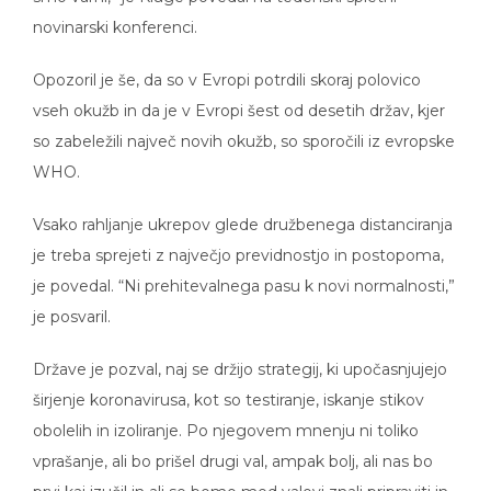
novinarski konferenci.
Opozoril je še, da so v Evropi potrdili skoraj polovico
vseh okužb in da je v Evropi šest od desetih držav, kjer
so zabeležili največ novih okužb, so sporočili iz evropske
WHO.
Vsako rahljanje ukrepov glede družbenega distanciranja
je treba sprejeti z največjo previdnostjo in postopoma,
je povedal. “Ni prehitevalnega pasu k novi normalnosti,”
je posvaril.
Države je pozval, naj se držijo strategij, ki upočasnjujejo
širjenje koronavirusa, kot so testiranje, iskanje stikov
obolelih in izoliranje. Po njegovem mnenju ni toliko
vprašanje, ali bo prišel drugi val, ampak bolj, ali nas bo
prvi kaj izučil in ali se bomo med valovi znali pripraviti in