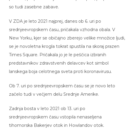
so tudi zasebne zabave.
V ZDA je leto 2021 najprej, danes ob 6. uri po
srednjeevropskem času, pričakala vzhodna obala. V
New Yorku, kjer se običajno zberejo velike množice ljudi,
se je novoletna krogla tokrat spustila na skoraj prazen
Times Square. Pričakala jo je le peščica izbranih
predstavnikov zdravstvenih delavcev kot simbol
lanskega boja celotnega sveta proti koronavirusu.
Ob 7. uri po srednjeevropskem času se je novo leto
začelo tudi v večjem delu Srednje Amerike.
Zadnja bosta v leto 2021 ob 13. uri po
srednjeevropskem času vstopila nenaseljena
tihomorska Bakerjev otok in Howlandov otok.