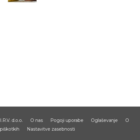
I.R.V. d.o.o.
O nas
Pogoji uporabe
Oglaševanje
O
piškotkih
Nastavitve zasebnosti