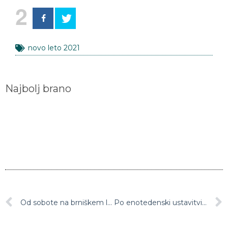
2
novo leto 2021
Najbolj brano
Od sobote na brniškem letališču in nekaterih prehodih s Hrvaško testiranje s hitrimi testi
Po enotedenski ustavitvi lahko smučišča danes spet zaženejo naprave