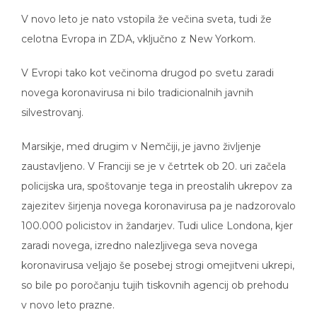
V novo leto je nato vstopila že večina sveta, tudi že
celotna Evropa in ZDA, vključno z New Yorkom.
V Evropi tako kot večinoma drugod po svetu zaradi
novega koronavirusa ni bilo tradicionalnih javnih
silvestrovanj.
Marsikje, med drugim v Nemčiji, je javno življenje
zaustavljeno. V Franciji se je v četrtek ob 20. uri začela
policijska ura, spoštovanje tega in preostalih ukrepov za
zajezitev širjenja novega koronavirusa pa je nadzorovalo
100.000 policistov in žandarjev. Tudi ulice Londona, kjer
zaradi novega, izredno nalezljivega seva novega
koronavirusa veljajo še posebej strogi omejitveni ukrepi,
so bile po poročanju tujih tiskovnih agencij ob prehodu
v novo leto prazne.