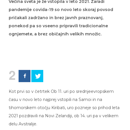
Večina sveta je že vstopila v leto 2021. Zaradi
pandemije covida-19 so novo leto skoraj povsod
pričakali zadržano in brez javnh praznovanj,
ponekod pa so vseeno pripravili tradicionalne
ognjemete, a brez običajnih velikih množic.
2
Kot prvi so v četrtek Ob 11. uri po srednjeevropskem
času v novo leto najprej vstopili na Samoi in na
tihomorskem otočju Kiribati, uro pozneje so prihod leta
2021 pozdravili na Novi Zelandiji, ob 14. uri pa v velikem
delu Avstralije.