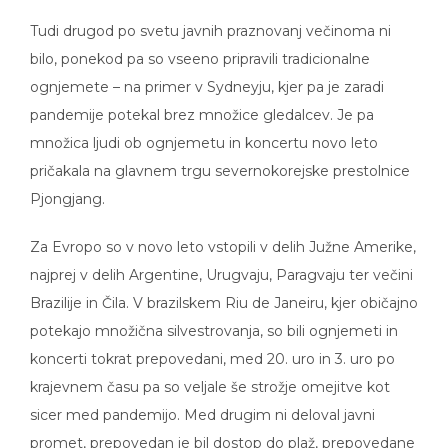
Tudi drugod po svetu javnih praznovanj večinoma ni
bilo, ponekod pa so vseeno pripravili tradicionalne
ognjemete – na primer v Sydneyju, kjer pa je zaradi
pandemije potekal brez množice gledalcev. Je pa
množica ljudi ob ognjemetu in koncertu novo leto
pričakala na glavnem trgu severnokorejske prestolnice
Pjongjang.
Za Evropo so v novo leto vstopili v delih Južne Amerike,
najprej v delih Argentine, Urugvaju, Paragvaju ter večini
Brazilije in Čila. V brazilskem Riu de Janeiru, kjer običajno
potekajo množična silvestrovanja, so bili ognjemeti in
koncerti tokrat prepovedani, med 20. uro in 3. uro po
krajevnem času pa so veljale še strožje omejitve kot
sicer med pandemijo. Med drugim ni deloval javni
promet, prepovedan je bil dostop do plaž, prepovedane