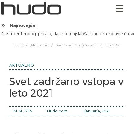
Najnovejše:
Gastroenterologi pravijo, da je to najslabša hrana za zdravje črev
Hibernacijska dieta: Zakaj je pred spanjem dobro pojesti žlico 
Hudo
/
Aktualno
/
Svet zadržano vstopa v leto 2021
AKTUALNO
Svet zadržano vstopa v
leto 2021
M. N., STA
Hudo.com
1 januarja, 2021