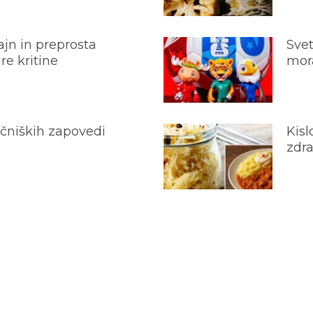
jn in preprosta
Svet
e kritine
mora
ečniških zapovedi
Kisl
zdra