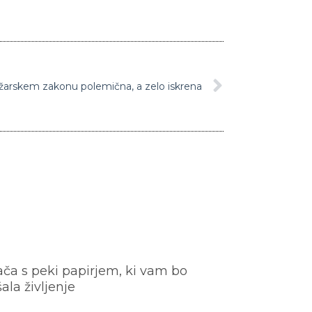
arskem zakonu polemična, a zelo iskrena
ača s peki papirjem, ki vam bo
šala življenje