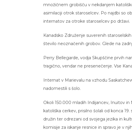
množičnem grobišču v nekdanjem katolišk
asimilaciji otrok staroselcev. Po najdbi so 
internatov za otroke staroselcev po državi.
Kanadsko Združenje suverenih staroselskih n
število neoznačenih grobov. Glede na zadnj
Perry Bellegarde, vodja Skupščine prvih naro
tragično, vendar ne presenečenje. Vse Kanadč
Internat v Marievalu na vzhodu Saskatchewa
nadomestili s šolo.
Okoli 150.000 mladih Indijancev, Inuitov in M
katoliška cerkev, prisilno šolali od konca 19. s
družin ter odrezani od svojega jezika in kul
komisije za iskanje resnice in spravo je v n