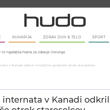
E
KUHARIJA
ZDRAV DUH & TELO
ŠPORT
 pred spanjem dobro pojesti žlico medu?
rnata v Kanadi odkrili množično grobišče otrok staroselcev
 internata v Kanadi odkril
e otrok staroselcev