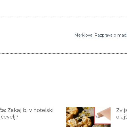
Merklova: Razprava o madž
a: Zakaj bi v hotelski
Zvij
 čevelj?
olaj