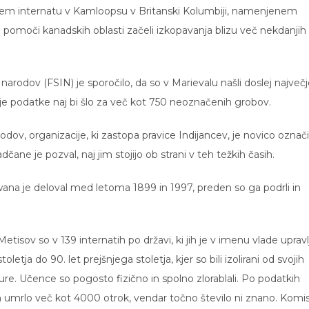
em internatu v Kamloopsu v Britanski Kolumbiji, namenjenem
ob pomoči kanadskih oblasti začeli izkopavanja blizu več nekdanjih
arodov (FSIN) je sporočilo, da so v Marievalu našli doslej največ
e podatke naj bi šlo za več kot 750 neoznačenih grobov.
dov, organizacije, ki zastopa pravice Indijancev, je novico označi
ane je pozval, naj jim stojijo ob strani v teh težkih časih.
na je deloval med letoma 1899 in 1997, preden so ga podrli in
etisov so v 139 internatih po državi, ki jih je v imenu vlade upravl
toletja do 90. let prejšnjega stoletja, kjer so bili izolirani od svojih
ture. Učence so pogosto fizično in spolno zlorablali. Po podatkih
jih umrlo več kot 4000 otrok, vendar točno število ni znano. Komis