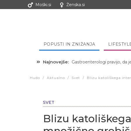
Moški.si
Ženska.si
POPUSTI IN ZNIŽANJA
LIFESTYL
Najnovejše:
Hibernacijska dieta: Zakaj je
Hudo
/
Aktualno
/
Svet
/
Blizu katoliškega inte
SVET
Blizu katoliškega
množično grobišč