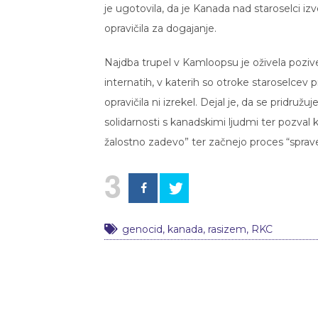
je ugotovila, da je Kanada nad staroselci i
opravičila za dogajanje.
Najdba trupel v Kamloopsu je oživela pozive p
internatih, v katerih so otroke staroselcev pri
opravičila ni izrekel. Dejal je, da se pridruž
solidarnosti s kanadskimi ljudmi ter pozval k
žalostno zadevo” ter začnejo proces “sprave 
3
genocid
,
kanada
,
rasizem
,
RKC