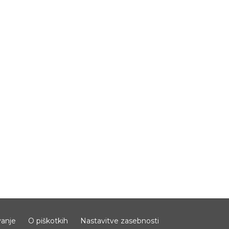
anje
O piškotkih
Nastavitve zasebnosti