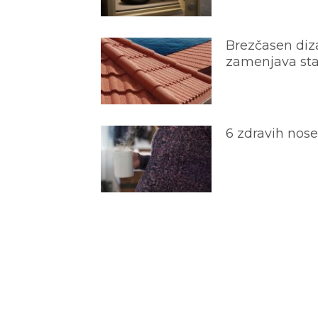
Brezčasen diza
zamenjava star
6 zdravih nos