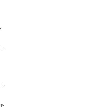
je
l za
jala
ija