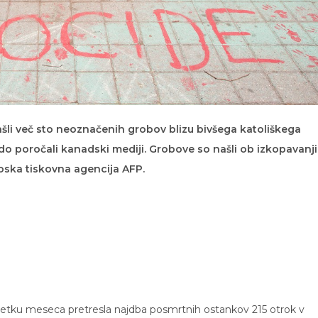
šli več sto neoznačenih grobov blizu bivšega katoliškega
edo poročali kanadski mediji. Grobove so našli ob izkopavanji
coska tiskovna agencija AFP.
ačetku meseca pretresla najdba posmrtnih ostankov 215 otrok v