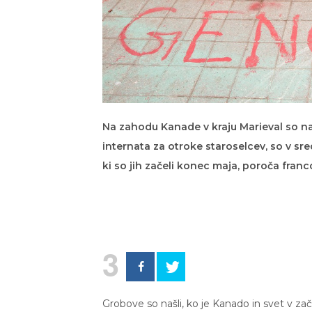
Na zahodu Kanade v kraju Marieval so na
internata za otroke staroselcev, so v sr
ki so jih začeli konec maja, poroča fran
3
Grobove so našli, ko je Kanado in svet v z