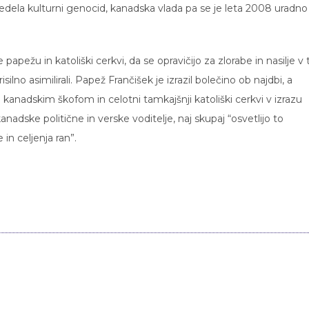
zvedela kulturni genocid, kanadska vlada pa se je leta 2008 uradno
apežu in katoliški cerkvi, da se opravičijo za zlorabe in nasilje v
silno asimilirali. Papež Frančišek je izrazil bolečino ob najdbi, a
uje kanadskim škofom in celotni tamkajšnji katoliški cerkvi v izrazu
anadske politične in verske voditelje, naj skupaj “osvetlijo to
in celjenja ran”.