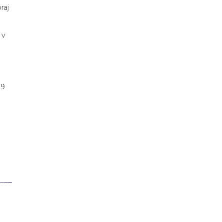
raj
 v
19