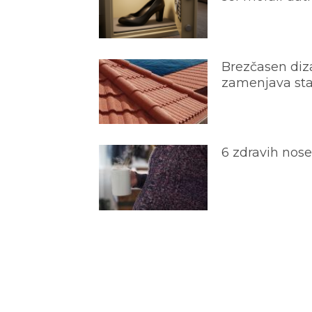
Brezčasen diza
zamenjava star
6 zdravih nos