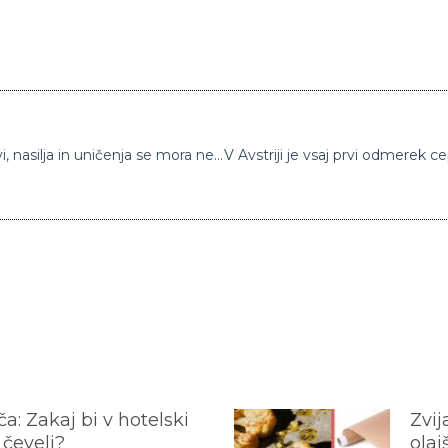
Guterres: “Ta nesmiseln krog prelivanja krvi, nasilja in uničenja se mora nemudoma ustaviti”
a: Zakaj bi v hotelski
Zvij
 čevelj?
olaj