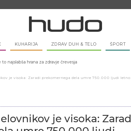
E
KUHARIJA
ZDRAV DUH & TELO
ŠPORT
 pred spanjem dobro pojesti žlico medu?
ikov je visoka: Zaradi prekomernega dela umre 750.000 ljudi letno
elovnikov je visoka: Zarad
la umre 750.000 ljudi