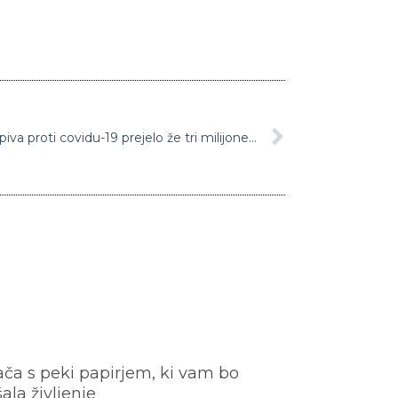
V Avstriji je vsaj prvi odmerek cepiva proti covidu-19 prejelo že tri milijone ljudi, v šole so se končno vrnili vsi dijaki
ača s peki papirjem, ki vam bo
šala življenje