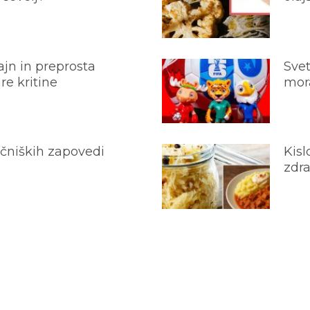
jn in preprosta
Svet
e kritine
mora
ečniških zapovedi
Kisl
zdra