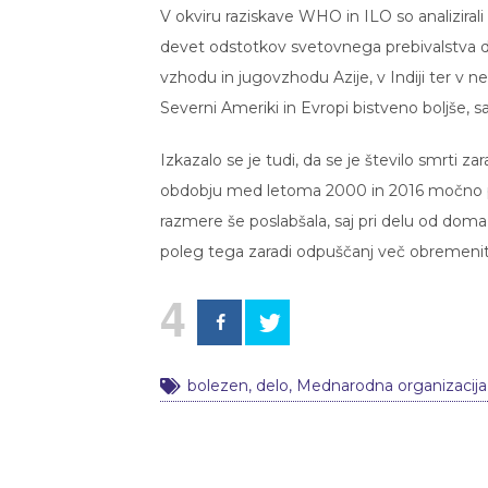
V okviru raziskave WHO in ILO so analizirali p
devet odstotkov svetovnega prebivalstva del
vzhodu in jugovzhodu Azije, v Indiji ter v
Severni Ameriki in Evropi bistveno boljše, s
Izkazalo se je tudi, da se je število smrti z
obdobju med letoma 2000 in 2016 močno pov
razmere še poslabšala, saj pri delu od dom
poleg tega zaradi odpuščanj več obremenit
4
bolezen
,
delo
,
Mednarodna organizacija