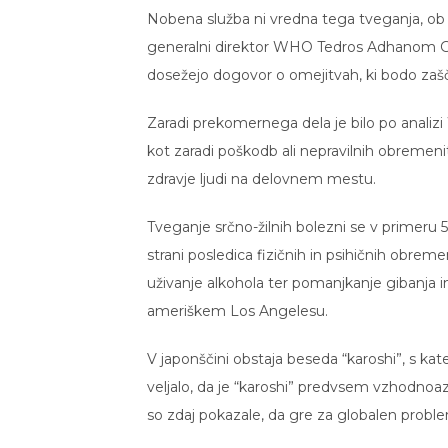
Nobena služba ni vredna tega tveganja, o
generalni direktor WHO Tedros Adhanom Ghe
dosežejo dogovor o omejitvah, ki bodo zaščit
Zaradi prekomernega dela je bilo po analizi 
kot zaradi poškodb ali nepravilnih obremenite
zdravje ljudi na delovnem mestu.
Tveganje srčno-žilnih bolezni se v primeru
strani posledica fizičnih in psihičnih obreme
uživanje alkohola ter pomanjkanje gibanja in 
ameriškem Los Angelesu.
V japonščini obstaja beseda “karoshi”, s kat
veljalo, da je “karoshi” predvsem vzhodnoaz
so zdaj pokazale, da gre za globalen problem,