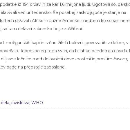
odatke iz 154 držav in za kar 1,6 milijona ljudi. Ugotovili so, da sko
a 55 ali več ur tedensko. Še posebej zaskrbljujoče je stanje na
 nekaterih državah Afrike in Južne Amerike, medtem ko so razmere
aj so tam delavci zakonsko bolje zaščiteni.
aradi možganskih kapi in srčno-žilnih bolezni, povezanih z delom, v
ečalo. Tedros poleg tega svari, da bi lahko pandemija covida-
a ni jasne ločnice med delovnimi obveznostmi in prostim časom,
ev pade na preostale zaposlene.
 dela
,
raziskava
,
WHO