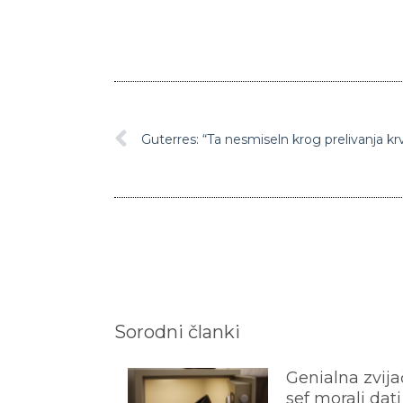
Sorodni članki
Genialna zvijač
sef morali dati