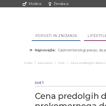
Moški.si
Ženska.si
POPUSTI IN ZNIŽANJA
LIFESTYL
Najnovejše:
Hibernacijska dieta: Zakaj je
Hudo
/
Aktualno
/
Svet
/
Cena predolgih delovn
SVET
Cena predolgih d
prekomernega de