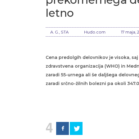
letno
A. G., STA
Hudo.com
17 maja, 
Cena predolgih delovnikov je visoka, saj 
zdravstvena organizacija (WHO) in Medna
zaradi 55-urnega ali še daljšega delovn
zaradi srčno-žilnih bolezni pa okoli 347.
4