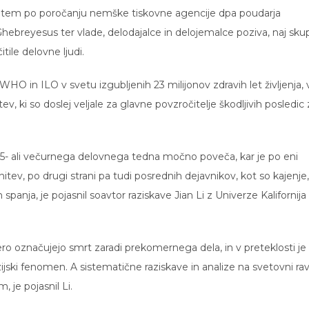
b tem po poročanju nemške tiskovne agencije dpa poudarja
breyesus ter vlade, delodajalce in delojemalce poziva, naj sku
ile delovne ljudi.
WHO in ILO v svetu izgubljenih 23 milijonov zdravih let življenja,
v, ki so doslej veljale za glavne povzročitelje škodljivih posledic 
 55- ali večurnega delovnega tedna močno poveča, kar je po eni
nitev, po drugi strani pa tudi posrednih dejavnikov, kot so kajenje,
spanja, je pojasnil soavtor raziskave Jian Li z Univerze Kalifornija
ero označujejo smrt zaradi prekomernega dela, in v preteklosti je
ijski fenomen. A sistematične raziskave in analize na svetovni rav
 je pojasnil Li.