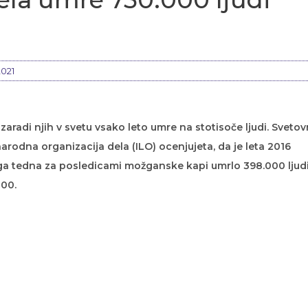
2021
zaradi njih v svetu vsako leto umre na stotisoče ljudi. Sveto
rodna organizacija dela (ILO) ocenjujeta, da je leta 2016
ega tedna za posledicami možganske kapi umrlo 398.000 ljudi
000.