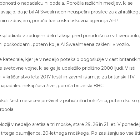
obnosti o napadalcu ni podala. Poročila različnih medijev, ki se
avajajo, da je bil Al Swealmeen neuspešni prosilec za azil iraškega
vnim zdravjem, poroča francoska tiskovna agencija AFP.
splodirala v zadnjem delu taksija pred porodnišnico v Liverpoolu,
jimi poškodbami, potem ko je Al Swealmeena zaklenil v vozilo.
ske katedrale, kjer je v nedeljo potekalo bogoslužje v čast britansk
vetovne vojne, ki se ga je udeležilo približno 2000 ljudi. V isti
 krščanstvo leta 2017 krstil in zavrnil islam, je za britanski ITV
apadalec nekaj časa živel, poroča britanski BBC.
li šest mesecev preživel v psihiatrični bolnišnici, potem ko so 
rpoola.
loziji v nedeljo aretirala tri moške, stare 29, 26 in 21 let. V ponedel
etrtega osumljenca, 20-letnega moškega. Po zaslišanju so vse šti