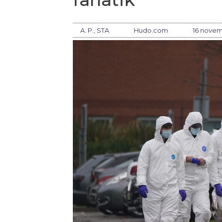
A. P., STA
Hudo.com
16 novem