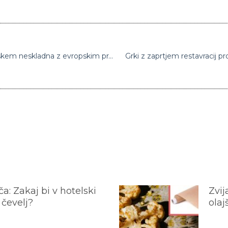
Pooblastila ministra za pravosodje na Poljskem neskladna z evropskim pravom
Grki z zaprtjem restavracij p
a: Zakaj bi v hotelski
Zvij
 čevelj?
olaj