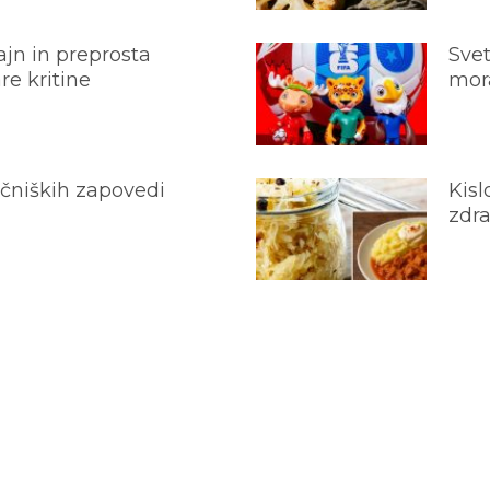
jn in preprosta
Svet
e kritine
mora
ečniških zapovedi
Kisl
zdra