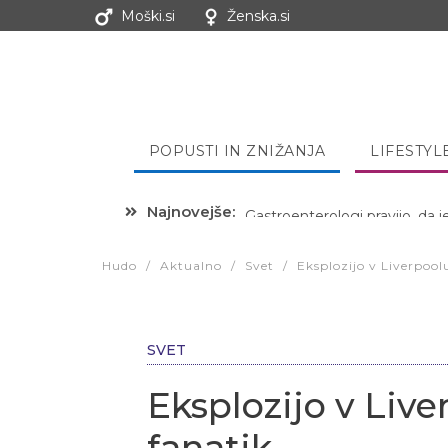
Moški.si
Ženska.si
POPUSTI IN ZNIŽANJA
LIFESTYL
Najnovejše:
Hibernacijska dieta: Zakaj je
Hudo
/
Aktualno
/
Svet
/
Eksplozijo v Liverpool
SVET
Eksplozijo v Live
fanatik