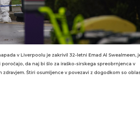
pada v Liverpoolu je zakrivil 32-letni Emad Al Swealmeen, j
i poročajo, da naj bi šlo za iraško-sirskega spreobrnjenca v
 zdravjem. Štiri osumljence v povezavi z dogodkom so oblas