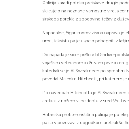
Policija zaradi poteka preiskave drugih podr
sklicujejo na neznane varnostne vire, sicer n
sirskega porekla z zgodovino težav z duše
Napadalec, čigar improvizirana naprava je ek
umrl, taksistu pa je uspelo pobegniti z laž
Do napada je sicer prišlo v bližini liverpool
vojaškim veteranom in žrtvam prve in druge s
katedrali se je Al Swealmeen po spreobrnitvi v
povedal Malcolm Hitchcott, pri katerem je n
Po navedbah Hitchcotta je Al Swealmeen oko
aretirali z nožem v incidentu v središču Live
Britanska protiteroristična policija je po eksp
pa so v povezavi z dogodkom aretirali še č