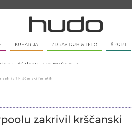
E
KUHARIJA
ZDRAV DUH & TELO
ŠPORT
 pred spanjem dobro pojesti žlico medu?
u zakrivil krščanski fanatik
rpoolu zakrivil krščanski