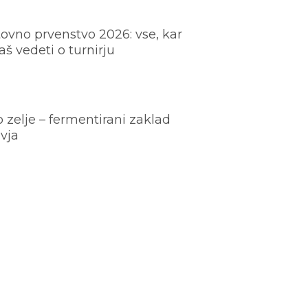
ovno prvenstvo 2026: vse, kar
š vedeti o turnirju
o zelje – fermentirani zaklad
vja