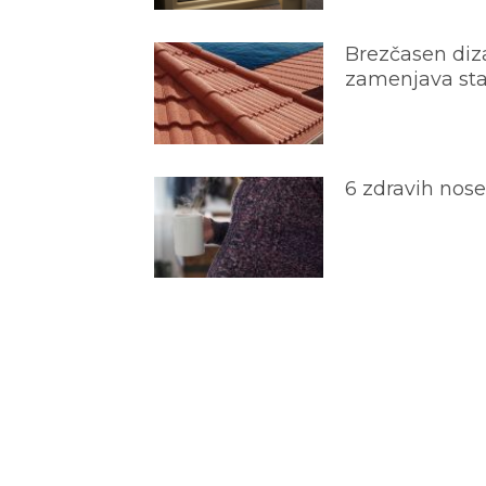
Brezčasen diza
zamenjava star
6 zdravih nos