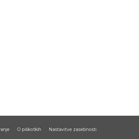
anje
O piškotkih
Nastavitve zasebnosti