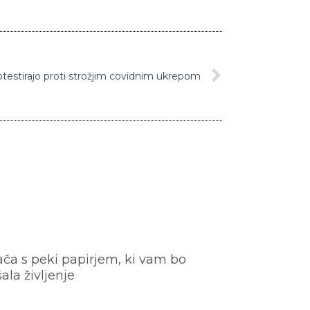
rotestirajo proti strožjim covidnim ukrepom
ača s peki papirjem, ki vam bo
šala življenje