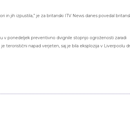
ori in jih izpustila,” je za britanski ITV News danes povedal britans
tu v ponedeljek preventivno dvignile stopnjo ogroženosti zaradi
 teroristični napad verjeten, saj je bila eksplozija v Liverpoolu d