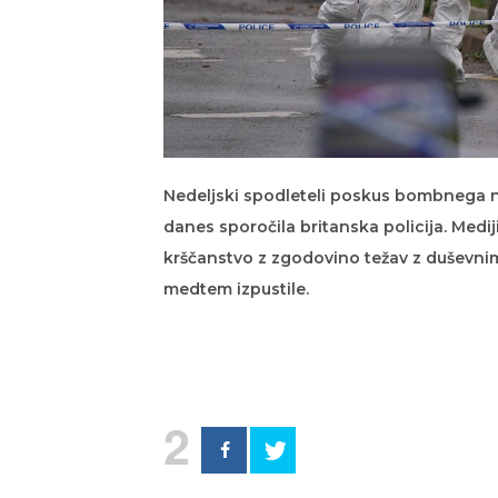
Nedeljski spodleteli poskus bombnega na
danes sporočila britanska policija. Medij
krščanstvo z zgodovino težav z duševnim
medtem izpustile.
2