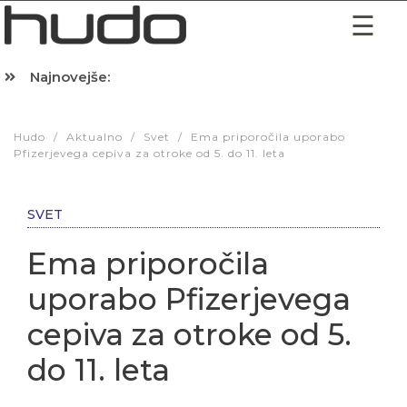
Najnovejše:
Hibernacijska dieta: Zakaj je pred spanjem dobro pojesti žlico 
Hudo
/
Aktualno
/
Svet
/
Ema priporočila uporabo
Pfizerjevega cepiva za otroke od 5. do 11. leta
SVET
Ema priporočila
uporabo Pfizerjevega
cepiva za otroke od 5.
do 11. leta