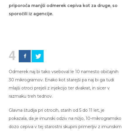
priporoča manjši odmerek cepiva kot za druge, so
sporočili iz agencije.
4
Odmerek naj bi tako vseboval le 10 namesto običajnih
30 mikrogramov. Enako kot starejši pa naj bi ga tudi
mlajši otroci prejeli z injekcijo ter dvakrat, in sicer v
razmaku treh tednov.
Glavna študija pri otrocih, starih od 5 do 11 let, je
pokazala, da je imunski odziv na nižjo, 10-mikrogramsko
dozo cepiva v tej starostni skupini primerljiv z imunskim
odzivom na večjo, 30-mikrogramsko dozo pri