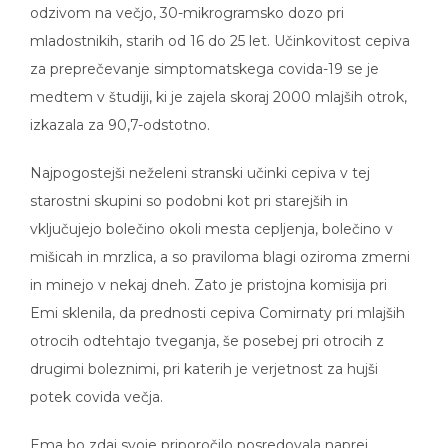
mladostnikih, starih od 16 do 25 let. Učinkovitost cepiva
za preprečevanje simptomatskega covida-19 se je
medtem v študiji, ki je zajela skoraj 2000 mlajših otrok,
izkazala za 90,7-odstotno.
Najpogostejši neželeni stranski učinki cepiva v tej
starostni skupini so podobni kot pri starejših in
vključujejo bolečino okoli mesta cepljenja, bolečino v
mišicah in mrzlica, a so praviloma blagi oziroma zmerni
in minejo v nekaj dneh. Zato je pristojna komisija pri
Emi sklenila, da prednosti cepiva Comirnaty pri mlajših
otrocih odtehtajo tveganja, še posebej pri otrocih z
drugimi boleznimi, pri katerih je verjetnost za hujši
potek covida večja.
Ema bo zdaj svoje priporočilo posredovala naprej