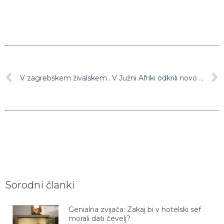
V zagrebškem živalskem vrtu dva leva s koronavirusom okužil nujn skrbnik
V Južni Afriki odkrili novo različico novega koronavirusa
Sorodni članki
Genialna zvijača: Zakaj bi v hotelski sef
morali dati čevelj?