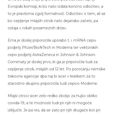
Evropski komisiji, ki bo nato izdala končno odločitev, a
to je praviloma zgolj formalnost. Odločitev o tem, ali se
bo cepljenje mlajših otrok nato dejansko začelo, pa
ostaja v rokah posameznih držav.
Ema je doslej priporočila uporabo t. i. mRNA cepiv
podjetij Pfizer/BioNTech in Moderna ter vektorskih
cepiv podjetij AstraZeneca in Johnson & Johnson.
Comirnaty je doslej prvo, ki ga je priporočila tudi za
cepljenje otrok, mlajših od 12 let. Po poročanju nemške
tiskovne agencije dpa naj bi sicer v kratkem za to
starostno skupino priporočila tudi cepivo Moderne.
Mlajši otroci sicer zelo redko zbolijo za hujšo obliko
covida-19, a te možnosti tudi pri njih ni mogoče
izključiti. Je pa res, da se zato pri njih drugače kot pri
bolj rizičnih skupinah ocenjuje razmerje med