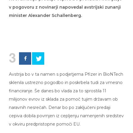
v pogovoru z novinarji napovedal avstrijski zunanji
minister Alexander Schallenberg.
3
Avstrija bo v ta namen s podjetjema Pfizer in BioNTech
sklenila ustrezno pogodbo in poskrbela tudi za vmesno
financiranje. Še danes bo vlada za to sprostila 11
milijonov evrov iz sklada za pomoč tujim državam ob
naravnih nesrečah. Denar bo po zaključeni predaji
cepiva dobila povrnjen iz cepljenju namenjenih sredstev
v okviru predpristopne pomoči EU.