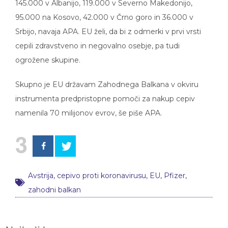
95.000 na Kosovo, 42.000 v Črno goro in 36.000 v
Srbijo, navaja APA. EU želi, da bi z odmerki v prvi vrsti
cepili zdravstveno in negovalno osebje, pa tudi
ogrožene skupine.
Skupno je EU državam Zahodnega Balkana v okviru
instrumenta predpristopne pomoči za nakup cepiv
namenila 70 milijonov evrov, še piše APA.
3
Avstrija
,
cepivo proti koronavirusu
,
EU
,
Pfizer
,
zahodni balkan
Najbolj brano