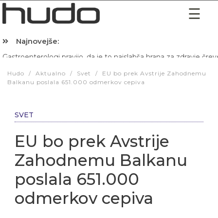
Najnovejše:
Hibernacijska dieta: Zakaj je pred spanjem dobro pojesti žlico 
Hudo
/
Aktualno
/
Svet
/
EU bo prek Avstrije Zahodnemu
Balkanu poslala 651.000 odmerkov cepiva
SVET
EU bo prek Avstrije
Zahodnemu Balkanu
poslala 651.000
odmerkov cepiva