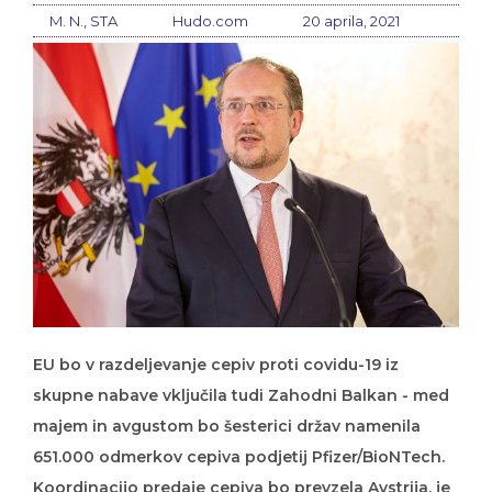
M. N., STA
Hudo.com
20 aprila, 2021
EU bo v razdeljevanje cepiv proti covidu-19 iz
skupne nabave vključila tudi Zahodni Balkan - med
majem in avgustom bo šesterici držav namenila
651.000 odmerkov cepiva podjetij Pfizer/BioNTech.
Koordinacijo predaje cepiva bo prevzela Avstrija, je