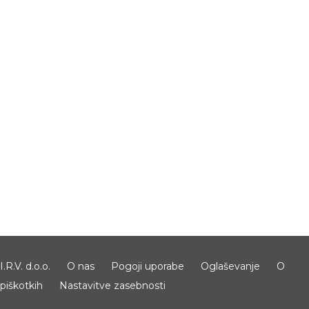
I.R.V. d.o.o.
O nas
Pogoji uporabe
Oglaševanje
O
piškotkih
Nastavitve zasebnosti