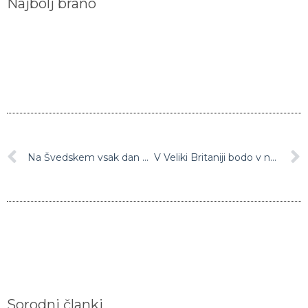
Na Švedskem vsak dan zavržejo več sto odmerkov cepiva AstraZenece, saj vse več ljudi to cepivo zavrača
V Veliki Britaniji bodo v namen raziskave s koronavirusom ponovno okužili tiste, ki so jo že enkat preboleli
Sorodni članki