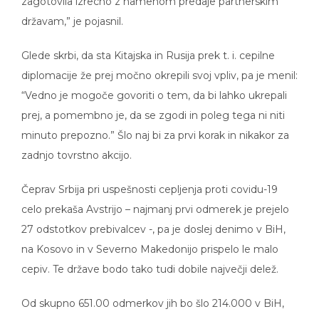
državam,” je pojasnil.
Glede skrbi, da sta Kitajska in Rusija prek t. i. cepilne
diplomacije že prej močno okrepili svoj vpliv, pa je menil:
“Vedno je mogoče govoriti o tem, da bi lahko ukrepali
prej, a pomembno je, da se zgodi in poleg tega ni niti
minuto prepozno.” Šlo naj bi za prvi korak in nikakor za
zadnjo tovrstno akcijo.
Čeprav Srbija pri uspešnosti cepljenja proti covidu-19
celo prekaša Avstrijo – najmanj prvi odmerek je prejelo
27 odstotkov prebivalcev -, pa je doslej denimo v BiH,
na Kosovo in v Severno Makedonijo prispelo le malo
cepiv. Te države bodo tako tudi dobile največji delež.
Od skupno 651.00 odmerkov jih bo šlo 214.000 v BiH,
145.000 v Albanijo, 119.000 v Severno Makedonijo,