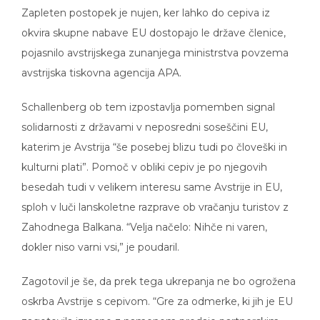
Zapleten postopek je nujen, ker lahko do cepiva iz
okvira skupne nabave EU dostopajo le države členice,
pojasnilo avstrijskega zunanjega ministrstva povzema
avstrijska tiskovna agencija APA.
Schallenberg ob tem izpostavlja pomemben signal
solidarnosti z državami v neposredni soseščini EU,
katerim je Avstrija “še posebej blizu tudi po človeški in
kulturni plati”. Pomoč v obliki cepiv je po njegovih
besedah tudi v velikem interesu same Avstrije in EU,
sploh v luči lanskoletne razprave ob vračanju turistov z
Zahodnega Balkana. “Velja načelo: Nihče ni varen,
dokler niso varni vsi,” je poudaril.
Zagotovil je še, da prek tega ukrepanja ne bo ogrožena
oskrba Avstrije s cepivom. “Gre za odmerke, ki jih je EU
zagotovila izrecno z namenom predaje partnerskim