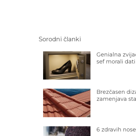
Sorodni članki
Genialna zvijač
sef morali dati
Brezčasen diza
zamenjava star
6 zdravih nos