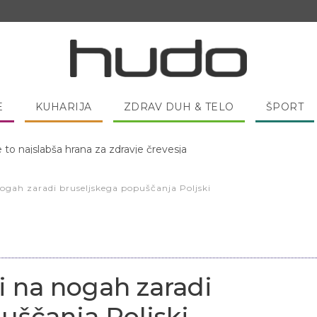
E
KUHARIJA
ZDRAV DUH & TELO
ŠPORT
 pred spanjem dobro pojesti žlico medu?
nogah zaradi bruseljskega popuščanja Poljski
i na nogah zaradi
uščanja Poljski