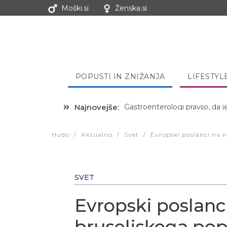
Moški.si
Ženska.si
POPUSTI IN ZNIŽANJA
LIFESTYL
Najnovejše:
Hibernacijska dieta: Zakaj je
Hudo
/
Aktualno
/
Svet
/
Evropski poslanci na 
SVET
Evropski poslanc
bruseljskega pop