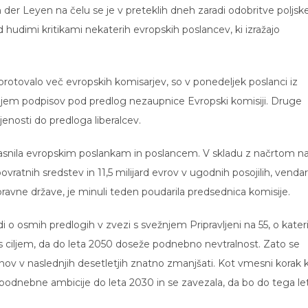
der Leyen na čelu se je v preteklih dneh zaradi odobritve poljsk
 hudimi kritikami nekaterih evropskih poslancev, ki izražajo
rotovalo več evropskih komisarjev, so v ponedeljek poslanci iz
anjem podpisov pod predlog nezaupnice Evropski komisiji. Druge
enosti do predloga liberalcev.
asnila evropskim poslankam in poslancem. V skladu z načrtom naj
ovratnih sredstev in 11,5 milijard evrov v ugodnih posojilih, vendar 
ravne države, je minuli teden poudarila predsednica komisije.
di o osmih predlogih v zvezi s svežnjem Pripravljeni na 55, o kater
 s ciljem, da do leta 2050 doseže podnebno nevtralnost. Zato se
inov v naslednjih desetletjih znatno zmanjšati. Kot vmesni korak 
 podnebne ambicije do leta 2030 in se zavezala, da bo do tega le