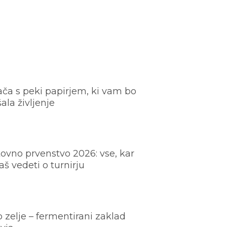
ača s peki papirjem, ki vam bo
šala življenje
ovno prvenstvo 2026: vse, kar
š vedeti o turnirju
o zelje – fermentirani zaklad