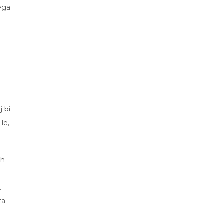
ega
 bi
le,
ih
k
ta