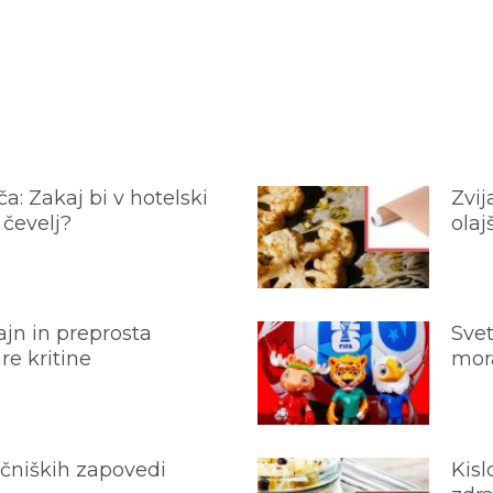
a: Zakaj bi v hotelski
Zvij
 čevelj?
olaj
jn in preprosta
Svet
e kritine
mora
ečniških zapovedi
Kisl