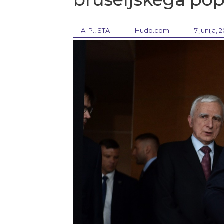
A. P., STA
Hudo.com
7 junija, 