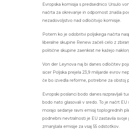
Evropska komisija s predsednico Ursulo von 
načrta za okrevanje in odpornost znašla pod
nezadovoljstvo nad odločitvijo komisije.
Potem ko je odobritvi poljskega načrta nasp
liberalne skupine Renew začeli celo z zbir
politične skupine zaenkrat ne kažejo naklonj
Von der Leynova naj bi danes odločitev poj
sicer Poljska prejela 23,9 milijarde evrov nep
če bo izvedla reforme, potrebne za obstoj p
Evropski poslanci bodo danes razpravljali tu
bodo nato glasovali v sredo. To je načrt EU
morajo sedanje ravni emisij toplogrednih pl
podnebni nevtralnosti je EU zastavila svoje
zmanjšala emisije za vsaj 55 odstotkov.