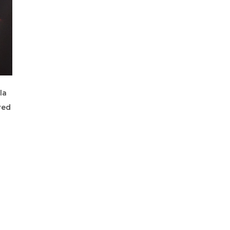
la
red