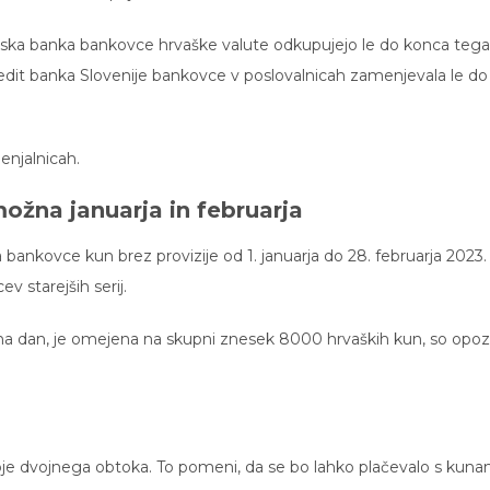
jska banka bankovce hrvaške valute odkupujejo le do konca tega
edit banka Slovenije bankovce v poslovalnicah zamenjevala le do
enjalnicah.
ožna januarja in februarja
 bankovce kun brez provizije od 1. januarja do 28. februarja 2023
 starejših serij.
na dan, je omejena na skupni znesek 8000 hrvaških kun, so opozo
bje dvojnega obtoka. To pomeni, da se bo lahko plačevalo s kuna