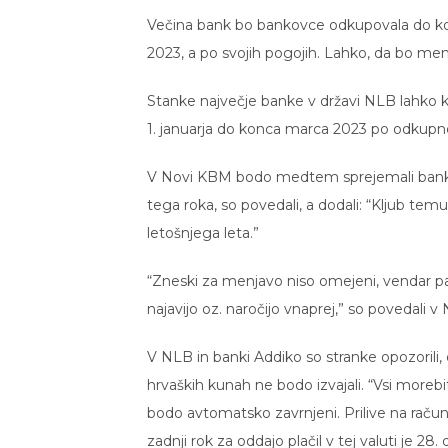
Večina bank bo bankovce odkupovala do kon
2023, a po svojih pogojih. Lahko, da bo menja
Stanke največje banke v državi NLB lahko ku
1. januarja do konca marca 2023 po odkupn
V Novi KBM bodo medtem sprejemali bankovc
tega roka, so povedali, a dodali: “Kljub t
letošnjega leta.”
“Zneski za menjavo niso omejeni, vendar p
najavijo oz. naročijo vnaprej,” so povedali
V NLB in banki Addiko so stranke opozorili, d
hrvaških kunah ne bodo izvajali. “Vsi morebi
bodo avtomatsko zavrnjeni. Prilive na račun
zadnji rok za oddajo plačil v tej valuti je 28