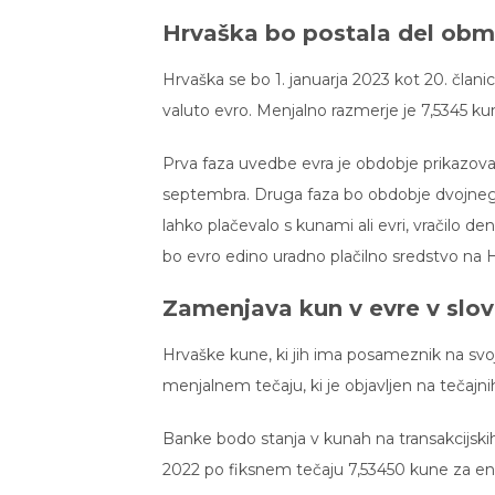
Hrvaška bo postala del obm
Hrvaška se bo 1. januarja 2023 kot 20. član
valuto evro. Menjalno razmerje je 7,5345 ku
Prva faza uvedbe evra je obdobje prikazova
septembra. Druga faza bo obdobje dvojnega o
lahko plačevalo s kunami ali evri, vračilo den
bo evro edino uradno plačilno sredstvo na
Zamenjava kun v evre v slov
Hrvaške kune, ki jih ima posameznik na svo
menjalnem tečaju, ki je objavljen na tečajnih
Banke bodo stanja v kunah na transakcijski
2022 po fiksnem tečaju 7,53450 kune za en 