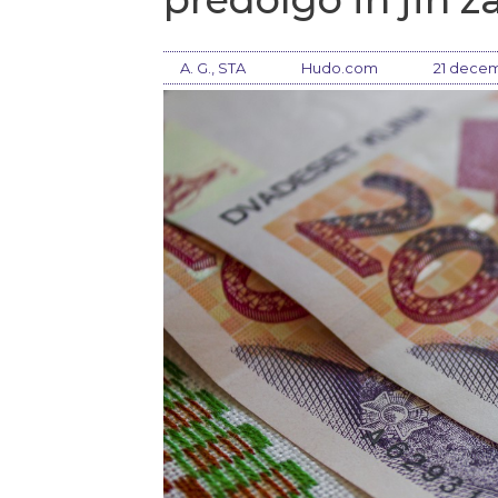
A. G., STA
Hudo.com
21 decem