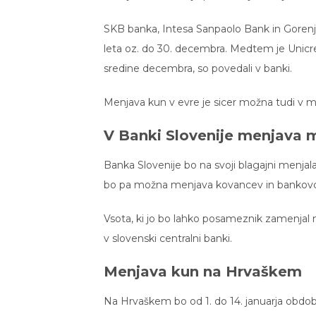
SKB banka, Intesa Sanpaolo Bank in Goren
leta oz. do 30. decembra. Medtem je Unicr
sredine decembra, so povedali v banki.
Menjava kun v evre je sicer možna tudi v m
V Banki Slovenije menjava m
Banka Slovenije bo na svoji blagajni menjala
bo pa možna menjava kovancev in bankovcev
Vsota, ki jo bo lahko posameznik zamenjal 
v slovenski centralni banki.
Menjava kun na Hrvaškem
Na Hrvaškem bo od 1. do 14. januarja obdo