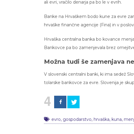
ali evri, vračilo denarja pa bo le v evrih.
Banke na Hrvaškem bodo kune za evre zame
hrvaške finančne agencije (Fina) in v poslo
Hrvaška centralna banka bo kovance menjala 
Bankovce pa bo zamenjevala brez omejitv
Možna tudi še zamenjava nek
V slovenski centralni banki, ki ima sedež S
tolarske bankovce za evre. Slovenija je sk
4
evro
,
gospodarstvo
,
hrvaška
,
kuna
,
men