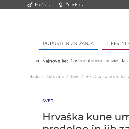
Moški.si
Ženska.si
POPUSTI IN ZNIŽANJA
LIFESTYL
Najnovejše:
Hibernacijska dieta: Zakaj je
Hudo
/
Aktualno
/
Svet
/
Hrvaška kune umika iz
SVET
Hrvaška kune umi
predolgo in jih z