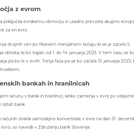
očja z evrom
ica priključila evrskemu območju in uradno prevzela skupno evrop
ne za en evro.
nja dvojnih cen po fiksnem menjalnem tečaju, ki se je začelo 5.
btoka, ki bo trajalo od 1. do 14. januarja 2023. V tem času se b
arja pa bo le v evrih. Tretja faza pa se bo začela 15. januarja 2023,
 Hrvaškem.
enskih bankah in hranilnicah
jem računu v banki in hranilnici, lahko zamenja v evre po veljav
 listah bank.
h računih strank samodejno konvertirale v evre na dan 31. decem
evro, so navedli v Združenju bank Slovenije.