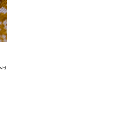
,
iti