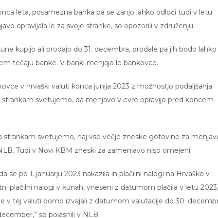
ca leta, posamezna banka pa se zanjo lahko odloči tudi v letu
vo opravljala le za svoje stranke, so opozorili v združenju.
ne kupijo ali prodajo do 31. decembra, prodale pa jih bodo lahko
em tečaju banke. V banki menjajo le bankovce.
e v hrvaški valuti konca junija 2023 z možnostjo podaljšanja
emu strankam svetujemo, da menjavo v evre opravijo pred koncem
a strankam svetujemo, naj vse večje zneske gotovine za menjav
 v NLB. Tudi v Novi KBM zneski za zamenjavo niso omejeni.
a se po 1. januarju 2023 nakazila in plačilni nalogi na Hrvaško v
tni plačilni nalogi v kunah, vneseni z datumom plačila v letu 2023
e v tej valuti bomo izvajali z datumom valutacije do 30. decembr
. december,” so pojasnili v NLB.