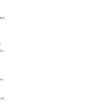
sko
o
 ko
nem
ber