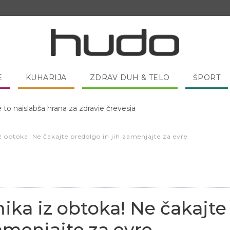
E
KUHARIJA
ZDRAV DUH & TELO
ŠPORT
 pred spanjem dobro pojesti žlico medu?
 obtoka! Ne čakajte predolgo in jih zamenjajte za evre
ka iz obtoka! Ne čakajte
amenjajte za evre