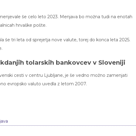
njevale še celo leto 2023. Menjava bo možna tudi na enotah
valnicah hrvaške pošte.
še tri leta od sprejetja nove valute, torej do konca leta 2025.
e.
danjih tolarskih bankovcev v Sloveniji
lovenski cesti v centru Ljubljane, je še vedno možno zamenjati
upno evropsko valuto uvedla z letom 2007.
java