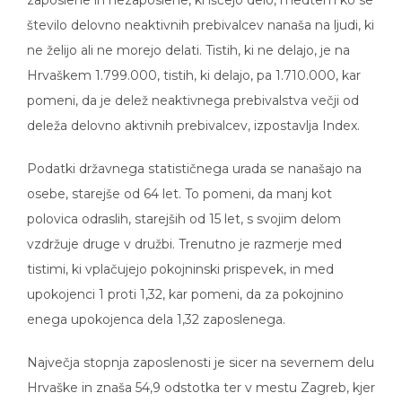
zaposlene in nezaposlene, ki iščejo delo, medtem ko se
število delovno neaktivnih prebivalcev nanaša na ljudi, ki
ne želijo ali ne morejo delati. Tistih, ki ne delajo, je na
Hrvaškem 1.799.000, tistih, ki delajo, pa 1.710.000, kar
pomeni, da je delež neaktivnega prebivalstva večji od
deleža delovno aktivnih prebivalcev, izpostavlja Index.
Podatki državnega statističnega urada se nanašajo na
osebe, starejše od 64 let. To pomeni, da manj kot
polovica odraslih, starejših od 15 let, s svojim delom
vzdržuje druge v družbi. Trenutno je razmerje med
tistimi, ki vplačujejo pokojninski prispevek, in med
upokojenci 1 proti 1,32, kar pomeni, da za pokojnino
enega upokojenca dela 1,32 zaposlenega.
Največja stopnja zaposlenosti je sicer na severnem delu
Hrvaške in znaša 54,9 odstotka ter v mestu Zagreb, kjer