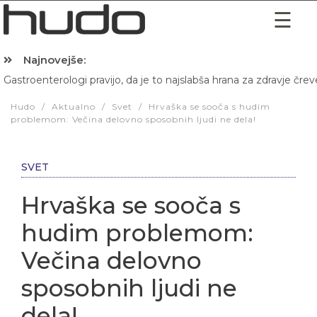
Najnovejše:
Gastroenterologi pravijo, da je to najslabša hrana za zdravje črev
Hibernacijska dieta: Zakaj je pred spanjem dobro pojesti žlico 
Hudo
/
Aktualno
/
Svet
/
Hrvaška se sooča s hudim
problemom: Večina delovno sposobnih ljudi ne dela!
SVET
Hrvaška se sooča s
hudim problemom:
Večina delovno
sposobnih ljudi ne
dela!