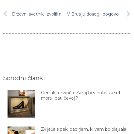
Državni svetniki izvolili novega predsednika: Alojza Kovšco bo zamenjal uspešen podjetnik
V Bruslju dosegli dogovor o omejitvi cen plina
Sorodni članki
Genialna zvijača: Zakaj bi v hotelski sef
morali dati čevelj?
Zvijača s peki papirjem, ki vam bo olajšala