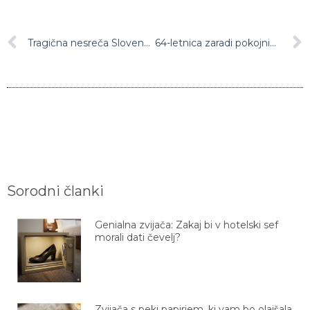
Tragična nesreča Slovenca na Hrvaškem
64-letnica zaradi pokojnine mesece skrivala truplo matere
Sorodni članki
Genialna zvijača: Zakaj bi v hotelski sef
morali dati čevelj?
Zvijača s peki papirjem, ki vam bo olajšala