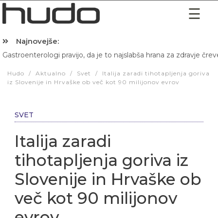
Najnovejše:
Gastroenterologi pravijo, da je to najslabša hrana za zdravje črev
Hibernacijska dieta: Zakaj je pred spanjem dobro pojesti žlico 
Hudo
/
Aktualno
/
Svet
/
Italija zaradi tihotapljenja goriva
iz Slovenije in Hrvaške ob več kot 90 milijonov evrov
SVET
Italija zaradi
tihotapljenja goriva iz
Slovenije in Hrvaške ob
več kot 90 milijonov
evrov