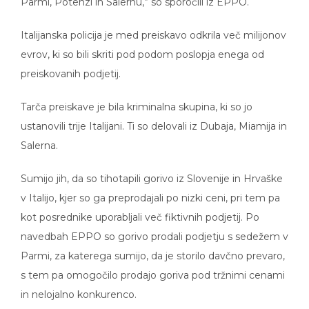
Parmi, Potenzi in Salernu,” so sporočili iz EPPO.
Italijanska policija je med preiskavo odkrila več milijonov
evrov, ki so bili skriti pod podom poslopja enega od
preiskovanih podjetij.
Tarča preiskave je bila kriminalna skupina, ki so jo
ustanovili trije Italijani. Ti so delovali iz Dubaja, Miamija in
Salerna.
Sumijo jih, da so tihotapili gorivo iz Slovenije in Hrvaške
v Italijo, kjer so ga preprodajali po nizki ceni, pri tem pa
kot posrednike uporabljali več fiktivnih podjetij. Po
navedbah EPPO so gorivo prodali podjetju s sedežem v
Parmi, za katerega sumijo, da je storilo davčno prevaro,
s tem pa omogočilo prodajo goriva pod tržnimi cenami
in nelojalno konkurenco.