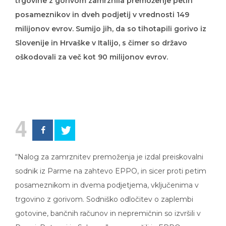
trgovine z gorivom zamrznila premoženje petih
posameznikov in dveh podjetij v vrednosti 149
milijonov evrov. Sumijo jih, da so tihotapili gorivo iz
Slovenije in Hrvaške v Italijo, s čimer so državo
oškodovali za več kot 90 milijonov evrov.
4
“Nalog za zamrznitev premoženja je izdal preiskovalni
sodnik iz Parme na zahtevo EPPO, in sicer proti petim
posameznikom in dvema podjetjema, vključenima v
trgovino z gorivom. Sodniško odločitev o zaplembi
gotovine, bančnih računov in nepremičnin so izvršili v