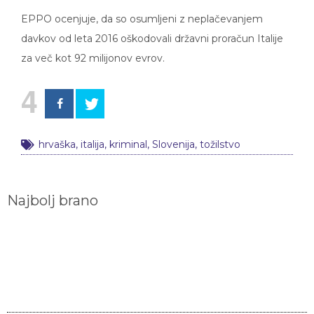
EPPO ocenjuje, da so osumljeni z neplačevanjem
davkov od leta 2016 oškodovali državni proračun Italije
za več kot 92 milijonov evrov.
4
hrvaška
,
italija
,
kriminal
,
Slovenija
,
tožilstvo
Najbolj brano