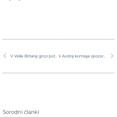
V Veliki Britaniji grozi potnikom, ki ne sporočijo, da so bili v kakšni od držav z rdečega seznama, do 10 let zapora
V Avstriji komisija opozorila na napake pred terorističnim napadom na Dunaju novembra lani
Sorodni članki