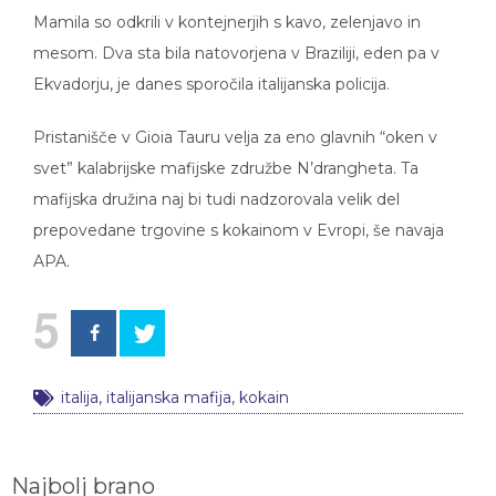
Mamila so odkrili v kontejnerjih s kavo, zelenjavo in
mesom. Dva sta bila natovorjena v Braziliji, eden pa v
Ekvadorju, je danes sporočila italijanska policija.
Pristanišče v Gioia Tauru velja za eno glavnih “oken v
svet” kalabrijske mafijske združbe N’drangheta. Ta
mafijska družina naj bi tudi nadzorovala velik del
prepovedane trgovine s kokainom v Evropi, še navaja
APA.
5
italija
,
italijanska mafija
,
kokain
Najbolj brano