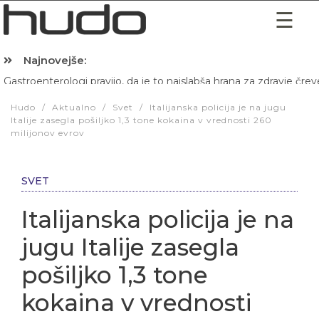
Najnovejše:
Gastroenterologi pravijo, da je to najslabša hrana za zdravje črev
Hibernacijska dieta: Zakaj je pred spanjem dobro pojesti žlico 
Hudo
/
Aktualno
/
Svet
/
Italijanska policija je na jugu
Italije zasegla pošiljko 1,3 tone kokaina v vrednosti 260
milijonov evrov
SVET
Italijanska policija je na
jugu Italije zasegla
pošiljko 1,3 tone
kokaina v vrednosti