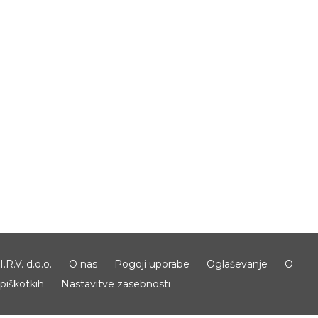
I.R.V. d.o.o.
O nas
Pogoji uporabe
Oglaševanje
O
piškotkih
Nastavitve zasebnosti