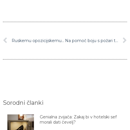
Ruskemu opozicijskemu voditelju Alekseju Navalnemu po novi obtožbi grozi še daljša zaporna kazen
Na pomoč boju s požari tudi vreme: Dež so prebivalci Grčije toplo pozdravili, mnogi so se ga razveselili kot praznika
Sorodni članki
Genialna zvijača: Zakaj bi v hotelski sef
morali dati čevelj?