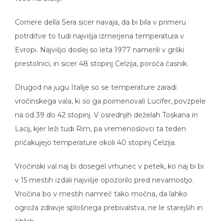
Corriere della Sera sicer navaja, da bi bila v primeru
potrditve to tudi najvišja izmerjena temperatura v
Evropi. Najvišjo doslej so leta 1977 namerili v grški
prestolnici, in sicer 48 stopinj Celzija, poroča časnik.
Drugod na jugu Italije so se temperature zaradi
vročinskega vala, ki so ga poimenovali Lucifer, povzpele
na od 39 do 42 stopinj. V osrednjih deželah Toskana in
Lacij, kjer leži tudi Rim, pa vremenoslovci ta teden
pričakujejo temperature okoli 40 stopinj Celzija.
Vročinski val naj bi dosegel vrhunec v petek, ko naj bi bi
v 15 mestih izdali najvišje opozorilo pred nevarnostjo.
Vročina bo v mestih namreč tako močna, da lahko
ogroža zdravje splošnega prebivalstva, ne le starejših in