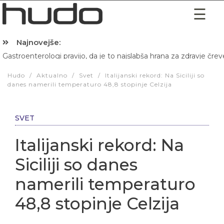
Najnovejše:
Gastroenterologi pravijo, da je to najslabša hrana za zdravje črev
Hibernacijska dieta: Zakaj je pred spanjem dobro pojesti žlico 
Hudo
/
Aktualno
/
Svet
/
Italijanski rekord: Na Siciliji so
danes namerili temperaturo 48,8 stopinje Celzija
SVET
Italijanski rekord: Na
Siciliji so danes
namerili temperaturo
48,8 stopinje Celzija