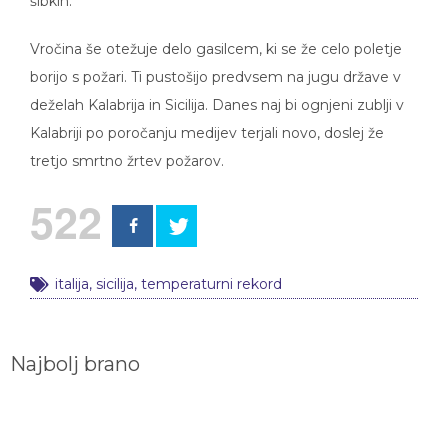
šibkih.
Vročina še otežuje delo gasilcem, ki se že celo poletje
borijo s požari. Ti pustošijo predvsem na jugu države v
deželah Kalabrija in Sicilija. Danes naj bi ognjeni zublji v
Kalabriji po poročanju medijev terjali novo, doslej že
tretjo smrtno žrtev požarov.
522
italija
,
sicilija
,
temperaturni rekord
Najbolj brano