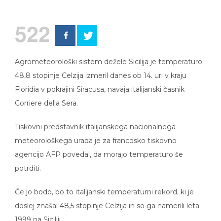
522
Agrometeorološki sistem dežele Sicilija je temperaturo
48,8 stopinje Celzija izmeril danes ob 14. uri v kraju
Floridia v pokrajini Siracusa, navaja italijanski časnik
Corriere della Sera.
Tiskovni predstavnik italijanskega nacionalnega
meteorološkega urada je za francosko tiskovno
agencijo AFP povedal, da morajo temperaturo še
potrditi.
Če jo bodo, bo to italijanski temperaturni rekord, ki je
doslej znašal 48,5 stopinje Celzija in so ga namerili leta
1999 na Siciliji.