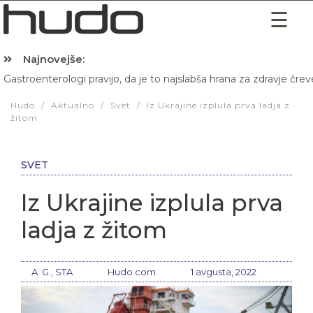
Najnovejše:
Gastroenterologi pravijo, da je to najslabša hrana za zdravje črev
Hibernacijska dieta: Zakaj je pred spanjem dobro pojesti žlico 
Hudo
/
Aktualno
/
Svet
/
Iz Ukrajine izplula prva ladja z
žitom
SVET
Iz Ukrajine izplula prva
ladja z žitom
A. G., STA
Hudo.com
1 avgusta, 2022