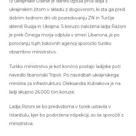
Iz ukrajinske Odese je danes izplula prva ladja z
ukrajinskim žitom v skladu z dogovorom, ki sta ga pred
dobrim tednom dni ob posredovanju ZN in Turčije
sklenili Rusija in Ukrajina. S koruzo naložena ladja Razoni
je prek Črnega morja odplula v smeri Libanona, je po
poročanju tujih tiskovnih agencij sporočilo turško
obrambno ministrstvo.
Turško ministrstvo je kot končno postajo ladijske poti
navedlo libanonski Tripoli. Po navedbah ukrajinskega
ministra za infrastrukturo Oleksandra Kubrakova je na
ladji skupno 26.000 ton koruze.
Ladja Rizoni se bo predvidoma v torek ustavila v
Istanbulu, kjer bo podvržena inšpekciji, so še sporočili z
ministrstva.