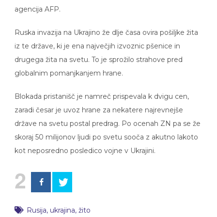
agencija AFP.
Ruska invazija na Ukrajino že dlje časa ovira pošiljke žita
iz te države, ki je ena največjih izvoznic pšenice in
drugega žita na svetu. To je sprožilo strahove pred
globalnim pomanjkanjem hrane.
Blokada pristanišč je namreč prispevala k dvigu cen,
zaradi česar je uvoz hrane za nekatere najrevnejše
države na svetu postal predrag. Po ocenah ZN pa se že
skoraj 50 milijonov ljudi po svetu sooča z akutno lakoto
kot neposredno posledico vojne v Ukrajini.
2
Rusija
,
ukrajina
,
žito