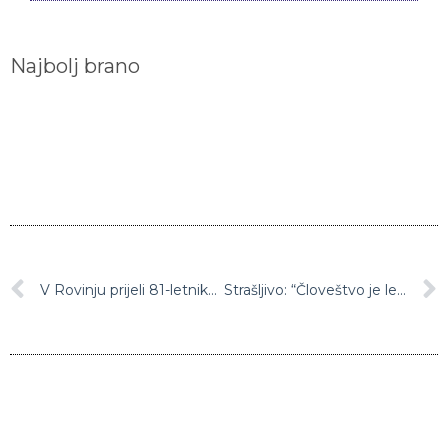
Najbolj brano
V Rovinju prijeli 81-letnika, ki je snemal gole otroke
Strašljivo: “Človeštvo je le en nesporazum oddaljeno od jedrskega uničenja”