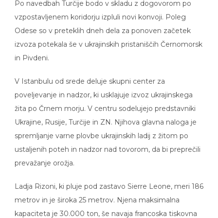
Po navedbah Turčije bodo v skladu z dogovorom po
vzpostavljenem koridorju izpluli novi konvoji. Poleg
Odese so v preteklih dneh dela za ponoven začetek
izvoza potekala še v ukrajinskih pristaniščih Černomorsk
in Pivdeni.
V Istanbulu od srede deluje skupni center za
poveljevanje in nadzor, ki usklajuje izvoz ukrajinskega
žita po Črnem morju. V centru sodelujejo predstavniki
Ukrajine, Rusije, Turčije in ZN. Njihova glavna naloga je
spremljanje varne plovbe ukrajinskih ladij z žitom po
ustaljenih poteh in nadzor nad tovorom, da bi preprečili
prevažanje orožja.
Ladja Rizoni, ki pluje pod zastavo Sierre Leone, meri 186
metrov in je široka 25 metrov. Njena maksimalna
kapaciteta je 30.000 ton, še navaja francoska tiskovna