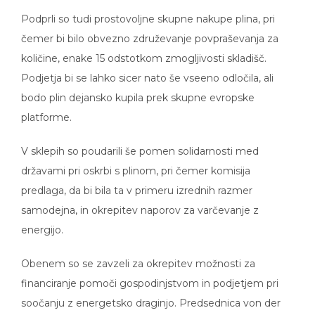
Podprli so tudi prostovoljne skupne nakupe plina, pri
čemer bi bilo obvezno združevanje povpraševanja za
količine, enake 15 odstotkom zmogljivosti skladišč.
Podjetja bi se lahko sicer nato še vseeno odločila, ali
bodo plin dejansko kupila prek skupne evropske
platforme.
V sklepih so poudarili še pomen solidarnosti med
državami pri oskrbi s plinom, pri čemer komisija
predlaga, da bi bila ta v primeru izrednih razmer
samodejna, in okrepitev naporov za varčevanje z
energijo.
Obenem so se zavzeli za okrepitev možnosti za
financiranje pomoči gospodinjstvom in podjetjem pri
soočanju z energetsko draginjo. Predsednica von der
Leyen je glede tega napovedala različne možnosti.