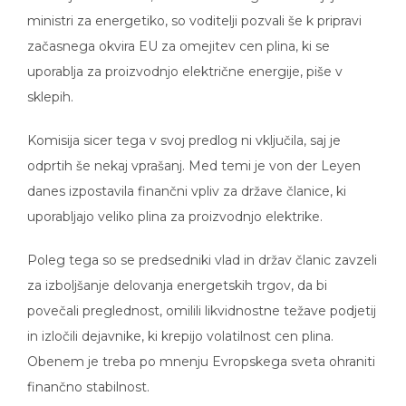
ministri za energetiko, so voditelji pozvali še k pripravi
začasnega okvira EU za omejitev cen plina, ki se
uporablja za proizvodnjo električne energije, piše v
sklepih.
Komisija sicer tega v svoj predlog ni vključila, saj je
odprtih še nekaj vprašanj. Med temi je von der Leyen
danes izpostavila finančni vpliv za države članice, ki
uporabljajo veliko plina za proizvodnjo elektrike.
Poleg tega so se predsedniki vlad in držav članic zavzeli
za izboljšanje delovanja energetskih trgov, da bi
povečali preglednost, omilili likvidnostne težave podjetij
in izločili dejavnike, ki krepijo volatilnost cen plina.
Obenem je treba po mnenju Evropskega sveta ohraniti
finančno stabilnost.