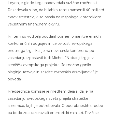
Prizadevala si bo, da bi lahko temu namenili 40 milijard
evrov sredstev, ki so ostala na razpolago v preteklem
večletnem finančnem okviru.
Pri tem so voditelji poudarili pomen ohranitve enakih
konkurenčnih pogojev in celovitosti evropskega
enotnega trga, kar je na novinarski konferenci po
zasedanju izpostavil tudi Michel. “Notranji trg je v
središču evropskega projekta. Je močno gonilo
blaginje, razvoja in zaščite evropskih državljanov,” je
povedal.
Predsednica komisije je medtem dejala, da je na
zasedanju Evropskega sveta prejela strateške
smernice, ki jih je potrebovala. O podrobnostih uredbe
pa bodo zdaj razpravljali energetski ministri. Prvič se