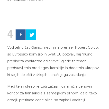
4
Voditelji držav članic, med njimi premier Robert Golob,
so Evropsko komisijo in Svet EU pozvali, naj “nujno
predložita konkretne odločitve” glede ta teden
predstavljenih predlogov komisije in dodatnih ukrepov,
ki so jih določili v sklepih današnjega zasedanja.
Med temi ukrepi je tudi začasni dinamični cenovni
koridor za transakcije z zemeljskim plinom, da bi takoj
omejili pretirane cene plina, so zapisali voditelji.
Po navedbah predsednice Evropske komisije Ursule