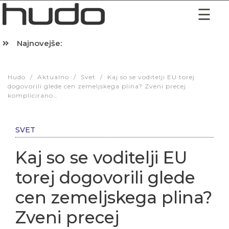
Najnovejše:
Hibernacijska dieta: Zakaj je pred spanjem dobro pojesti žlico 
Hudo
/
Aktualno
/
Svet
/
Kaj so se voditelji EU torej
dogovorili glede cen zemeljskega plina? Zveni precej
komplicirano…
SVET
Kaj so se voditelji EU
torej dogovorili glede
cen zemeljskega plina?
Zveni precej