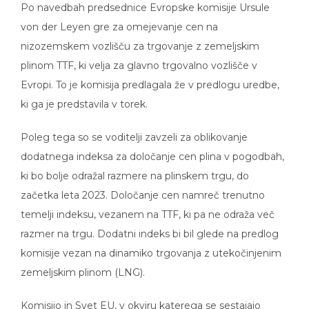
von der Leyen gre za omejevanje cen na
nizozemskem vozlišču za trgovanje z zemeljskim
plinom TTF, ki velja za glavno trgovalno vozlišče v
Evropi. To je komisija predlagala že v predlogu uredbe,
ki ga je predstavila v torek.
Poleg tega so se voditelji zavzeli za oblikovanje
dodatnega indeksa za določanje cen plina v pogodbah,
ki bo bolje odražal razmere na plinskem trgu, do
začetka leta 2023. Določanje cen namreč trenutno
temelji indeksu, vezanem na TTF, ki pa ne odraža več
razmer na trgu. Dodatni indeks bi bil glede na predlog
komisije vezan na dinamiko trgovanja z utekočinjenim
zemeljskim plinom (LNG).
Komisijo in Svet EU, v okviru katerega se sestajajo