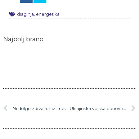
draginja
,
energetika
Najbolj brano
Ni dolgo zdržala: Liz Truss odstopila s položaja britanske premierke
Ukrajinska vojska ponovno zavzela 88 krajev v regiji Herson