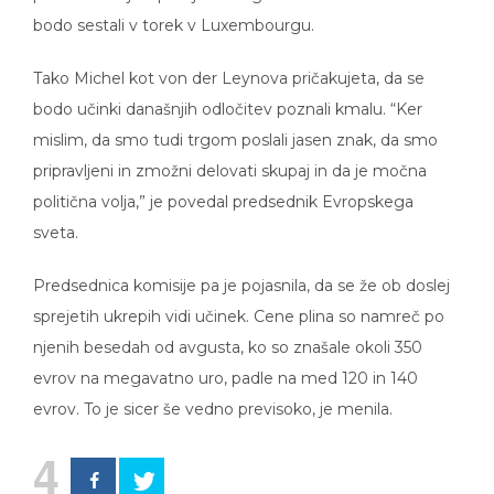
bodo sestali v torek v Luxembourgu.
Tako Michel kot von der Leynova pričakujeta, da se
bodo učinki današnjih odločitev poznali kmalu. “Ker
mislim, da smo tudi trgom poslali jasen znak, da smo
pripravljeni in zmožni delovati skupaj in da je močna
politična volja,” je povedal predsednik Evropskega
sveta.
Predsednica komisije pa je pojasnila, da se že ob doslej
sprejetih ukrepih vidi učinek. Cene plina so namreč po
njenih besedah od avgusta, ko so znašale okoli 350
evrov na megavatno uro, padle na med 120 in 140
evrov. To je sicer še vedno previsoko, je menila.
4