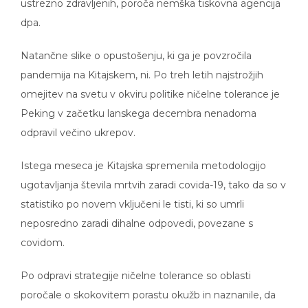
ustrezno zdravljenih, poroča nemška tiskovna agencija
dpa.
Natančne slike o opustošenju, ki ga je povzročila
pandemija na Kitajskem, ni. Po treh letih najstrožjih
omejitev na svetu v okviru politike ničelne tolerance je
Peking v začetku lanskega decembra nenadoma
odpravil večino ukrepov.
Istega meseca je Kitajska spremenila metodologijo
ugotavljanja števila mrtvih zaradi covida-19, tako da so v
statistiko po novem vključeni le tisti, ki so umrli
neposredno zaradi dihalne odpovedi, povezane s
covidom.
Po odpravi strategije ničelne tolerance so oblasti
poročale o skokovitem porastu okužb in naznanile, da