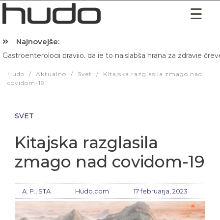
Najnovejše:
Gastroenterologi pravijo, da je to najslabša hrana za zdravje črev
Hibernacijska dieta: Zakaj je pred spanjem dobro pojesti žlico 
Hudo
/
Aktualno
/
Svet
/
Kitajska razglasila zmago nad
covidom-19
SVET
Kitajska razglasila
zmago nad covidom-19
A. P., STA
Hudo.com
17 februarja, 2023