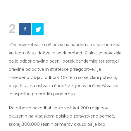
2
“Od novembra je naš odziv na pandemijo v razmeroma
kratkem času doživel gladek prehod. Praksa je pokazala,
da je odbor pravilno ocenil potek pandemije ter sprejel
pravilne odločitve in strateške prilagoditve,” je
navedeno v izjavi odbora. Ob tem so se člani pohvalili,
da je Kitajska ustvarila čudež v zgodovini človeštva, ko
je uspešno prebrodila pandemijo.
Po njihovih navedbah je že več kot 200 milijonov
okuženih na Kitajskem poiskalo zdravstveno pomoč,
skoraj 800.000 resnih primerov okužb pa je bilo