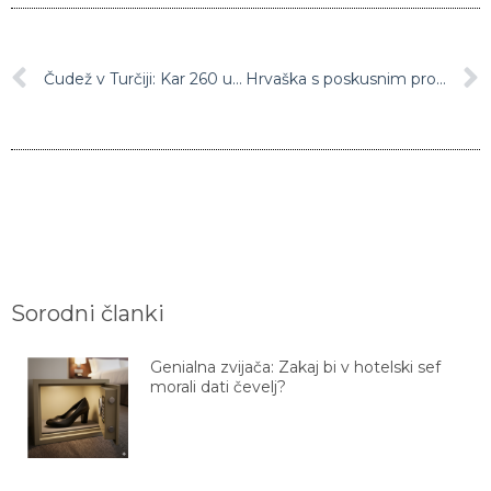
Čudež v Turčiji: Kar 260 ur po potresu iz ruševin rešili še tri moške
Hrvaška s poskusnim programom celodnevnega pouka
Sorodni članki
Genialna zvijača: Zakaj bi v hotelski sef
morali dati čevelj?