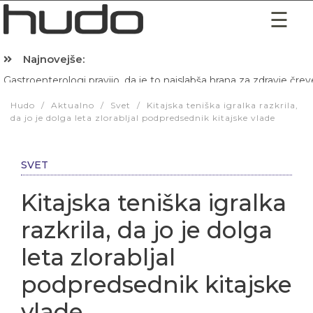
Najnovejše:
Hibernacijska dieta: Zakaj je pred spanjem dobro pojesti žlico 
Hudo
/
Aktualno
/
Svet
/
Kitajska teniška igralka razkrila,
da jo je dolga leta zlorabljal podpredsednik kitajske vlade
SVET
Kitajska teniška igralka
razkrila, da jo je dolga
leta zlorabljal
podpredsednik kitajske
vlade