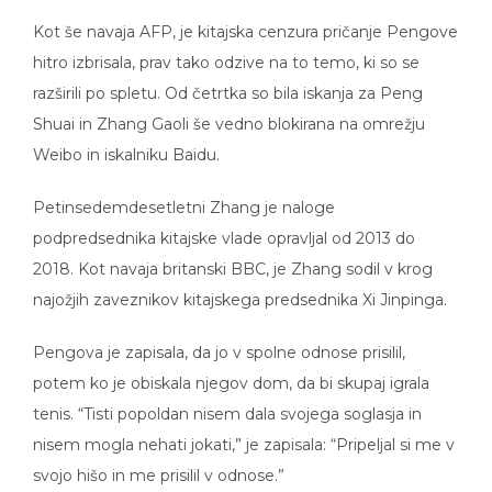
Kot še navaja AFP, je kitajska cenzura pričanje Pengove
hitro izbrisala, prav tako odzive na to temo, ki so se
razširili po spletu. Od četrtka so bila iskanja za Peng
Shuai in Zhang Gaoli še vedno blokirana na omrežju
Weibo in iskalniku Baidu.
Petinsedemdesetletni Zhang je naloge
podpredsednika kitajske vlade opravljal od 2013 do
2018. Kot navaja britanski BBC, je Zhang sodil v krog
najožjih zaveznikov kitajskega predsednika Xi Jinpinga.
Pengova je zapisala, da jo v spolne odnose prisilil,
potem ko je obiskala njegov dom, da bi skupaj igrala
tenis. “Tisti popoldan nisem dala svojega soglasja in
nisem mogla nehati jokati,” je zapisala: “Pripeljal si me v
svojo hišo in me prisilil v odnose.”