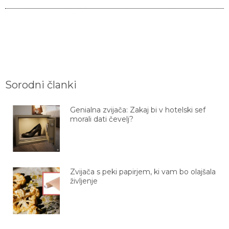
Sorodni članki
Genialna zvijača: Zakaj bi v hotelski sef
morali dati čevelj?
Zvijača s peki papirjem, ki vam bo olajšala
življenje
Brezčasen dizajn in preprosta zamenjava