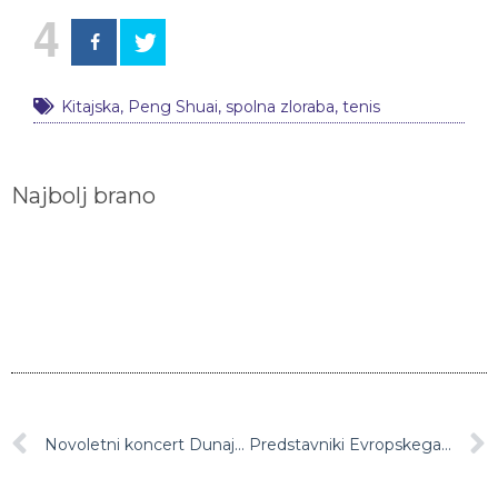
4
Kitajska
,
Peng Shuai
,
spolna zloraba
,
tenis
Najbolj brano
Novoletni koncert Dunajskih filharmonikov 1. januarja 2022 bo vodil Daniel Barenboim
Predstavniki Evropskega parlamenta izrazili podporo Tajvanu, ki je vse bolj pod pritiskom sosednje Kitajske