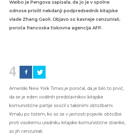
odnose prisilil nekdanji podpredsednik kitajske
vlade Zhang Gaoli. Objavo so kasneje cenzurirali,
poroča francoska tiskovna agencija AFP.
4
Ameriški New York Times je poročal, da je bilo to prvič,
da se je eden vodilnih predstavnikov kitajske
komunistične partije soočil s takšnimi obtožbami.
Kmalu po tistem, ko so se v javnosti pojavile obtožbe
proti visokemu uradniku kitajske komunistične stranke,
so jih cenzurirali.