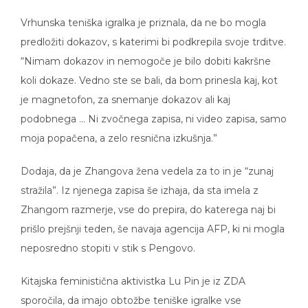
Vrhunska teniška igralka je priznala, da ne bo mogla
predložiti dokazov, s katerimi bi podkrepila svoje trditve.
“Nimam dokazov in nemogoče je bilo dobiti kakršne
koli dokaze. Vedno ste se bali, da bom prinesla kaj, kot
je magnetofon, za snemanje dokazov ali kaj
podobnega … Ni zvočnega zapisa, ni video zapisa, samo
moja popačena, a zelo resnična izkušnja.”
Dodaja, da je Zhangova žena vedela za to in je “zunaj
stražila”. Iz njenega zapisa še izhaja, da sta imela z
Zhangom razmerje, vse do prepira, do katerega naj bi
prišlo prejšnji teden, še navaja agencija AFP, ki ni mogla
neposredno stopiti v stik s Pengovo.
Kitajska feministična aktivistka Lu Pin je iz ZDA
sporočila, da imajo obtožbe teniške igralke vse