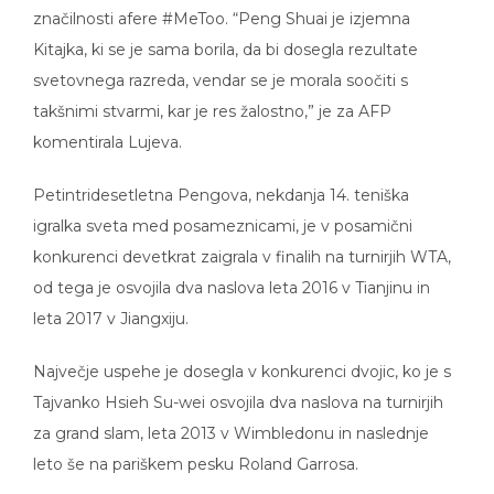
značilnosti afere #MeToo. “Peng Shuai je izjemna
Kitajka, ki se je sama borila, da bi dosegla rezultate
svetovnega razreda, vendar se je morala soočiti s
takšnimi stvarmi, kar je res žalostno,” je za AFP
komentirala Lujeva.
Petintridesetletna Pengova, nekdanja 14. teniška
igralka sveta med posameznicami, je v posamični
konkurenci devetkrat zaigrala v finalih na turnirjih WTA,
od tega je osvojila dva naslova leta 2016 v Tianjinu in
leta 2017 v Jiangxiju.
Največje uspehe je dosegla v konkurenci dvojic, ko je s
Tajvanko Hsieh Su-wei osvojila dva naslova na turnirjih
za grand slam, leta 2013 v Wimbledonu in naslednje
leto še na pariškem pesku Roland Garrosa.