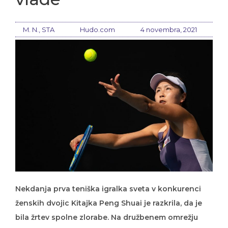
M. N., STA
Hudo.com
4 novembra, 2021
Nekdanja prva teniška igralka sveta v konkurenci
ženskih dvojic Kitajka Peng Shuai je razkrila, da je
bila žrtev spolne zlorabe. Na družbenem omrežju
Weibo je Pengova zapisala, da jo je v spolne