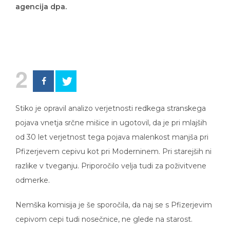
agencija dpa.
2
Stiko je opravil analizo verjetnosti redkega stranskega
pojava vnetja srčne mišice in ugotovil, da je pri mlajših
od 30 let verjetnost tega pojava malenkost manjša pri
Pfizerjevem cepivu kot pri Moderninem. Pri starejših ni
razlike v tveganju. Priporočilo velja tudi za poživitvene
odmerke.
Nemška komisija je še sporočila, da naj se s Pfizerjevim
cepivom cepi tudi nosečnice, ne glede na starost.