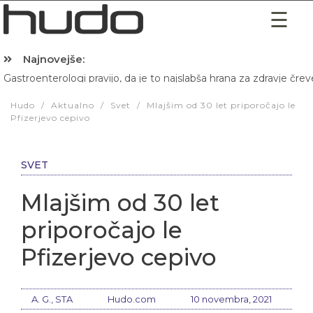
Najnovejše:
Gastroenterologi pravijo, da je to najslabša hrana za zdravje črev
Hibernacijska dieta: Zakaj je pred spanjem dobro pojesti žlico 
Hudo
/
Aktualno
/
Svet
/
Mlajšim od 30 let priporočajo le
Pfizerjevo cepivo
SVET
Mlajšim od 30 let
priporočajo le
Pfizerjevo cepivo
A. G., STA
Hudo.com
10 novembra, 2021