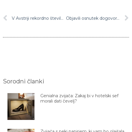
V Avstriji rekordno število novih okužb – skoraj 11.400, povečalo se je tudi število bolnikov, ki potrebujejo intenzivno nego
Objavili osnutek dogovora, ki so ga na COP26 sklenile države
Sorodni članki
Genialna zvijača: Zakaj bi v hotelski sef
morali dati čevelj?
Zvijača s peki papirjem, ki vam bo olajšala