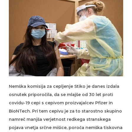
Nemška komisija za cepljenje Stiko je danes izdala
osnutek priporočila, da se mlajše od 30 let proti
covidu-19 cepi s cepivom proizvajalcev Pfizer in
BioNTech. Pri tem cepivu je za to starostno skupino
namreč manjša verjetnost redkega stranskega
pojava vnetja srčne mišice, poroča nemška tiskovna