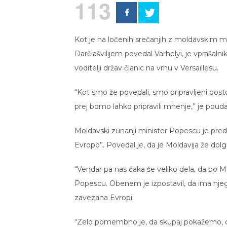
113
Kot je na ločenih srečanjih z moldavskim m
Darčiašvilijem povedal Varhelyi, je vprašalnik
voditelji držav članic na vrhu v Versaillesu.
“Kot smo že povedali, smo pripravljeni postop
prej bomo lahko pripravili mnenje,” je pouda
Moldavski zunanji minister Popescu je preda
Evropo”. Povedal je, da je Moldavija že dol
“Vendar pa nas čaka še veliko dela, da bo Mo
Popescu. Obenem je izpostavil, da ima njego
zavezana Evropi.
“Zelo pomembno je, da skupaj pokažemo, da