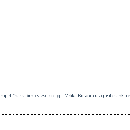
V okolici Kijeva doslej odkrili več kot 1200 trupel: “Kar vidimo v vseh regijah Ukrajine, so vojni zločini, zločini proti človečnosti”