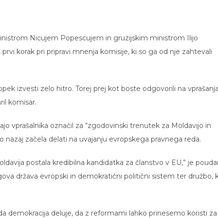
inistrom Nicujem Popescujem in gruzijskim ministrom Ilijo
 prvi korak pri pripravi mnenja komisije, ki so ga od nje zahtevali
ek izvesti zelo hitro. Torej prej kot boste odgovorili na vprašanja
ril komisar.
jo vprašalnika označil za “zgodovinski trenutek za Moldavijo in
go nazaj začela delati na uvajanju evropskega pravnega reda.
ldavija postala kredibilna kandidatka za članstvo v EU,” je poudar
va država evropski in demokratični politični sistem ter družbo, k
 demokracija deluje, da z reformami lahko prinesemo koristi za