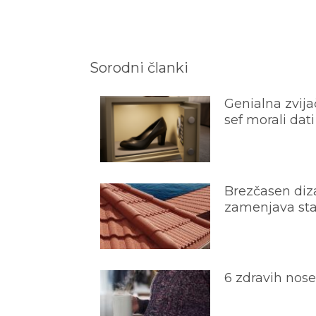
Sorodni članki
Genialna zvijač
sef morali dati
Brezčasen diza
zamenjava star
6 zdravih nos