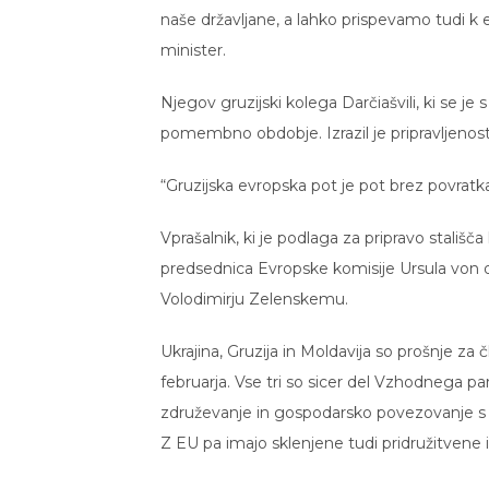
naše državljane, a lahko prispevamo tudi k en
minister.
Njegov gruzijski kolega Darčiašvili, ki se je
pomembno obdobje. Izrazil je pripravljenost,
“Gruzijska evropska pot je pot brez povratka,
Vprašalnik, ki je podlaga za pripravo stališ
predsednica Evropske komisije Ursula von 
Volodimirju Zelenskemu.
Ukrajina, Gruzija in Moldavija so prošnje za
februarja. Vse tri so sicer del Vzhodnega par
združevanje in gospodarsko povezovanje s 
Z EU pa imajo sklenjene tudi pridružitvene