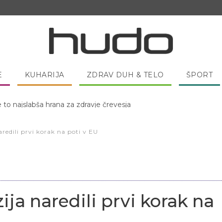
E
KUHARIJA
ZDRAV DUH & TELO
ŠPORT
 pred spanjem dobro pojesti žlico medu?
aredili prvi korak na poti v EU
ija naredili prvi korak na