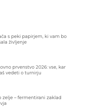
ača s peki papirjem, ki vam bo
šala življenje
ovno prvenstvo 2026: vse, kar
š vedeti o turnirju
o zelje – fermentirani zaklad
vja