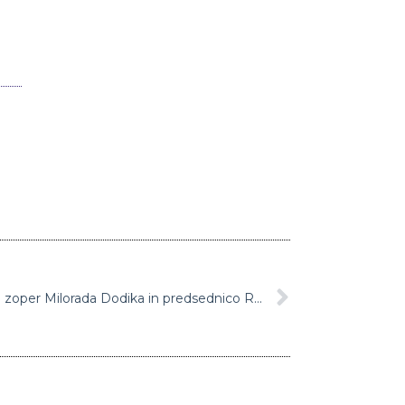
Velika Britanija razglasila sankcije zoper Milorada Dodika in predsednico Republike Srbske