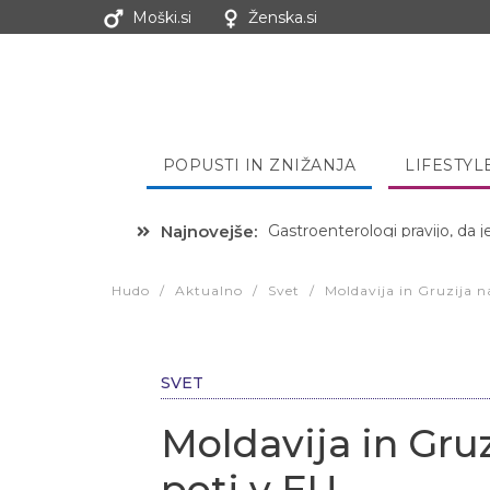
Moški.si
Ženska.si
POPUSTI IN ZNIŽANJA
LIFESTYL
Najnovejše:
Hibernacijska dieta: Zakaj je
Hudo
/
Aktualno
/
Svet
/
Moldavija in Gruzija n
SVET
Moldavija in Gruz
poti v EU