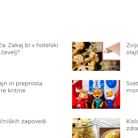
a: Zakaj bi v hotelski
Zvij
 čevelj?
olaj
jn in preprosta
Svet
e kritine
mora
ečniških zapovedi
Kisl
zdra