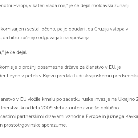
otni Evropi, v kateri vlada mir,” je še dejal moldavski zunanji
 s komisarjem sestal ločeno, pa je poudaril, da Gruzija vstopa v
 da hitro začnejo odgovarjati na vprašanja.
” je še dejal.
ča komisije o prošnji posamezne države za članstvo v EU, je
der Leyen v petek v Kijevu predala tudi ukrajinskemu predsednik
 članstvo v EU vložile kmalu po začetku ruske invazije na Ukrajino 
tnerstva, ki od leta 2009 skrbi za intenzivnejše politično
šestimi partnerskimi državami vzhodne Evrope in južnega Kavka
 in prostotrgovinske sporazume.