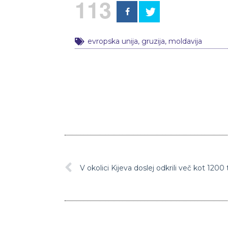
113
evropska unija
,
gruzija
,
moldavija