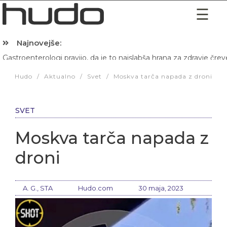
Najnovejše:
Gastroenterologi pravijo, da je to najslabša hrana za zdravje črev
Hibernacijska dieta: Zakaj je pred spanjem dobro pojesti žlico 
Hudo
/
Aktualno
/
Svet
/
Moskva tarča napada z droni
SVET
Moskva tarča napada z
droni
A. G., STA
Hudo.com
30 maja, 2023