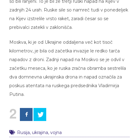
so bili ranjeni. To je bil že tretji ruski napad na Kijev v
zadnjih 24 urah. Ruske sile so namreč tudi v ponedeljek
na Kijev izstrelile vrsto raket, zaradi česar so se
prebivalci zatekli v zaklonišča.
Moskva, ki je od Ukrajine oddaljena več kot tisoč
kilometrov, je bila od začetka invazije le redko tarča
napadov z droni. Zadnji napad na Moskvo se je odvil v
začetku meseca, ko je ruska zračna obramba sestrelila
dva domnevna ukrajinska drona in napad označila za
poskus atentata na ruskega predsednika Vladimirja
Putina.
2
Rusija
,
ukrajina
,
vojna