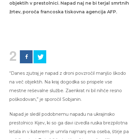
objektih v prestolnici. Napad naj ne bi terjal smrtnih
žrtev, poroča francoska tiskovna agencija AFP.
2
“Danes zjutraj je napad z droni povzročil manjšo škodo
na več objektih. Na kraj dogodka so prispele vse
mestne reševalne službe. Zaenkrat ni bil nihče resno
poškodovan,” je sporočil Sobjanin.
Napad je sledil podobnemu napadu na ukrajinsko
prestolnico Kijev, ki so ga davi izvedla ruska brezpilotna
letala in v katerem je umrla najmanj ena oseba, štirje pa