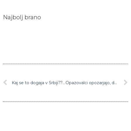
Najbolj brano
Kaj se to dogaja v Srbiji?? Najmanj 75 šol danes v strahu pred podtaknjenimi bombami, policija v pripravljenosti
Opazovalci opozarjajo, da je Erdogan na volitvah užival nepošteno prednost