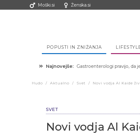
Moški.si
Ženska.si
POPUSTI IN ZNIŽANJA
LIFESTYL
Najnovejše:
Hibernacijska dieta: Zakaj je
Hudo
/
Aktualno
/
Svet
/
Novi vodja Al Kaide živ
SVET
Novi vodja Al Kai