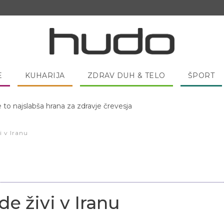
E
KUHARIJA
ZDRAV DUH & TELO
ŠPORT
 pred spanjem dobro pojesti žlico medu?
i v Iranu
de živi v Iranu