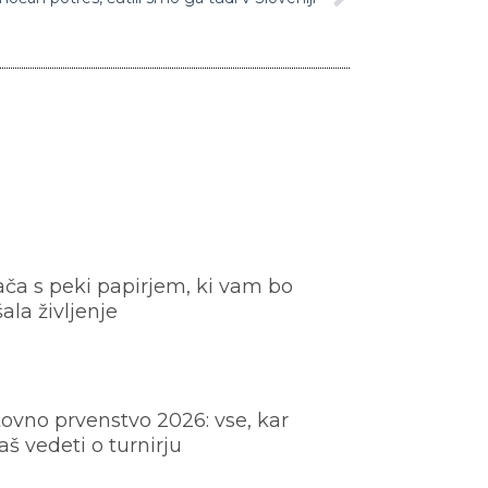
ača s peki papirjem, ki vam bo
šala življenje
ovno prvenstvo 2026: vse, kar
š vedeti o turnirju