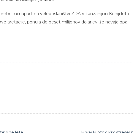
mbnimi napadi na veleposlaništvi ZDA v Tanzaniji in Keniji leta
gove aretacije, ponuja do deset milijonov dolarjev, še navaja dpa.
tevilne lete
Hrvaški otok Krk stresel 