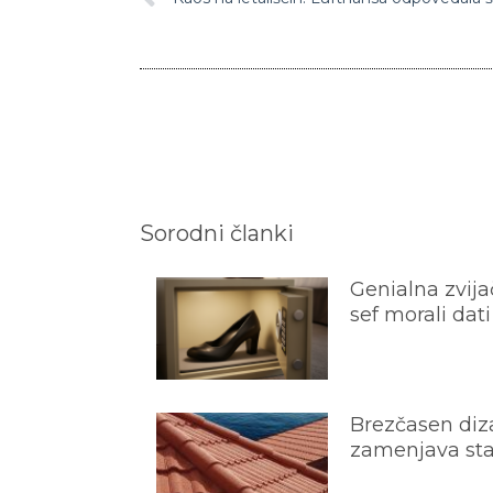
Sorodni članki
Genialna zvijač
sef morali dati
Brezčasen diza
zamenjava star