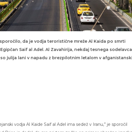
sporočilo, da je vodja teroristične mreže Al Kaida po smrti
i Egipčan Saif al Adel. Al Zavahirija, nekdaj tesnega sodelavca
so julija lani v napadu z brezpilotnim letalom v afganistansk
nski vodja Al Kaide Saif al Adel ima sedež v Iranu,” je sporočil