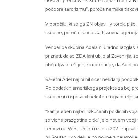
tiskovni predstavnik State Departmenta Ned
podpore terorizmu”, poroča nemška tiskovn
V poročilu, ki so ga ZN objavili v torek, pi
skupine, poroča francoska tiskovna agencij
Vendar pa skupina Adela ni uradno razglasila 
priznati, da so ZDA lani ubile al Zavahirija, 
občutljiva na širjenje informacije, da Adel p
62-letni Adel naj bi bil sicer nekdanji podp
Po podatkih ameriškega projekta za boj pro
skupine in usposobil nekatere ugrabitelje, 
“Saif je eden najbolj izkušenih poklicnih 
so vidne brazgotine bitk,” je o novem vodji 
terorizmu West Pointu iz leta 2021 zapisal n
Ali Soufan. “Ko deluje, to počne z neusmiljen