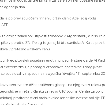
 Price in dodal, da gre pri tem za “še en primer obsežne iransk
a agencija dpa.
še, da je po prevladujočem mnenju držav članic Adel zdaj vodja
a AFP.
za emirja zaradi občutljivosti talibanov v Afganistanu, ki niso žele
še piše v poročilu ZN. Poleg tega naj bi bila sunitska Al Kaida prav 
rebiva v pretežno šiitskem Iranu.
olkovnik egiptovskih posebnih enot in pripadnik stare garde Al Kaid
ti ekstremizmu je pomagal vzpostaviti operativne zmogljivosti
ki so sodelovali v napadu na newyorška “dvojčka” 11. septembra 20
vojakov v svetovnem džihadističnem gibanju, na njegovem telesu p
teroristične mreže v članku za revijo CTC Journal Centra za boj pr
ekdanji protiteroristični preiskovalec ameriške zvezne policije F
o učinkovitostjo,” je dodal.