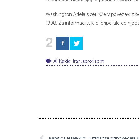
Washington Adela sicer išče v povezavi z bo
1998. Za informacije, ki bi pripeljale do nje
2
Al Kaida
,
Iran
,
terorizem
Kaos na letališčih: Lufthansa odpovedala š