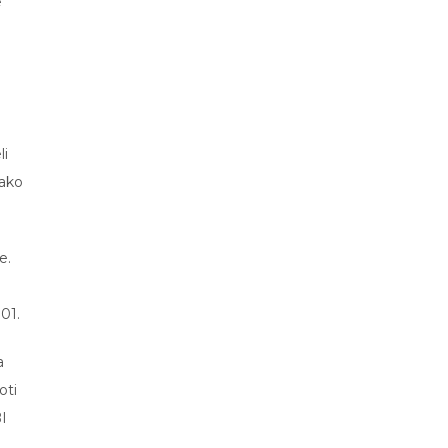
e
li
tako
e.
01.
a
oti
BI