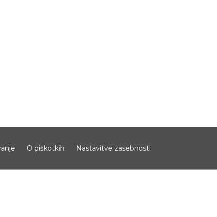
anje
O piškotkih
Nastavitve zasebnosti