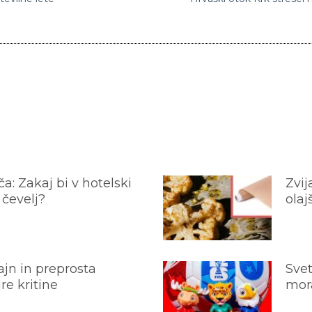
a: Zakaj bi v hotelski
Zvij
 čevelj?
olaj
jn in preprosta
Svet
e kritine
mora