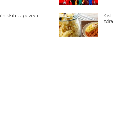
ečniških zapovedi
Kisl
zdra