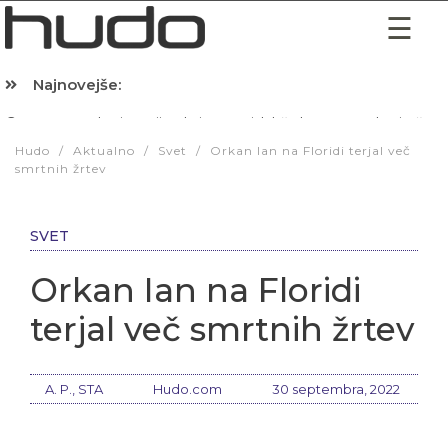
Najnovejše:
Hibernacijska dieta: Zakaj je pred spanjem dobro pojesti žlico 
Hudo
/
Aktualno
/
Svet
/
Orkan Ian na Floridi terjal več
smrtnih žrtev
SVET
Orkan Ian na Floridi
terjal več smrtnih žrtev
A. P., STA
Hudo.com
30 septembra, 2022