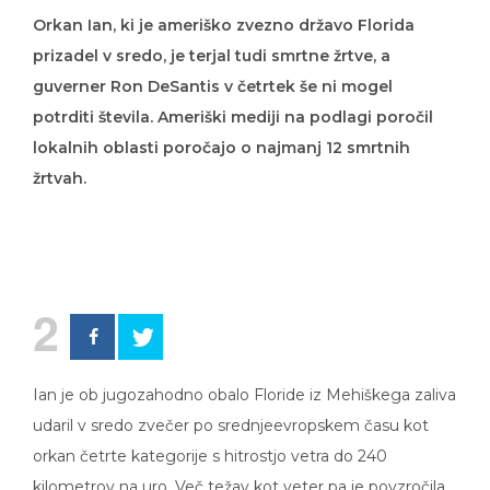
Orkan Ian, ki je ameriško zvezno državo Florida
prizadel v sredo, je terjal tudi smrtne žrtve, a
guverner Ron DeSantis v četrtek še ni mogel
potrditi števila. Ameriški mediji na podlagi poročil
lokalnih oblasti poročajo o najmanj 12 smrtnih
žrtvah.
2
Ian je ob jugozahodno obalo Floride iz Mehiškega zaliva
udaril v sredo zvečer po srednjeevropskem času kot
orkan četrte kategorije s hitrostjo vetra do 240
kilometrov na uro. Več težav kot veter pa je povzročila