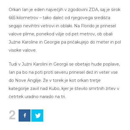
Orkan Ian je eden največjih v zgodovini ZDA, saj je širok
665 kilometrov – tako daleč od njegovega središča
segajo nevihtni vetrovi in oblaki. Na Florido je prinesel
valove plime, ponekod višje od pet metrov, ob obali
Južne Karoline in Georgie pa pričakujejo do meter in pol
visoke valove.
Tudi v Južni Karolini in Georgii se obetajo hude poplave,
Ian pa bo na poti proti severu prinesel dež in veter vse
do Nove Anglije. Že v torek je kot orkan tretje
kategorije zavil nad Kubo, kjer je število smrtnih žrtev v
četrtek uradno naraslo na tri.
2
orkan ian