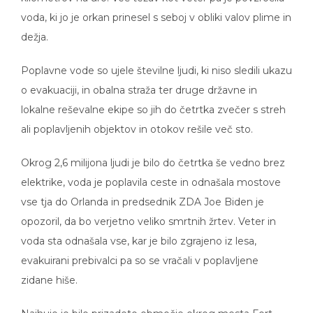
voda, ki jo je orkan prinesel s seboj v obliki valov plime in
dežja.
Poplavne vode so ujele številne ljudi, ki niso sledili ukazu
o evakuaciji, in obalna straža ter druge državne in
lokalne reševalne ekipe so jih do četrtka zvečer s streh
ali poplavljenih objektov in otokov rešile več sto.
Okrog 2,6 milijona ljudi je bilo do četrtka še vedno brez
elektrike, voda je poplavila ceste in odnašala mostove
vse tja do Orlanda in predsednik ZDA Joe Biden je
opozoril, da bo verjetno veliko smrtnih žrtev. Veter in
voda sta odnašala vse, kar je bilo zgrajeno iz lesa,
evakuirani prebivalci pa so se vračali v poplavljene
zidane hiše.
Najhuje je bilo prizadeto območje okrog mesta Fort