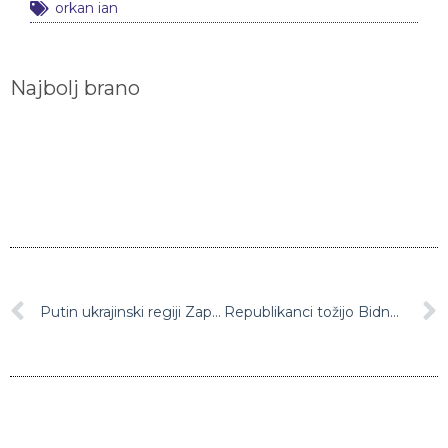
Najbolj brano
Putin ukrajinski regiji Zaporožje in Herson priznal kot neodvisni
Republikanci tožijo Bidnovo vlado zaradi odpisa študentskih dolgov