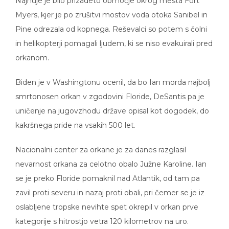
Myers, kjer je po zrušitvi mostov voda otoka Sanibel in
Pine odrezala od kopnega. Reševalci so potem s čolni
in helikopterji pomagali ljudem, ki se niso evakuirali pred
orkanom.
Biden je v Washingtonu ocenil, da bo Ian morda najbolj
smrtonosen orkan v zgodovini Floride, DeSantis pa je
uničenje na jugovzhodu države opisal kot dogodek, do
kakršnega pride na vsakih 500 let.
Nacionalni center za orkane je za danes razglasil
nevarnost orkana za celotno obalo Južne Karoline. Ian
se je preko Floride pomaknil nad Atlantik, od tam pa
zavil proti severu in nazaj proti obali, pri čemer se je iz
oslabljene tropske nevihte spet okrepil v orkan prve
kategorije s hitrostjo vetra 120 kilometrov na uro.