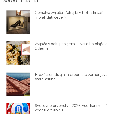
Sorodni članki
Genialna zvijača: Zakaj bi v hotelski sef
morali dati čevelj?
Zvijača s peki papirjem, ki vam bo olajšala
življenje
Brezčasen dizajn in preprosta zamenjava
stare kritine
Svetovno prvenstvo 2026: vse, kar moraš
vedeti o turnirju