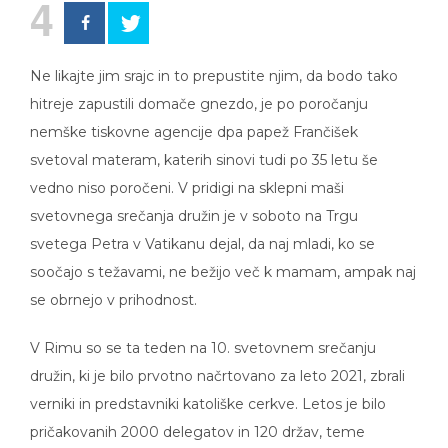
4
Ne likajte jim srajc in to prepustite njim, da bodo tako
hitreje zapustili domače gnezdo, je po poročanju
nemške tiskovne agencije dpa papež Frančišek
svetoval materam, katerih sinovi tudi po 35 letu še
vedno niso poročeni. V pridigi na sklepni maši
svetovnega srečanja družin je v soboto na Trgu
svetega Petra v Vatikanu dejal, da naj mladi, ko se
soočajo s težavami, ne bežijo več k mamam, ampak naj
se obrnejo v prihodnost.
V Rimu so se ta teden na 10. svetovnem srečanju
družin, ki je bilo prvotno načrtovano za leto 2021, zbrali
verniki in predstavniki katoliške cerkve. Letos je bilo
pričakovanih 2000 delegatov in 120 držav, teme