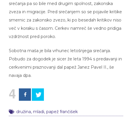
srečanja pa so bile med drugim spolnost, zakonska
zveza in migracije. Pred srečanjem so se pojavile kritike
smernic za zakonsko zvezo, ki po besedah kritikov niso
več v koraku s časom. Cerkev namreč še vedno pridiga
vzdržnost pred poroko.
Sobotna maša je bila vrhunec letošnjega srečanja.
Pobudo za dogodek je sicer že leta 1994 s predavanji in
cerkvenimi praznovanji dal papež Janez Pavel II., še
navaja dpa.
4
družina
,
mladi
,
papež frančišek