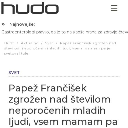
Najnovejše:
Gastroenterologi pravijo, da je to najslabša hrana za zdravje črev
Hibernacijska dieta: Zakaj je pred spanjem dobro pojesti žlico 
Hudo
/
Aktualno
/
Svet
/
Papež Frančišek zgrožen nad
številom neporočenih mladih ljudi, vsem mamam pa je
svetoval tole
SVET
Papež Frančišek
zgrožen nad številom
neporočenih mladih
ljudi, vsem mamam pa