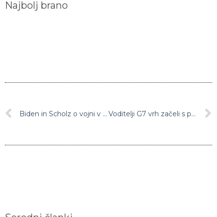
Najbolj brano
Biden in Scholz o vojni v Ukrajini: Vse to lahko prebrodimo in iz tega izidemo močnejši
Voditelji G7 vrh začeli s posmehovanjem Putinu: “Ali se bomo slekli?”