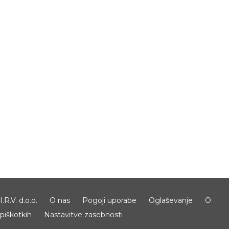
I.R.V. d.o.o.
O nas
Pogoji uporabe
Oglaševanje
O
piškotkih
Nastavitve zasebnosti