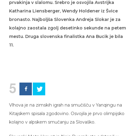
prvakinja v slalomu. Srebro je osvojila Avstrijka
Katharina Liensberger, Wendy Holdener iz Švice
bronasto. Najboljša Slovenka Andreja Slokar je za
kolajno zaostala zgolj desetinko sekunde na petem
mestu. Druga slovenska finalistka Ana Bucik je bila
11.
5
Vlhova je na zimskih igrah na smučišču v Yanqingu na
Kitajskem spisala zgodovino. Osvojila je prvo olimpijsko
kolajno v alpskem smučanju za Slovaško.