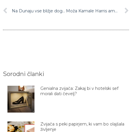
Na Dunaju vse bližje dogovoru o prihodnosti iranskega jedrskega programa
Moža Kamale Harris ameriška tajna služba evakuirala zaradi grožnje z bombnim napadom
Sorodni članki
Genialna zvijača: Zakaj bi v hotelski sef
morali dati čevelj?
Zvijača s peki papirjem, ki vam bo olajšala
življenje