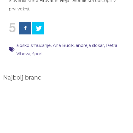
Slovenki Meta Hrovat in Neja Dvornik sta odstopili v
prvi vožnji.
5
alpsko smučanje
,
Ana Bucik
,
andreja slokar
,
Petra
Vlhova
,
šport
Najbolj brano