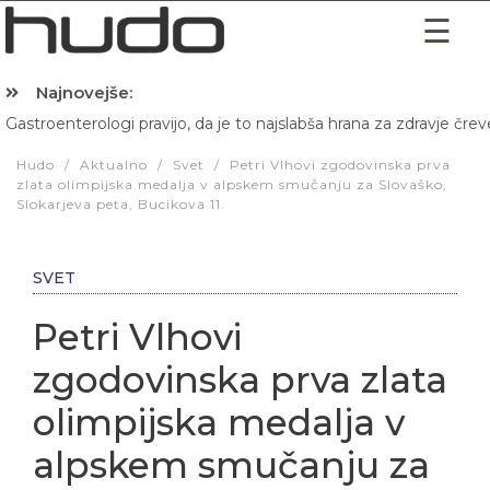
Najnovejše:
Gastroenterologi pravijo, da je to najslabša hrana za zdravje črev
Hibernacijska dieta: Zakaj je pred spanjem dobro pojesti žlico 
Hudo
/
Aktualno
/
Svet
/
Petri Vlhovi zgodovinska prva
zlata olimpijska medalja v alpskem smučanju za Slovaško,
Slokarjeva peta, Bucikova 11.
SVET
Petri Vlhovi
zgodovinska prva zlata
olimpijska medalja v
alpskem smučanju za